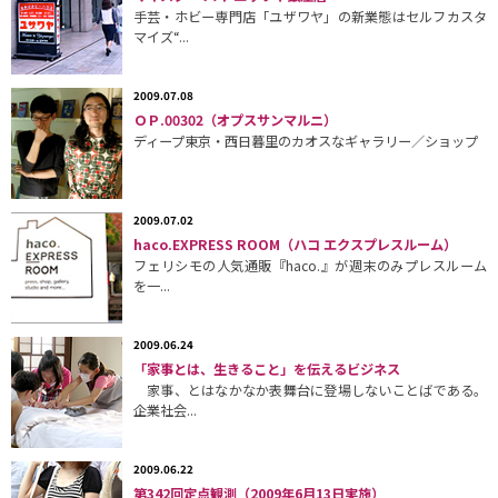
手芸・ホビー専門店「ユザワヤ」の新業態はセルフカスタ
マイズ“...
2009.07.08
ＯＰ.00302（オプスサンマルニ）
ディープ東京・西日暮里のカオスなギャラリー／ショップ
2009.07.02
haco.EXPRESS ROOM（ハコ エクスプレスルーム）
フェリシモの人気通販『haco.』が週末のみプレスルーム
を一...
2009.06.24
「家事とは、生きること」を伝えるビジネス
家事、とはなかなか表舞台に登場しないことばである。
企業社会...
2009.06.22
第342回定点観測（2009年6月13日実施）