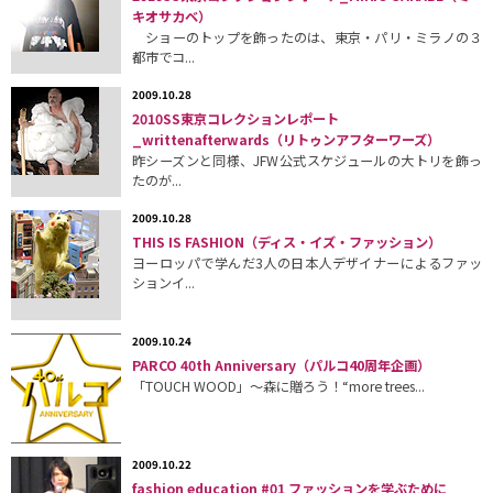
キオサカベ）
ショーのトップを飾ったのは、東京・パリ・ミラノの３
都市でコ...
2009.10.28
2010SS東京コレクションレポート
_writtenafterwards（リトゥンアフターワーズ）
昨シーズンと同様、JFW公式スケジュールの大トリを飾っ
たのが...
2009.10.28
THIS IS FASHION（ディス・イズ・ファッション）
ヨーロッパで学んだ3人の日本人デザイナーによるファッ
ションイ...
2009.10.24
PARCO 40th Anniversary（パルコ40周年企画）
「TOUCH WOOD」〜森に贈ろう！“more trees...
2009.10.22
fashion education #01 ファッションを学ぶために