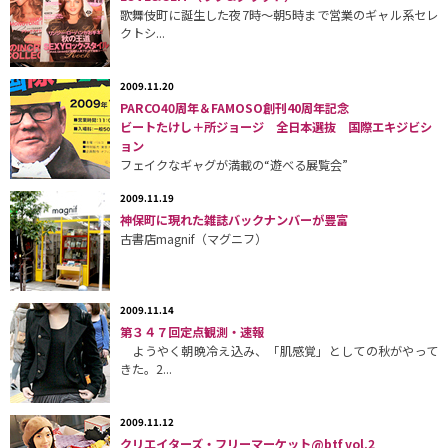
歌舞伎町に誕生した夜7時〜朝5時まで営業のギャル系セレ
クトシ...
2009.11.20
PARCO40周年＆FAMOSO創刊40周年記念
ビートたけし＋所ジョージ 全日本選抜 国際エキジビシ
ョン
フェイクなギャグが満載の“遊べる展覧会”
2009.11.19
神保町に現れた雑誌バックナンバーが豊富
古書店magnif（マグニフ）
2009.11.14
第３４７回定点観測・速報
ようやく朝晩冷え込み、「肌感覚」としての秋がやって
きた。2...
2009.11.12
クリエイターズ・フリーマーケット@btf vol.2