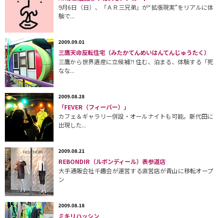
9月6日（日）、「ＡＲ三兄弟」が“拡張現実”をリアルに体
験で...
2009.09.01
三鷹天命反転住宅（みたかてんめいはんてんじゅうたく）
三鷹から世界遺産に立候補?! 住む、泊まる、体験する「死
なな...
2009.08.28
「FEVER（フィーバー）」
カフェ＆ギャラリー併設・オールナイトも可能。新代田に
出現した...
2009.08.21
REBONDIR（ルボンディール）表参道店
大手通販会社千趣会が運営する直営店が青山に移転オープ
ン
2009.08.18
ミキリハッシン