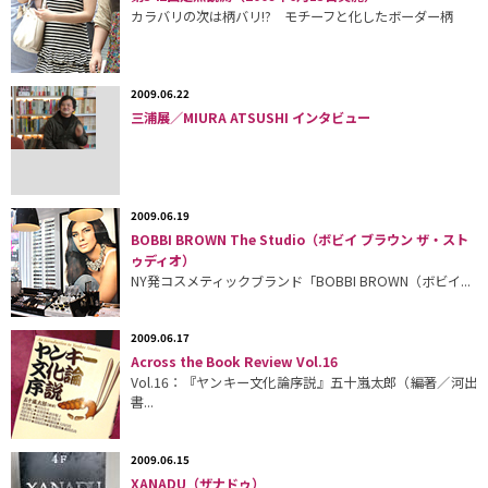
カラバリの次は柄バリ!? モチーフと化したボーダー柄
2009.06.22
三浦展／MIURA ATSUSHI インタビュー
2009.06.19
BOBBI BROWN The Studio（ボビイ ブラウン ザ・スト
ゥディオ）
NY発コスメティックブランド「BOBBI BROWN（ボビイ...
2009.06.17
Across the Book Review Vol.16
Vol.16：『ヤンキー文化論序説』五十嵐太郎（編著／河出
書...
2009.06.15
XANADU（ザナドゥ）