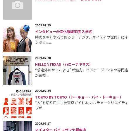
2009.07.29
インタビュー＠文化服装学院 入学式
時代を牽引するであろう「デジタルネイティブ世代」にイ
ンタビュ...
2009.07.28
HELLO//TEXAS（ハローテキサス）
“想定外のかっこよさ”が魅力。ビンテージTシャツ専門店
が表参...
2009.07.24
TOKYO BY TOKYO（トーキョー・バイ・トーキョー）
“人”を切り口にした東京ガイド本 カルチャークリエイティ
ブが...
2009.07.17
マイスター バイ ユザワヤ銀座店