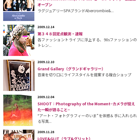
オープン
ラグジュアリーSPAブランドAbercrombie&...
2009.12.14
第３４８回定点観測・速報
各ファッショントライブに浮上する、90sファッションの
トレン...
2009.12.10
Grand Gallery（グランドギャラリー）
音楽を切り口にライフスタイルを提案する複合ショップ
2009.12.04
SHOOT：Photography of the Moment−カメラが捉え
た一瞬が語ること−
“アート・フォトグラフィーのいま”を体感＆手に入れられ
る写真...
2009.11.28
LOVE&GLIT（ラブ&グリット）