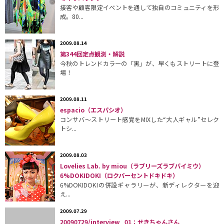
接客や顧客限定イベントを通して独自のコミュニティを形
成。80...
2009.08.14
第344回定点観測・解説
今秋のトレンドカラーの「黒」が、早くもストリートに登
場！
2009.08.11
espacio（エスパシオ）
コンサバ〜ストリート感覚をMIXした“大人ギャル”セレク
トシ...
2009.08.03
Lovelies Lab. by miou（ラブリーズラブバイミウ）
6%DOKIDOKI（ロクパーセントドキドキ）
6%DOKIDOKIの併設ギャラリーが、新ディレクターを迎
え...
2009.07.29
20090729/interview_01：せきちゃんさん