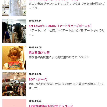
東コレ参加ブランドのドレスがレンタルできる 新感覚のブ
ライダ...
2009.09.14
Art Lover's GOKON（アートラバーズゴーコン）
「アート」×「社交」＝“アート合コン”!? アートギャラリ
ー...
2009.09.09
第３回 激アツ祭
高校生の高校生による高校生のためのイベント
2009.09.08
BOY（ボーイ）
弱冠19歳の現役学生が店長を勤める古着屋が松濤エリアに
オープ...
2009.09.03
AR家族会議＠下北沢モナレコード