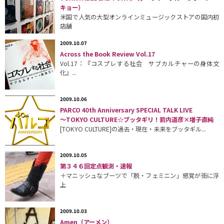
キョー）
米国で人気の大型オンラインミュージックストアの国内初
店舗
2009.10.07
Across the Book Review Vol.17
Vol.17：『コスプレする社会 サブカルチャーの身体文
化』...
2009.10.06
PARCO 40th Anniversary SPECIAL TALK LIVE
〜TOKYO CULTURE☆ブッタギリ！箭内道彦×増子直純
[TOKYO CULTURE]の過去・現在・未来をブッタギル...
2009.10.05
第３４６回定点観測・速報
＋マニッシュなブーツで「脱・フェミニン」感覚が街に浮
上
2009.10.03
Amen（アーメン）