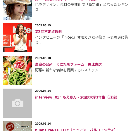
色やデザイン、素材の多様化で「新定番」となったレギン
ス
2009.05.19
第5回不定点観測
インタビュー＠『InRed』オモカジ女子祭り 〜表参道に集
う...
2009.05.18
農家の台所 くにたちファーム 恵比寿店
野菜の新たな価値を提案するレストラン
2009.05.14
interview_01：もえさん・20歳/大学3年生（政治）
2009.05.14
nuan+ PARCO CITY（ニュアン パルコ・シティ）