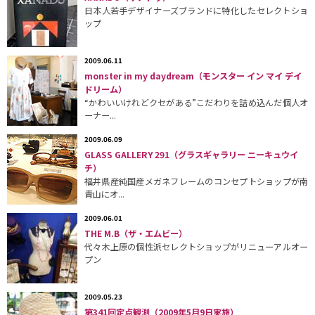
日本人若手デザイナーズブランドに特化したセレクトショ
ップ
2009.06.11
monster in my daydream（モンスター イン マイ デイ
ドリーム）
“かわいいけれどクセがある”こだわりを詰め込んだ個人オ
ーナー...
2009.06.09
GLASS GALLERY 291（グラスギャラリー ニーキュウイ
チ）
福井県産純国産メガネフレームのコンセプトショップが南
青山にオ...
2009.06.01
THE M.B（ザ・エムビー）
代々木上原の個性派セレクトショップがリニューアルオー
プン
2009.05.23
第341回定点観測（2009年5月9日実施）