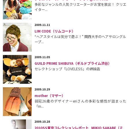
多彩なジャンルの人気クリエーターがお宝を放出！ クリエ
イター...
2009.11.11
LIM CODE（リムコード）
“ヘアスタイルは気分で遊ぶ！” 関西大手のヘアサロングル
ープ...
2009.11.05
GUILD PRIME SHIBUYA（ギルドプライム渋谷）
セレクトショップ「LOVELESS」の姉妹店
2009.10.29
mother（マザー）
弱冠26歳のデザイナーeriさんの多彩な感性が詰まった
「m...
2009.10.28
2010SS東京コレクションレポート_MIKIO SAKABE（ミ