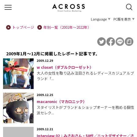
Language
PC版を表示
トップページ
年別一覧（2001年〜2022年）
2009年1月〜12月に掲載したレポート記事です。
2009.12.29
w closet（ダブルクローゼット）
大人の女性を取り込み注目されるレディースカジュアルブ
ランド「...
2009.12.25
macaronic（マカロニック）
スタイリストがブランド＆ショップオーナーを務める個性
派セレク...
2009.12.21
Interview 02：みさおさん・50代／ニットデザイナー／さ