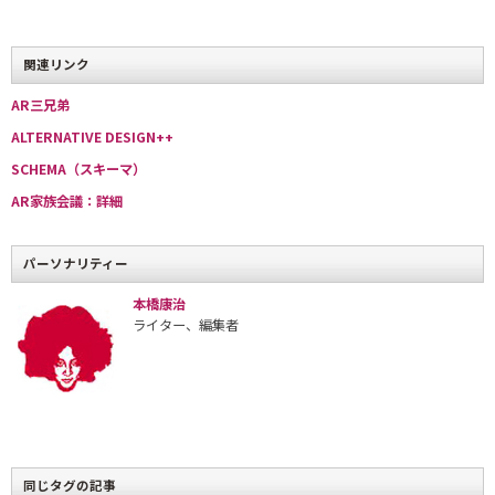
関連リンク
AR三兄弟
「ＡＲ三兄弟」
長男の川田十夢さん。
ALTERNATIVE DESIGN++
SCHEMA（スキーマ）
リアルな空間の中で、仮想空間の情報を重ね合わせて体験でき
AR家族会議：詳細
る技術の開発が進み、これを用いたサービスや製品が一般に向け
ても開始されつつある。これは「ＡＲ（Augmented Realityの
パーソナリティー
略）」と呼ばれ、日本語に翻訳すると「拡張現実」となる。電子
空間の中で完結する「仮想現実（＝バーチャル・リアリティ）」
本橋康治
とは似て非なるものだ。
ライター、編集者
ＡＲはiPhone 3Gが発売されたあたりから急速に一般化が進みつ
つある概念であり、携帯電話やｅメールのように、新たな可能性
を持つコミュニケーションツールとして期待が高まっている。い
ま、モバイル・キャリアやデバイスメーカー、アプリケーション
開発者などがこぞってサービスの準備を進めている。今はウェブ
同じタグの記事