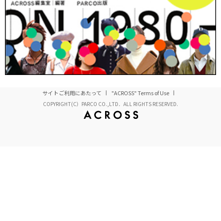
AR3Bros episode-iv | twitter & BaseballGameClassic & AR
from
ar3bros
on
Vimeo
.
・番外編 ｜ 人食いエレベーターピッチの逆襲
「TechCrunch」のエレベーターピッチ用に作ったＡＲ紙芝居。
サイトご利用にあたって
"ACROSS" Terms of Use
COPYRIGHT(C）PARCO CO.,LTD．ALL RIGHTS RESERVED.
AR3Bros | AR-KAMISHIBAI
from
ar3bros
on
Vimeo
.
わかりやすいコミックやゲームをアイデアの素材にして、それ