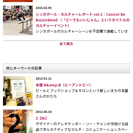
集めている。
「Twitter（ツイッター）」
など、誰でも気軽に使
2016.02.05
えるツールを使ってニヤリと笑えるような遊びを提案してみせる
シンガポール・カルチャーレポート vol.2：Cannot Be
Bo(a)rdered （「どーでもいいじゃん」というタイトルの
のが特徴だ。
カルチャーイベント）
シンガポールのカルチャーシーンを不定期で連載していき
９月６日（日）には第１回目となるＡＲ推進イベントが開催さ
ます。取材は弊社シンガポール駐在員の柏木良介。第２回
れる。その名も
「ＡＲ家族会議」
。
クリエイティブユニット
目は、大型美術館が相次いでオープンする、シンガポール
のアートシーンについてのレポートです。
「SCHEMA（スキーマ）」
が運営を担当､会場は下北沢の
ライブ
スペース＆おんがく食堂「mona records（モナレコード）」
だ。
コンベンション会場ではなく、デジタルな匂いが一見希薄な、レ
同じキーワードの記事
コードショップ併設のライブスペースというのは、ちょっと意外
に思えるロケーションである。
2013.01.11
本屋 B&amp;B（ビーアンドビー）
ビールとブックショップ＆サロンという新しいまちの本屋
「ＡＲ家族会議」
のイベントは２部構成で、１部は「ＡＲ三兄
さんのかたち
弟」の兄弟エピソード、２部ではＡＲを参加者全員で体験しなが
ら食事と交流を楽しむというもの。彼らがこれまでオフィシャル
2012.08.14
サイトで発表してきたＡＲをリアルな空間で体験することができ
2【Ni】
る、初めての機会である。参加条件は
「Twitter」
IDを所有して
デザイナーのアレキサンダー・リー・チャンが手掛ける自
いること。ユーザーが
「Twitter」
に登録しているアイコンや､
由でオルタナティブなマルチ・コミュニケーションスペー