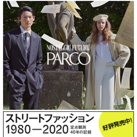
AR3Bros episode-ii | twitter & NENPYO & namecard & AR
from
ar3bros
on
Vimeo
.
・第三話 ｜ 風の谷の三丁目のＲＰＧ
拡張現実×「Twitter」＝ＡＲドラゴンクエスト。
hthttp://vimeo.com/5641067
・第四話 ｜ 二つの意味でエポック！ＡＲ野球盤
拡張現実と「Twitter」、エポック社の野球盤をマッシュアッ
プ。