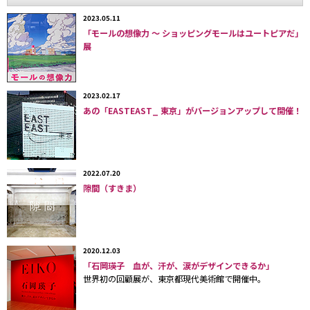
の一般利用が爆発的に広がる前夜にも似た状況だと言っていい。
2023.05.11
「モールの想像力 〜 ショッピングモールはユートピアだ」
代表的なものに「エア・タギング」という技術がある。位置座
展
標情報をアドレス代わりに使い、そこに合わせて貼り付けた「タ
グ」をiPhoneや携帯端末を通して見ることができるというもの
で、これを用いれば、たとえば「端末を通して現実空間を覗くと
2023.02.17
見えるＡＲ看板」や「携帯の画面をかざすと最寄りの地下鉄の駅
あの「EASTEAST_ 東京」がバージョンアップして開催！
が見えるサービス」などが提供可能になるわけだ。
2009年９月には、
「頓知・（とんちどっと）」(株）から拡張現
実アプリ「セカイカメラ」
がリリースされる予定である。これは
2022.07.20
現実空間の中に浮かぶエアタグをiPhoneの画面越しに見たり、目
隙間（すきま）
の前の空間に登録できるアプリケーションとして海外からも注目
を集めている。
このＡＲ技術を使ってちょっとユルめの面白い作品を発表して
2020.12.03
注目を集めているユニットが
「ＡＲ三兄弟（エーアールさんきょ
「石岡瑛子 血が、汗が、涙がデザインできるか」
うだい）」
だ。彼らは2009年春にＡＲ技術の探究を目的として
世界初の回顧展が、東京都現代美術館で開催中。
結成されたばかりだが、これまで
ウェブサイト（http://ar3.jp/）
上で発表してきた彼らの作品は国内外のクリエーターから注目を