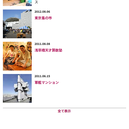
「Twitter」
へのつぶやきが現実空間に重なるといった仕組みに
ス
なっているからだ。イベントで体験できる（であろう）作品の映
2012.08.06
像は以下の通りだ。
東京蚤の市
・第一話 ｜ ワンダとtwitterと優しい奴ら
拡張現実×「Twitter」＝ＡＲど根性ガエル
http://vimeo.com/5488408
2011.08.08
浅草橋天才算数塾
・第二話 ｜ 部屋とＴシャツと名刺
拡張現実×NENPYO＝ＡＲ南くんの恋人。
2011.06.15
軍艦マンション