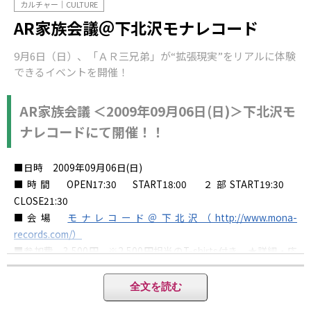
カルチャー｜CULTURE
AR家族会議＠下北沢モナレコード
9月6日（日）、「ＡＲ三兄弟」が“拡張現実”をリアルに体験
できるイベントを開催！
AR家族会議 ＜2009年09月06日(日)＞下北沢モ
ナレコードにて開催！！
■日時 2009年09月06日(日)
■時間 OPEN17:30 START18:00 ２部START19:30
CLOSE21:30
■会場
モナレコード＠下北沢（http://www.mona-
records.com/）
■参加費 3,500円 ※2,500円相当のT-shirts付き ★詳細・応
募は
こちら
から
全文を読む