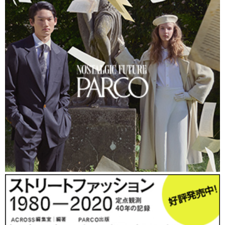
「60年代に、みんながプレハブに抱いていたロマンをもう一度実
現できないか、というところからスタートしました。住宅という
言葉が持つイメージに縛られず、PACOを何に使おうかというワ
クワクする気持ちを持ってもらえるように、用途を押し付けな
い、想像を掻き立てるようなデザインを心がけたんです。個人の
方はもちろん、複数を並べてホテルにする等の事業にも活用でき
ると思います」（長坂さん）。
今回は実寸のPACOが展示され、室内で各設備に触れることもで
きる。構造は2×4（ツーバイフォー）で、床下にもスペースがあ
る。照明は高輝度LEDのほか、天井の一部がアクリルハニカムパ
ネルになっているので、屋外の光を室内に取り入れることが可
能。トイレとシャワーは床下に配置し、シャワー使用時はオーガ
ンジーの生地に超撥水加工を施したシャワーカーテンを天井から
吊るせる。ほかにも、エアコンフィルター等にも用いられる低密
度高反発の素材で作られたハンモック、床の一部を持ち上げると
テーブルになる等、さまざまな工夫が施されている。これらは、
家具メーカーの
E&Y
、ファッションデザイナーの
森美穂子
さん、