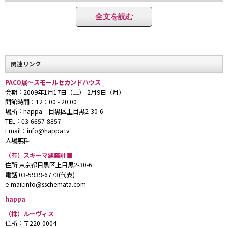
全文を読む
関連リンク
床とキッチンにはエポキシ樹脂が敷かれ、
PACO展〜スモールセカンドハウス
透明感のあるモダンな雰囲気になっている。
会期：2009年1月17日（土）-2月9日（月）
開館時間：12：00 - 20:00
場所：happa 目黒区上目黒2-30-6
TEL：03-6657-8857
Email：info@happa.tv
入場無料
（有）スキーマ建築計画
住所:東京都目黒区上目黒2-30-6
電話:03-5939-6773(代表)
e-mail:info@sschemata.com
happa
（株）ルーヴィス
オーガンジーに特殊加工が施された
住所：〒220-0004
完全防水のシャーワーカーテン。