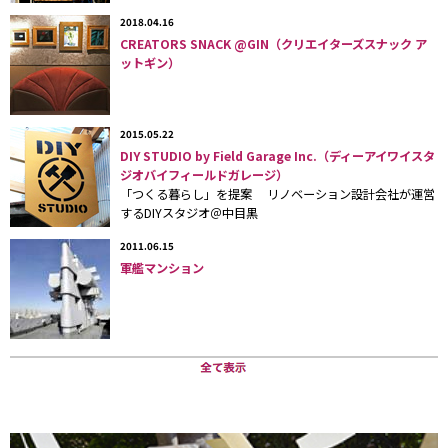
ずか1辺3メートルの小さな空間に、トイレやキッチン等も設置で
きる、類を見ない建築である。
2018.04.16
CREATORS SNACK @GIN（クリエイターズスナック ア
ットギン）
デザイン・設計は、
有限会社スキーマ建築計画
の代表・長坂常さ
ん。長坂さんは建築からインテリアまで幅広いデザインを手がけ
ており、これまで、アパレルショップPlantation青山店、江戸川
2015.05.22
台教会新聖堂、東京都昭島市のデザイン賃貸住宅「harumo
DIY STUDIO by Field Garage Inc.（ディーアイワイスタ
cuprum」、埼玉県狭山市の築30年の集合住宅
「SAYAMA FLAT」
ジオバイフィールドガレージ）
のリノベーション等を手掛けてきた。施工・販売を行うのは、不
「つくる暮らし」を提案 リノベーション設計会社が運営
するDIYスタジオ＠中目黒
動産リノベーション事業を展開する
株式会社ルーヴィス
だ。
2011.06.15
（株）ルーヴィスが長坂さんに新しい投資物件の企画を依頼した
軍艦マンション
ことをきっかけに、PACOの開発プロジェクトがスタート。長坂
さんが、新しいことで、会場でもあるスキーマ建築計画のギャラ
リーに置いて広められるものにするため、1960年代に盛り上が
り、今では廃れてしまったプレハブをヒントに企画。生活に最低
限必要なスペースである3メートル、シンプルでわかりやすいキ
ューブ形、屋根が開閉できること、という3点を柱に設計が進め
られた。