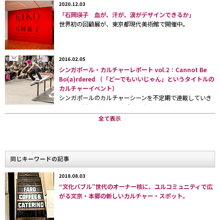
2020.12.03
完結するインフラフリーのPACOを
目指しているそうだ。
「石岡瑛子 血が、汗が、涙がデザインできるか」
世界初の回顧展が、東京都現代美術館で開催中。
2016.02.05
シンガポール・カルチャーレポート vol.2：Cannot Be
Bo(a)rdered （「どーでもいいじゃん」というタイトルの
カルチャーイベント）
シンガポールのカルチャーシーンを不定期で連載していき
ます。取材は弊社シンガポール駐在員の柏木良介。第２回
建築家・デザイナーの長坂常さん。
目は、大型美術館が相次いでオープンする、シンガポール
のアートシーンについてのレポートです。
一辺がたった3メートルの立方体でできた小さな木造住宅
「PACO（パコ）」
を展示・販売する「PACO展〜スモール・セカ
同じキーワードの記事
ンドハウス」が、2009年1月17日〜2月9日まで、目黒区上目黒の
駒沢通り沿いにあるギャラリー・
happa
で開催されている。
2018.08.03
PACOはどこにでも設置できるため、庭に置いて趣味の部屋にす
“文化バブル”世代のオーナー核に、ユルコミュニティで広
がる文京・本郷の新しいカルチャー・スポット。
る、活用していない土地に置いて簡易別荘にする、といったセカ
ンドハウスとしてのニーズに応えられる、新しい住居モデル。わ