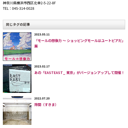
神奈川県横浜市西区北幸2-5-22-8F
TEL：045-314-0028
同じタグの記事
2023.05.11
「モールの想像力 〜 ショッピングモールはユートピアだ」
展
屋根は油圧シリンダーによって開閉。
ハンモックを屋根にぶら下げ、寝ながら
2023.02.17
外の風景を楽しむことができる。
あの「EASTEAST_ 東京」がバージョンアップして開催！
2022.07.20
隙間（すきま）
将来的には独立性を高め、置くだけで