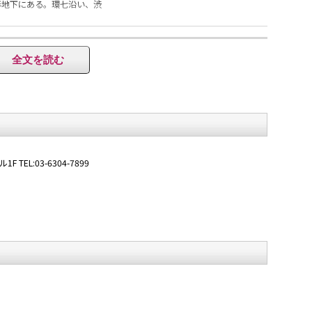
半地下にある。環七沿い、渋
約7分、下北沢駅西口からも
0分というアクセスの良さ。
全文を読む
 TEL:03-6304-7899
と詰まった空気感”を大事に
ライブハウスは、アーティス
距離も近い。