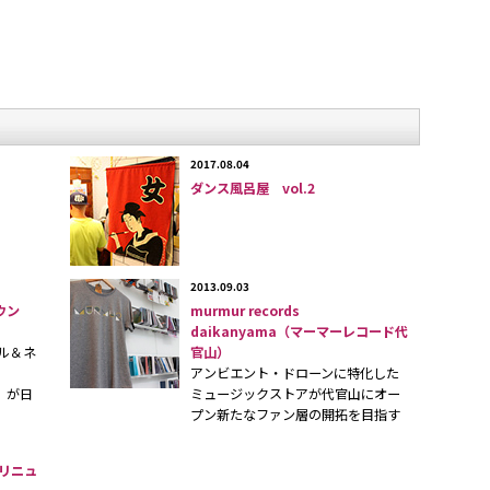
ハウス内の壁面はブラックで
た
ドックスな空間。
はリハーサル風景。
2017.08.04
ダンス風呂屋 vol.2
2013.09.03
サウン
murmur records
daikanyama（マーマーレコード代
字型に広がるバー＆ギャラリー
アル＆ネ
官山）
o（ポポ）」ゾーン。
アンビエント・ドローンに特化した
の利用もOKだ。
」が日
ミュージックストアが代官山にオー
プン新たなファン層の開拓を目指す
YAリニュ