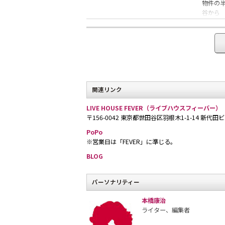
物件の
谷から
電車で
徒歩約1
関連リンク
LIVE HOUSE FEVER（ライブハウスフィーバー）
〒156-0042 東京都世田谷区羽根木1-1-14 新代田ビル1F
“ギュッ
PoPo
した
※営業日は「FEVER」に準じる。
という
トと
BLOG
客との
パーソナリティー
本橋康治
ライター、編集者