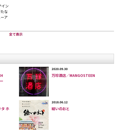
テイン
新たな
ューア
しになった壁面など無骨な内
ーティスティックな印象。
2020.09.30
H
万珍酒店／MANGOSTEEN
イー
の西村等さん（33歳）。
2018.06.12
。改札のすぐ前を環状七号線が通るが商店街はなく、近隣住民
キタ ホ
結いのおと
地味な駅だが、ここに09年3月23日、新しくオープンしたラ
所：東京都世田谷区羽根木)が注目を集めている。運営は株式会