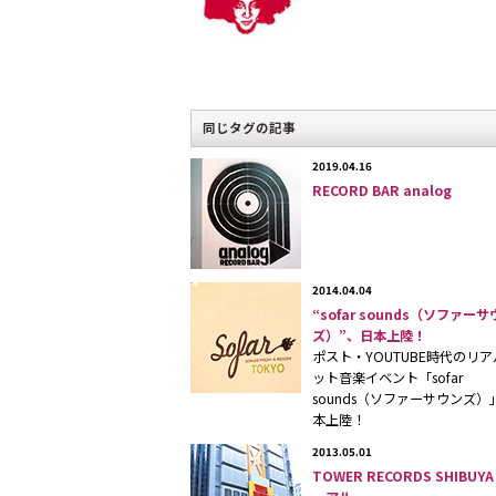
ライブ
統一し
オーソ
同じタグの記事
こちら
2019.04.16
RECORD BAR analog
2014.04.04
“sofar sounds（ソファー
ズ）”、日本上陸！
奥にL
ポスト・YOUTUBE時代のリ
「PoP
ット音楽イベント「sofar
飲食のみ
sounds（ソファーサウンズ）
本上陸！
2013.05.01
TOWER RECORDS SHIBU