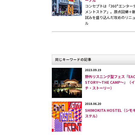
ーアル
コンセプトは「360°エンター
メントストア」。原点回帰＋
試みを盛り込んだ攻めのリニ
ル
剥き出
装が
逆にア
同じキーワードの記事
2023.09.19
野外リスニング型フェス『EAC
STORY～THE CAMP～』（
チ・ストーリー）
オーナー
2018.06.20
下北沢の一つ隣の京王井の頭線・新代田駅
SHIMOKITA HOSTEL（シモ
以外からはほとんど注目を集めることのない
ステル）
イブハウス
「FEVER（フィーバー）」
(住
社ビルド。