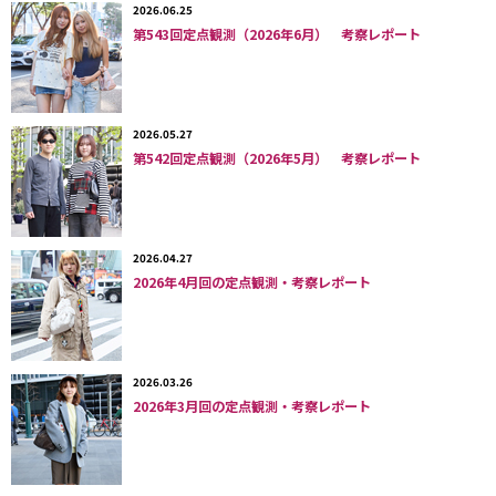
2026.06.25
第543回定点観測（2026年6月） 考察レポート
2026.05.27
第542回定点観測（2026年5月） 考察レポート
2026.04.27
2026年4月回の定点観測・考察レポート
（写真左から）＜エアフォースワン＞は細分化。マウンテンブーツ風のシ
ューレースが目を引くこちらは＜ナイキスペシャルフィールドエアフォー
スワン＞（原宿）／男性の着用者が多かったナイキの＜エアフォースワン
＞だが、クリーンながらほどよいボリューム感があり、いろいろなコーデ
ィネートに違和感なくマッチすると今春は女性にも浸透。（原宿）／モー
2026.03.26
ドカジュアル系の大人は馴染みのあるローテク白スニーカー。白スニーカ
2026年3月回の定点観測・考察レポート
ーは差し色としても活躍、上品さがプラスできる点が人気のポイント（新
宿）。