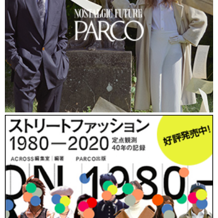
https://www.web-
across.com/observe/p7l756000005ekjy.html
「白が好きで白シャツと白スニーカーをコレクションし
ています」
と話してくれたのは、23歳会社員の男性。ア
パレル会社に勤務しているそうで、白シャツはなんと20
枚くらい！ 白スニーカーも
＜エアフォースワン＞
とか
＜オニツカタイガー＞
とか10足くらい持っているそう
だ。
「白は気分が明るくなるのがいい！」
と話す彼のト
ップス、ボトムスは＜アンリアレイジ＞のものでした。
https://www.web-
across.com/observe/p7l756000005ekmc.html
「アッパーのPVCの部分が透けているのがかわいくて一
目惚れして買いました」
と話してくれたのは、アパレル
会社に勤務している女性。
＜ロイスクレヨン＞
のショー
ツやヴィンテージショップで買ったメッシュのトップ