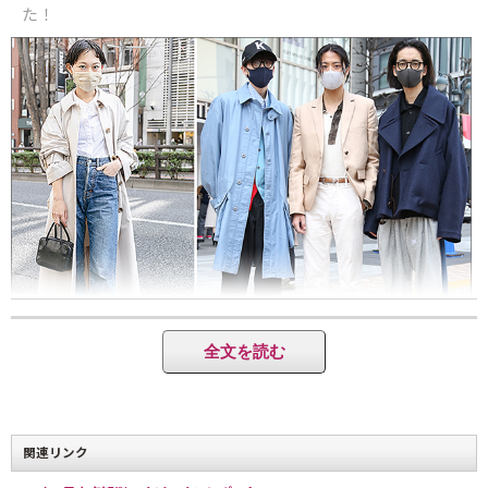
た！
全文を読む
（左の女性）スタイリスト白幡啓さんのブランド＜スタイリング＞の色落
ちブルージーンズを履いていた女性（原宿）。／渋谷公園通りで出会った
おしゃれ男子3人組はファッションを学ぶ同級生。（左から順に）ラッキー
関連リンク
にも抽選で当たったので買うことができた＜サカイ＞と＜アディダス＞の
スニーカーは１万7000円とハイブランドのなかでは比較的買いやすいアイ