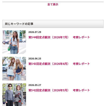
カウントアイテム：男性／女性白スニーカー
合わせやすく、気分もアップ！
ニューノーマル時代を象徴するアイテム。
同じキーワードの記事
2026.07.29
そんななか、日中と朝晩の気温差が大きいこの季節。と
第544回定点観測（2026年7月） 考察レポート
はいえさすがに３月ともなると、重ためのウールのアウ
ターやダウンジャケットなど重衣料は減少。代わりに今
シーズンの梅春に重宝する軽めのアウターとしてストリ
2026.06.25
ートで浮上していたのは、少しだけ中綿が入ったライナ
第543回定点観測（2026年6月） 考察レポート
ーのような
キルティングジャケット
でした。その多くは
古着のミリタリーものでしたが、それをデザインソース
にしたものもドメスティックブランドから多数リリース
2026.05.27
されているようです。とはいえ、「カウント」するほど
第542回定点観測（2026年5月） 考察レポート
多くない。編集部員みんなでプレサーベイを行なった結
果、
「男性／女性白スニーカー」
をメインのトレンドテ