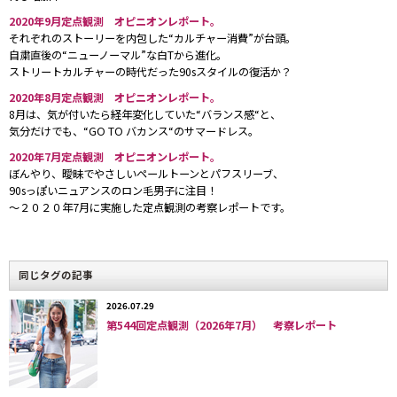
2020年9月定点観測 オピニオンレポート。
それぞれのストーリーを内包した“カルチャー消費”が台頭。
取り上げたテーマは以下の通り。
自粛直後の“ニューノーマル”な白Tから進化。
ストリートカルチャーの時代だった90sスタイルの復活か？
・
男女白スニーカー
2020年8月定点観測 オピニオンレポート。
・
色落ちブルージーンズ
8月は、気が付いたら経年変化していた“バランス感“と、
気分だけでも、“GO TO バカンス“のサマードレス。
・
テーラードジャケット
2020年7月定点観測 オピニオンレポート。
ぼんやり、曖昧でやさしいペールトーンとパフスリーブ、
直接渋谷、原宿、新宿地点の3月のストリートファッシ
90sっぽいニュアンスのロン毛男子に注目！
〜２０２０年7月に実施した定点観測の考察レポートです。
ョンのローデータをご覧になりたい方はこちらからどう
ぞ。
同じタグの記事
＊
2021年３月の定点観測・トップページ：
https://www.web-
2026.07.29
第544回定点観測（2026年7月） 考察レポート
across.com/observe/p7l756000005efzh.html
＊ ＊ ＊