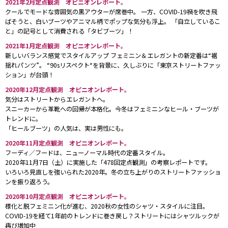
2021年2月定点観測 オピニオンレポート。
テム。／シルク混紡で光沢のあるキレイなテーラードジャケットはファミ
クールでモードな雰囲気の黒アウターが席巻中。 一方、COVID-19禍を吹き飛
リーセールで購入した＜ジルサンダー＞のものだそう。／前と後ろの切り
ばそうと、白いブーツやアニマル柄でポップな気分も浮上。 「自立しているこ
返しが特徴的な＜ブレス＞のパンツに＜リプロダクションオブファウンド
と」の記号として消費される「タビブーツ」！
＞の白スニーカー。全員2001年生まれの「Z世代」。ハイブランドへの関
心もりもりです。
2021年1月定点観測 オピニオンレポート。
新しいバランス感覚でスタイルアップ フェミニン＆エレガントの新定番は“裾
揺れパンツ”。 “90sリスペクト“を背景に、久しぶりに「東京ストリートファッ
2021年4月3日
、気持ちのいい天気に恵まれた新年度最初
ション」が台頭！
の土曜日に、
483回目の「定点観測」
を実施しました。
2020年12月定点観測 オピニオンレポート。
その速報は、
4月9日金曜日未明
に公開しますので、楽し
気分はストリートからエレガントへ。
スニーカーから革靴への回帰が本格化。今冬はフェミニンなヒール・ブーツが
みにしていてください。
トレンドに。
「ヒールブーツ」の人気は、実は男性にも。
とその前に、
3月の「定点観測」（3月6日実施）
を振
2020年11月定点観測 オピニオンレポート。
フーディ／フードは、ニューノーマル時代の定番スタイル。
り返っておきましょう。ちょうど緊急事態宣言がさらに2
2020年11月7日（土）に実施した「478回定点観測」の考察レポートです。
週間延長、という発表があった週末でしたが、東京の街
いろいろ見直しを強いられた2020年。冬の立ち上がりのストリートファッショ
ンを振り返ろう。
は、2月半ばごろからすっかり人が戻ってきており、とく
2020年10月定点観測 オピニオンレポート。
に週末は大賑わい。通年より桜の開花がやや早まったと
様化と脱フェミニン化が進む、2020秋の女性のシャツ・スタイルに注目。
いうこともあってか、都内の名所は静かに盛り上がって
COVID-19を経て1年前のトレンドに巻き戻し？ストリートにはシャツルックが
いました。
再び増加中