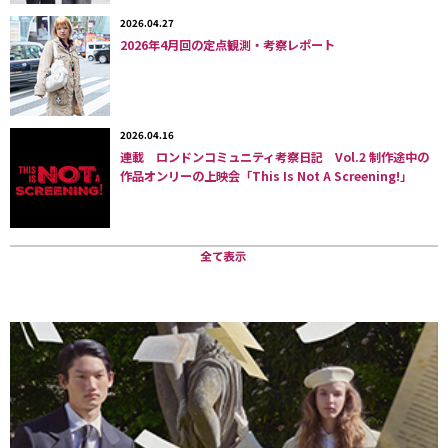
ーマとすることにしました。
2026.04.27
2026年4月回の定点観測・考察レポート
実は、カウントアイテムでスニーカーを取り上げるのは
2018年3月の「ダッドスニーカー」
が流行して以来のこ
と。ここ数年、女性はレザーシューズが主流で、
2019年
2026.04.16
12月に「女性の黒いヒールのレザーシューズ」
、
2020年
連載 ロンドンコミュニティ考察日記 Vol.2 制作途中の
12月は「ヒールブーツ」
に注目。
2021年1月も「厚底
作品オンリーの上映会「This Is Not A Screening!」
靴」
とずっと黒っぽいレザーシューズを取り上げてきま
した。そして
2月は「白ブーツ」
が急増したので取り上
げたのですが、2月末〜3月に入ったら激減。
「白」とい
う色だけがトレンドとして残ったといえそうです。
「スニーカーは4〜5足持っているけど、最近はこのAir
Force 1の出番が多いですね」
と言うのは、26歳会社員
の女性。白は洋服とかとも合わせやすく、白ソックスを
合わせてまとまり感をもたせているのだそうだ。