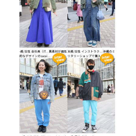
-歳/女性 会社員（IT... 異素材が個性
36歳/女性 インストラク... 沖縄のミ
的なデザインのsacai...
リタリーショップで購入したL...