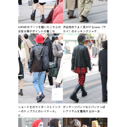
LOEWEのブーツを履いたこちらの
渋谷地点でよく見かけるsacai（サ
女性は青がポイントの着こな...
カイ）のドッキングジャケ...
ショート丈のライダースとインナ
ボンテージパンツなどパンクっぽ
ーのトップスとのレイヤード。
いアイテムを着用する10〜20...
ビ...