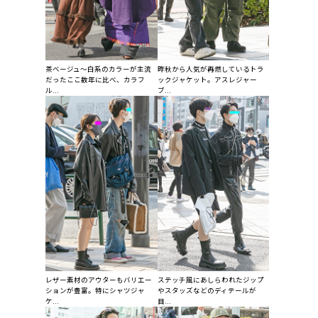
茶ベージュ〜白系のカラーが主流
昨秋から人気が再燃しているトラ
だったここ数年に比べ、カラフ
ックジャケット。アスレジャー
ル...
ブ...
レザー素材のアウターもバリエー
ステッチ風にあしらわれたジップ
ションが豊富。特にシャツジャ
やスタッズなどのディテールが
ケ...
目...