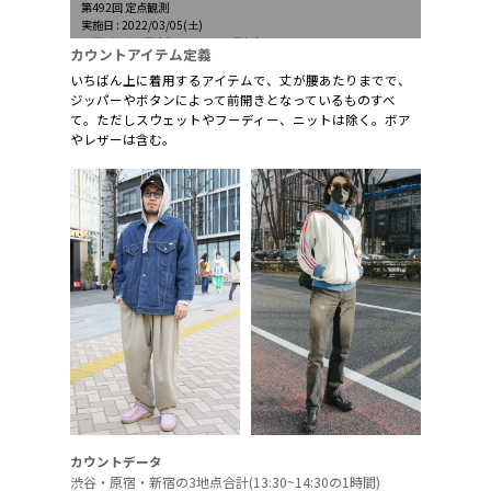
第492回 定点観測
実施日 : 2022/03/05(土)
天候 : 快晴、最高気温17.9℃、最低気温4.3℃
カウントアイテム定義
いちばん上に着用するアイテムで、丈が腰あたりまでで、
ジッパーやボタンによって前開きとなっているものすべ
て。ただしスウェットやフーディー、ニットは除く。ボア
やレザーは含む。
カウントデータ
渋谷・原宿・新宿の3地点合計(13:30~14:30の1時間)