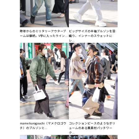
昨年からのミリタリーアウターブ
ビッグサイズの半袖ブルゾンを羽
ームは継続。V字に入ったライン...
織り、インナーのスウェットに
レ...
mame kurogouchi（マメクロゴウ
コレクションピースのようなボリ
チ）のブルゾンと...
ュームのある異素材パッチワー
ク...