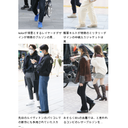
kolorが得意とするレイヤードデザ
瓢箪キルトが特徴のミリタリーデ
インが特徴のブルゾンの男...
ザインの中綿入りジャケットは
男...
先日のルイヴィトンのパリコレで
おそらく80sの古着では、と思われ
の新作にも多用されていたスカ
るコンビのレザーブルゾンを...
ー...