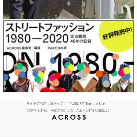
サイトご利用にあたって
"ACROSS" Terms of Use
COPYRIGHT(C）PARCO CO.,LTD．ALL RIGHTS RESERVED.