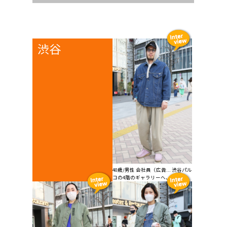
渋谷
40歳/男性 会社員（広告... 渋谷パル
コの4階のギャラリーへ、友人...