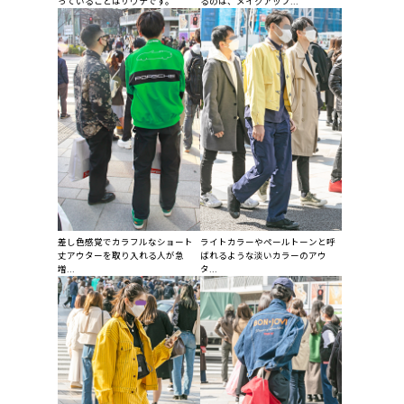
っていることはサウナです。
るのは、メイクアップ...
差し色感覚でカラフルなショート
ライトカラーやペールトーンと呼
丈アウターを取り入れる人が急
ばれるような淡いカラーのアウ
増...
タ...