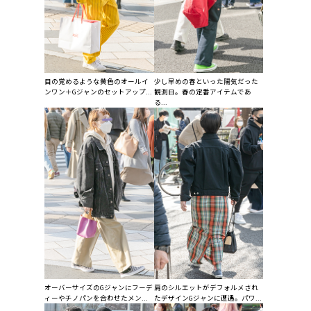
目の覚めるような黄色のオールイ
少し早めの春といった陽気だった
ンワン＋Gジャンのセットアップ...
観測日。春の定番アイテムであ
る...
オーバーサイズのGジャンにフーデ
肩のシルエットがデフォルメされ
ィーやチノパンを合わせたメン...
たデザインGジャンに遭遇。パワ...