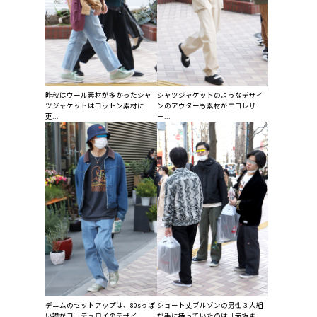
昨秋はウール素材が多かったシャ
シャツジャケットのようなデザイ
ツジャケットはコットン素材に
ンのアウターも素材がエコレザ
更...
ー...
デニムのセットアップは、80sっぽ
ショート丈ブルゾンの男性３人組
い襟がコーデュロイのデザイ...
が手に持っていたのは「赤坂キ