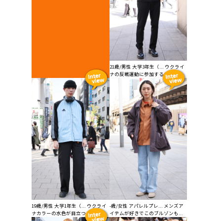
21歳/男性 大学3年生（... ウクライ
ナの反戦運動に参加するために...
19歳/男性 大学1年生（... ウクライ
-歳/女性 アパレルプレ... メンズア
ナカラーの水色が目立つように...
イテムが好きでこのブルゾンも...