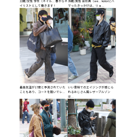
22歳/女性 学生（ネイル... 春からネ
39歳/男性 会社員（we... kolorにハ
イリストとして働きます！
マったきっかけは、リョ...
最高気温が17度と予測されていた
いい意味でのエイジングが感じら
こともあり、コートを脱いでレ...
れるおじさん風レザーブルゾン
は...