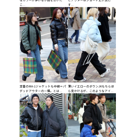
なカラーが多いなか目を引いた
とアウターはショート丈が流行
こ...
す...
定番のMA-1ジャケットも中綿＝パ
薄いイエローのダウンJKもちらほ
デッドアウターの一種。とは...
ら見かけるが、このようなアイ...