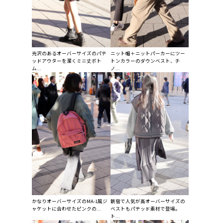
光沢のあるオーバーサイズのパテ
ニット帽＋ニットパーカーにツー
ッドアウターを潔くミニ丈ボト
トンカラーのダウンベスト、チ
ム...
ノ...
かなりオーバーサイズのMA-1風ジ
新宿で人気が高オーバーサイズの
ャケットに合わせたピンクの...
ベストもパテッド素材で登場。
ト...