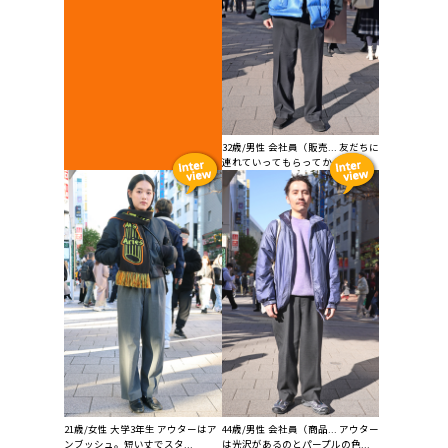
32歳/男性 会社員（販売... 友だちに
連れていってもらってからボル...
21歳/女性 大学3年生 アウターはア
44歳/男性 会社員（商品... アウター
ンブッシュ。短い丈でスタ...
は光沢があるのとパープルの色...