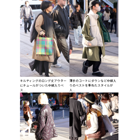
キルティングのロング丈アウター
薄手のコートにダウンなど中綿入
にチュールがついた中綿入りベ
りのベストを重ねたスタイルが
ス...
人...