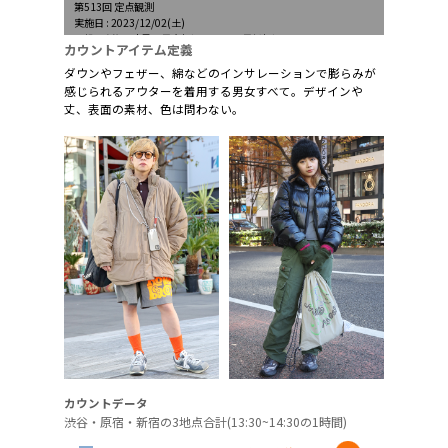
第513回 定点観測
実施日 : 2023/12/02(土)
天候 : 晴後一時曇、最高気温13.1℃、最低気温4.1℃
カウントアイテム定義
ダウンやフェザー、綿などのインサレーションで膨らみが
感じられるアウターを着用する男女すべて。デザインや
丈、表面の素材、色は問わない。
カウントデータ
渋谷・原宿・新宿の3地点合計(13:30~14:30の1時間)