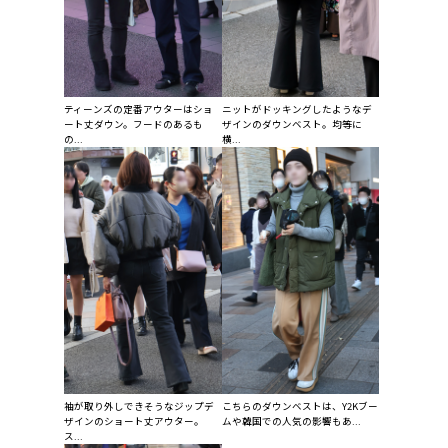
ティーンズの定番アウターはショ
ニットがドッキングしたようなデ
ート丈ダウン。フードのあるも
ザインのダウンベスト。均等に
の...
横...
袖が取り外しできそうなジップデ
こちらのダウンベストは、Y2Kブー
ザインのショート丈アウター。
ムや韓国での人気の影響もあ...
ス...