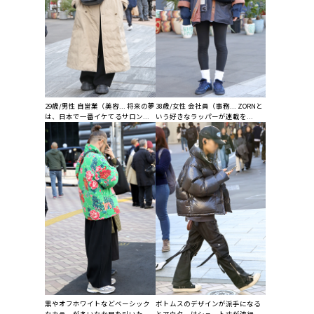
29歳/男性 自営業（美容... 将来の夢
38歳/女性 会社員（事務... ZORNと
は、日本で一番イケてるサロン...
いう好きなラッパーが連載を...
黒やオフホワイトなどベーシック
ボトムスのデザインが派手になる