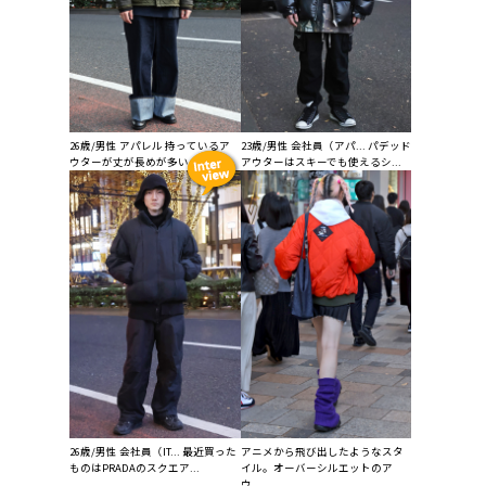
26歳/男性 アパレル 持っているア
23歳/男性 会社員（アパ... パデッド
ウターが丈が長めが多いの...
アウターはスキーでも使えるシ...
26歳/男性 会社員（IT... 最近買った
アニメから飛び出したようなスタ
ものはPRADAのスクエア...
イル。オーバーシルエットのア
ウ...