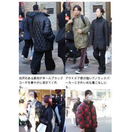
光沢のある素材がオールブラック
アウトドア感の強いアノラックパ
コーデを華やかに見せてくれ
ーカーときれいめな着こなしに
る。...
も...