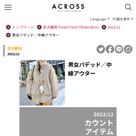
Language
PC版を表示
トップページ
定点観測/Fixed Point Observation
2023/12
男女パデッド／中綿アウター
定点観測
2023/12
男女パデッド／中
綿アウター
2023/12
カウント
アイテム