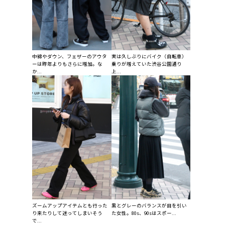
中綿やダウン、フェザーのアウタ
実は久しぶりにバイク（自転車）
ーは昨年よりもさらに増加。な
乗りが増えていた渋谷公園通り
か...
上...
ズームアップアイテムとも行った
黒とグレーのバランスが目を引い
り来たりして迷ってしまいそう
た女性。80s、90sはスポー...
で...