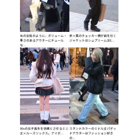
右の女性のように、ボリューム・
赤×黒のチェッカー柄が目を引く
重さのあるアウターにチュール
ジャケットはシュプリーム201...
な...
90sの女子高生を彷彿とさせるミニ
スタンドカラーのミドル丈パデッ
丈×ルーズソックス。アイボ...
ドアウターはファッション好き
の...