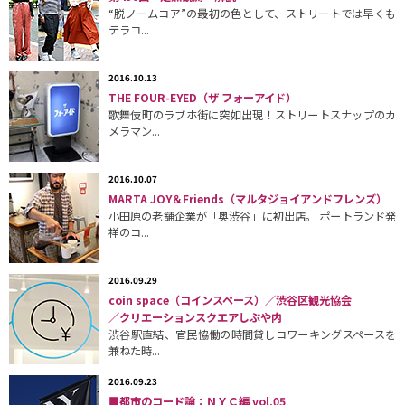
“脱ノームコア”の最初の色として、ストリートでは早くも
テラコ...
2016.10.13
THE FOUR-EYED（ザ フォーアイド）
歌舞伎町のラブホ街に突如出現！ストリートスナップのカ
メラマン...
2016.10.07
MARTA JOY＆Friends（マルタジョイアンドフレンズ）
小田原の老舗企業が「奥渋谷」に初出店。 ポートランド発
祥のコ...
2016.09.29
coin space（コインスペース）／渋谷区観光協会
／クリエーションスクエアしぶや内
渋谷駅直結、官民恊働の時間貸しコワーキングスペースを
兼ねた時...
2016.09.23
■都市のコード論：ＮＹＣ編 vol.05