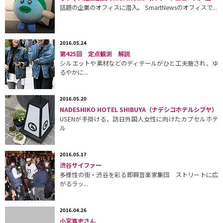
話題の企業のオフィスに潜入。 SmartNewsのオフィスで...
2016.05.24
第425回 定点観測 解説
シルエットや素材などのディテールがひと工夫施され、ゆ
るやかに...
2016.05.20
NADESHIKO HOTEL SHIBUYA（ナデシコホテルシブヤ）
USENが手掛ける、訪日外国人女性に向けたカプセルホテ
ル
2016.05.17
渋谷サイファー
多様性の街・渋谷を彩る即興音楽家集団 ストリートに広
がるラッ...
2016.04.26
小宮篤史さん