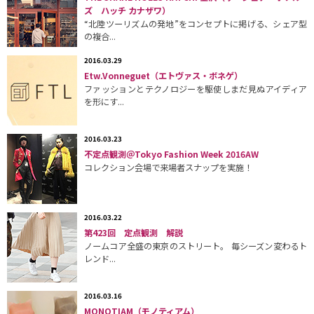
ズ ハッチ カナザワ）
“北陸ツーリズムの発地”をコンセプトに掲げる、シェア型
の複合...
2016.03.29
Etw.Vonneguet（エトヴァス・ボネゲ）
ファッションとテクノロジーを駆使しまだ見ぬアイディア
を形にす...
2016.03.23
不定点観測＠Tokyo Fashion Week 2016AW
コレクション会場で来場者スナップを実施！
2016.03.22
第423回 定点観測 解説
ノームコア全盛の東京のストリート。 毎シーズン変わるト
レンド...
2016.03.16
MONOTIAM（モノティアム）