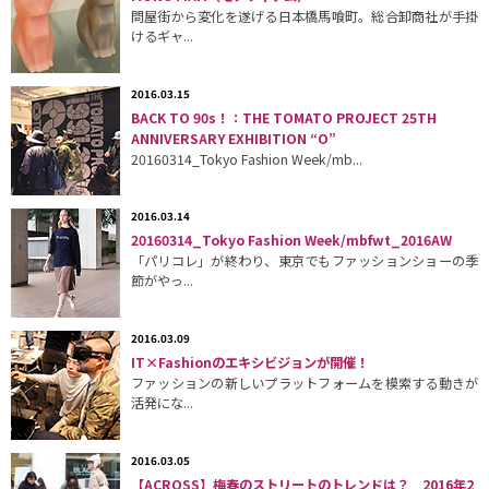
問屋街から変化を遂げる日本橋馬喰町。総合卸商社が手掛
けるギャ...
2016.03.15
BACK TO 90s！：THE TOMATO PROJECT 25TH
ANNIVERSARY EXHIBITION “O”
20160314_Tokyo Fashion Week/mb...
2016.03.14
20160314_Tokyo Fashion Week/mbfwt_2016AW
「パリコレ」が終わり、東京でもファッションショーの季
節がやっ...
2016.03.09
IT×Fashionのエキシビジョンが開催！
ファッションの新しいプラットフォームを模索する動きが
活発にな...
2016.03.05
【ACROSS】梅春のストリートのトレンドは？ 2016年2