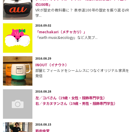
の100年」
VRが歴史の教科書に？ 表参道100年の歴史を振り返るVR
学...
2016.09.02
「mechakari（メチャカリ）」
「earth music&ecology」など人気ブ...
2016.08.29
INOUT（イナウト）
部屋とフィールドをシームレスにつなぐオリジナル家具を
発信
2016.08.28
左／コバさん（19歳・女性・服飾専門学生）
右／タカヌヲンさん（19歳・男性・服飾専門学生）
2016.08.15
筋肉食堂