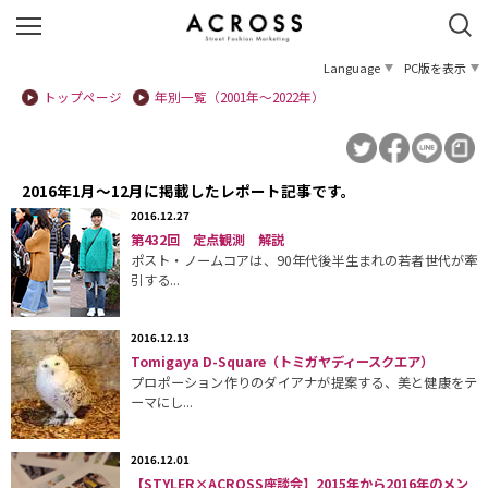
Language
PC版を表示
トップページ
年別一覧（2001年〜2022年）
2016年1月〜12月に掲載したレポート記事です。
2016.12.27
第432回 定点観測 解説
ポスト・ノームコアは、90年代後半生まれの若者世代が牽
引する...
2016.12.13
Tomigaya D-Square（トミガヤディースクエア）
プロポーション作りのダイアナが提案する、美と健康をテ
ーマにし...
2016.12.01
【STYLER×ACROSS座談会】2015年から2016年のメン