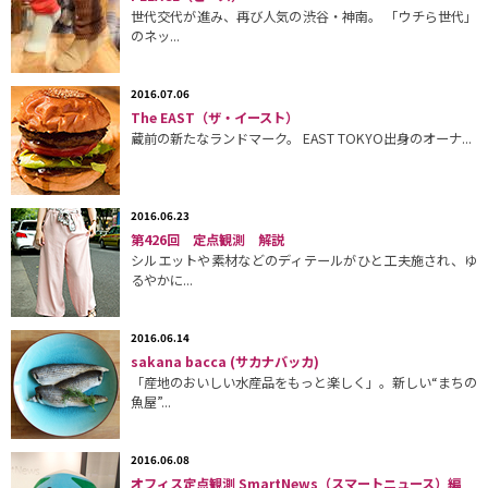
世代交代が進み、再び人気の渋谷・神南。 「ウチら世代」
のネッ...
2016.07.06
The EAST（ザ・イースト）
蔵前の新たなランドマーク。 EAST TOKYO出身のオーナ...
2016.06.23
第426回 定点観測 解説
シルエットや素材などのディテールがひと工夫施され、ゆ
るやかに...
2016.06.14
sakana bacca (サカナバッカ)
「産地のおいしい水産品をもっと楽しく」。新しい“まちの
魚屋”...
2016.06.08
オフィス定点観測 SmartNews（スマートニュース）編