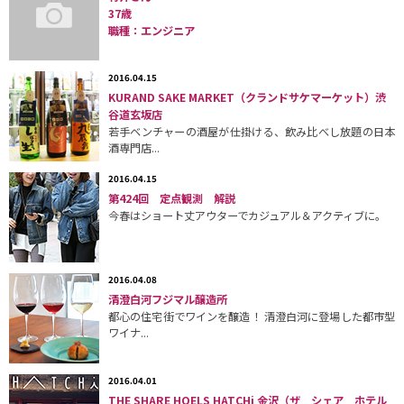
37歳
職種：エンジニア
2016.04.15
KURAND SAKE MARKET（クランドサケマーケット）渋
谷道玄坂店
若手ベンチャーの酒屋が仕掛ける、飲み比べし放題の日本
酒専門店...
2016.04.15
第424回 定点観測 解説
今春はショート丈アウターでカジュアル＆アクティブに。
2016.04.08
清澄白河フジマル醸造所
都心の住宅街でワインを醸造！ 清澄白河に登場した都市型
ワイナ...
2016.04.01
THE SHARE HOELS HATCHi 金沢（ザ シェア ホテル