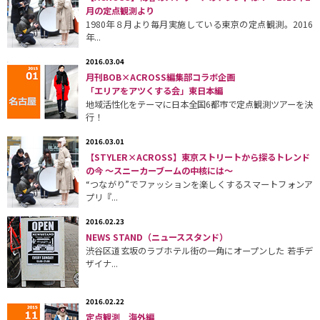
月の定点観測より
1980年８月より毎月実施している東京の定点観測。2016
年...
2016.03.04
月刊BOB×ACROSS編集部コラボ企画
「エリアをアツくする会」東日本編
地域活性化をテーマに日本全国6都市で定点観測ツアーを決
行！
2016.03.01
【STYLER×ACROSS】東京ストリートから探るトレンド
の今 〜スニーカーブームの中核には〜
“つながり”でファッションを楽しくするスマートフォンア
プリ『...
2016.02.23
NEWS STAND（ニューススタンド）
渋谷区道玄坂のラブホテル街の一角にオープンした 若手デ
ザイナ...
2016.02.22
定点観測 海外編