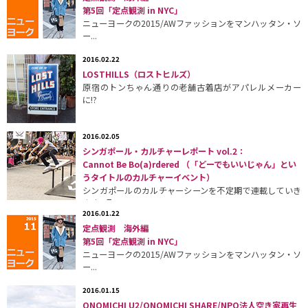
第5回「定点観測 in NYC」
ニューヨークの2015/AWファッションをマンハッタン・ソ
ー...
2016.02.22
LOSTHILLS（ロストヒルズ）
原宿のトンちゃん通りの老舗古着店がアパレルメーカー
に!?
2016.02.05
シンガポール・カルチャーレポート vol.2：
Cannot Be Bo(a)rdered （「どーでもいいじゃん」とい
うタイトルのカルチャーイベント）
シンガポールのカルチャーシーンを不定期で連載していき
ます。取...
2016.01.22
定点観測 海外編
第5回「定点観測 in NYC」
ニューヨークの2015/AWファッションをマンハッタン・ソ
ー...
2016.01.15
ONOMICHI U2/ONOMICHI SHARE/NPO法人空き家再生