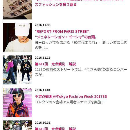
ズファッションを振り返る
2016.11.30
*REPORT FROM PARIS STREET:
“ジェネレーション・ゴーシャ”の台頭。
ヨーロッパでも広がる「90年代生まれ」＝新しい若者世代
の新し...
2016.11.16
第431回 定点観測 解説
11月の東京のストリートでは、“今さら感”のあるコンバー
スが...
2016.11.01
不定点観測 ＠Tokyo Fashion Week 2017SS
コレクション会場で来場者スナップを実施！
2016.10.31
第430回 定点観測 解説