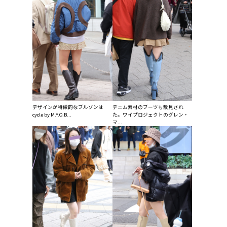
デザインが特徴的なブルゾンは
デニム素材のブーツも散見され
cycle by M.Y.O.B...
た。ワイプロジェクトのグレン・
マ...