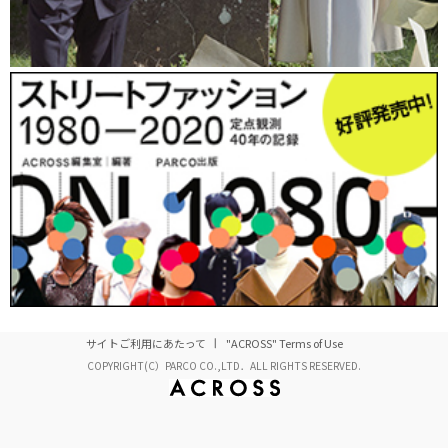
サイトご利用にあたって
"ACROSS" Terms of Use
COPYRIGHT(C）PARCO CO.,LTD．ALL RIGHTS RESERVED.