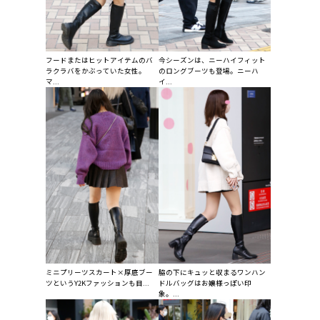
フードまたはヒットアイテムのバ
今シーズンは、ニーハイフィット
ラクラバをかぶっていた女性。
のロングブーツも登場。ニーハ
マ...
イ...
ミニプリーツスカート×厚底ブー
脇の下にキュッと収まるワンハン
ツというY2Kファッションも目...
ドルバッグはお嬢様っぽい印
象。...