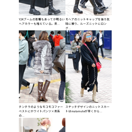
Y2Kブームの影響もあってか明るい
モヘアのニットキャップを後ろ気
ヘアカラーも増えている。茶...
味に被り、ルーズニットにロン
グ...
チンチラのようなモコモコファー
ステッチデザインのニットスカー
ベストにホワイトパンツ×茶系
トはmalamuteが早くから...
の...