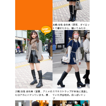
26歳/女性 会社員（研究... ダイエッ
トで痩せたから、履いてみたか...
27歳/女性 会社員（営業... アニメの
スマホストラップが本当に浸透し
ヒロアカにハマっています。爆...
ていた渋谷地点。白っぽいトッ
プ...