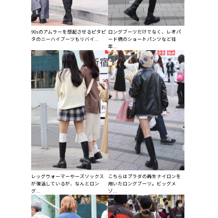
90sのアムラーを想起させるピタピ
ロングブーツだけでなく、レオパ
タのニーハイブーツもリバイ...
ード柄のショートパンツなど往
年...
レッグウォーマーやーズソックス
こちらはプラダの再生ナイロンを
が復活しているが、なんとロン
用いたロングブーツ。ビッグメ
グ...
ゾ...