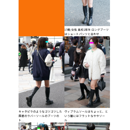
17歳/女性 高校2年生 ロングブーツ
はショートパンツと合わせ...
キャタピラのようなゴツゴツした
ヴィブラムソールはちょっと、と
厚底のラバーソールのブーツの
いう層にはフラットなややソー
ト...
ル...