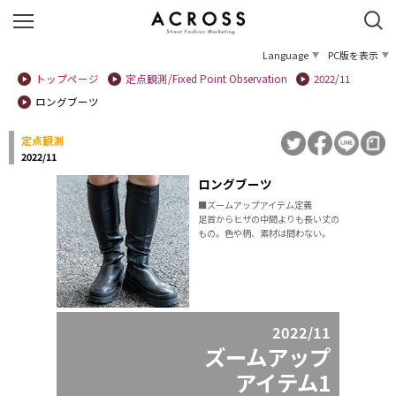
Language
PC版を表示
トップページ
定点観測/Fixed Point Observation
2022/11
ロングブーツ
定点観測
2022/11
ロングブーツ
■ズームアップアイテム定義
足首からヒザの中間よりも長い丈の
もの。色や柄、素材は問わない。
2022/11
ズームアップ
アイテム1