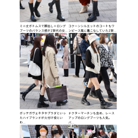
ミニ丈ボトムスで脚出し＋ロング
コクーンシルエットのコートもワ
ブーツのバランス感がZ世代の女...
ンピース風に着こなしていたZ世...
ボッテガヴェネタやプラダといっ
ドクターマーチンも含め、レース
たハイブランドが火付け役とい
アップのロングブーツも人気。
わ...
バ...