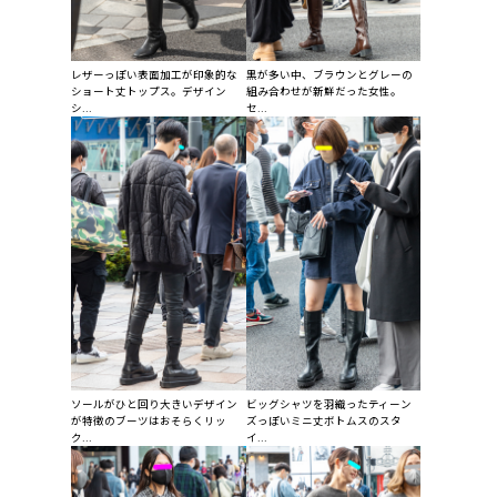
レザーっぽい表面加工が印象的な
黒が多い中、ブラウンとグレーの
ショート丈トップス。デザイン
組み合わせが新鮮だった女性。
シ...
セ...
ソールがひと回り大きいデザイン
ビッグシャツを羽織ったティーン
が特徴のブーツはおそらくリッ
ズっぽいミニ丈ボトムスのスタ
ク...
イ...