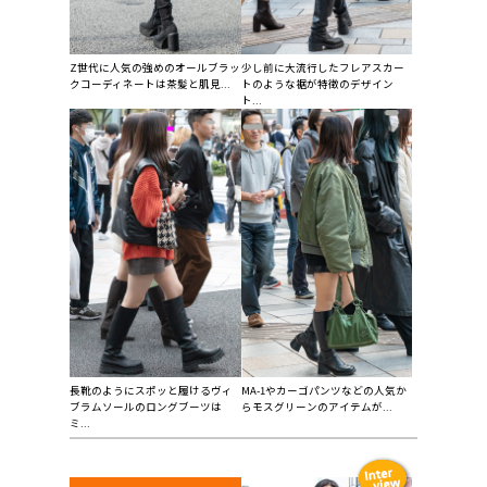
Z世代に人気の強めのオールブラッ
少し前に大流行したフレアスカー
クコーディネートは茶髪と肌見...
トのような裾が特徴のデザイン
ト...
長靴のようにスポッと履けるヴィ
MA-1やカーゴパンツなどの人気か
ブラムソールのロングブーツは
らモスグリーンのアイテムが...
ミ...