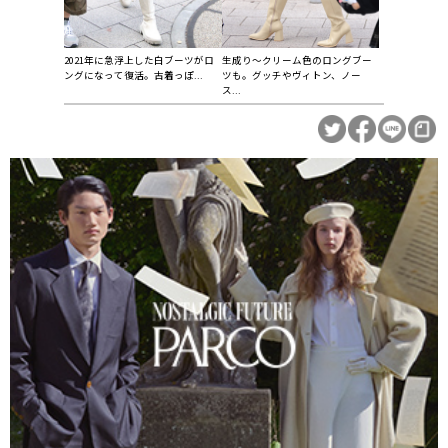
2021年に急浮上した白ブーツがロ
生成り～クリーム色のロングブー
ングになって復活。古着っぽ...
ツも。グッチやヴィトン、ノー
ス...