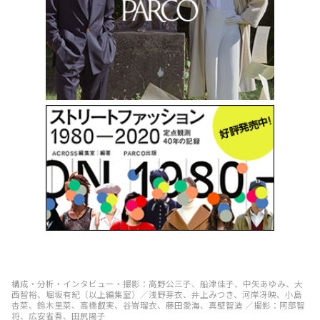
構成・分析・インタビュー・撮影：高野公三子、船津佳子、中矢あゆみ、大
西智裕、堀坂有紀（以上編集室）／浅野芽衣、井上みつき、河岸冴映、小島
杏菜、鈴木里菜、高橋叡実、谷嵜瑠衣、藤田愛海、真壁智造 ／撮影：阿部智
将、広安省吾、田尻陽子