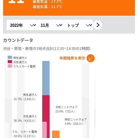
最高気温：17.3℃
最低気温：11.7℃
年を選択
月を選択
観測地を選択
カウントデータ
渋谷・原宿・新宿の3地点合計(13:30~14:30の1時間)
年間推移を表示
男性通行人
女性通行人
うちスカート着用
男性通行人
41.7%（3,442人）
女性ニットウェア
15.0%（722人）
女性通行人
男性ニットウェア
58.3%（4,810人）
4.8%（166人）
うち、スカート着用
44.6%（2,147人）