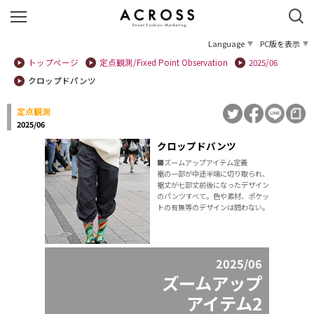
Language
PC版を表示
トップページ
定点観測/Fixed Point Observation
2025/06
クロップドパンツ
定点観測
2025/06
クロップドパンツ
■ズームアップアイテム定義
裾の一部が中途半端に切り取られ、
裾丈が七部丈前後になったデザイン
のパンツすべて。色や素材、ポケッ
トの有無等のデザインは問わない。
2025/06
ズームアップ
アイテム2