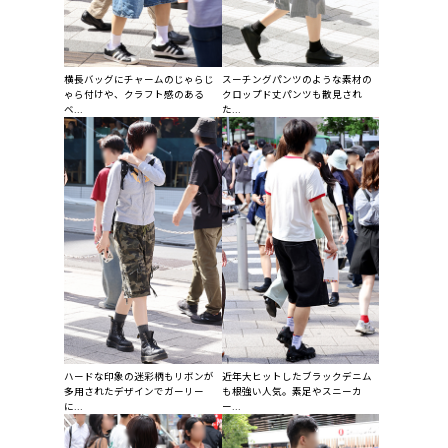
横長バッグにチャームのじゃらじ
スーチングパンツのような素材の
ゃら付けや、クラフト感のある
クロップド丈パンツも散見され
ベ...
た...
ハードな印象の迷彩柄もリボンが
近年大ヒットしたブラックデニム
多用されたデザインでガーリー
も根強い人気。素足やスニーカ
に...
ー...