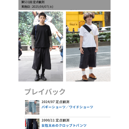
第531回 定点観測
実施日 : 2025/06/07(土)
天候 : 薄曇一時晴、最高気温29.6℃、最低気温20.1℃
プレイバック
2024/07 定点観測
バギーショーツ／ワイドショーツ
2000/11 定点観測
女性太めのクロップトパンツ