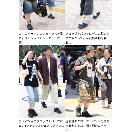
カーゴデザインのショーツも定番
クロップトパンツはデニム製のも
に。ストラップでシルエットが
のが多かった。今秋冬は脚を装
調...
飾...
チノパン風のクロップトパンツに
迷彩柄のクロップトパンツもまあ
白いTシャツでカジュアルダウン...
まあ多かった。柄×柄のコーデ
ィ...