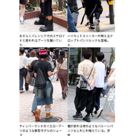
おそらくバレンシアガのステロイ
ハイカットスニーカーが映えるク
ドと思われるブーツを履いてい
ロップトパンツルックも登場。
た...
そ...
ティンバーランドのイエローブー
裾が絞れる袴のようなバルーンパ
ツのような新型モデルのシュー
ンツもじわじわ増えている。浮
ズ...
世...