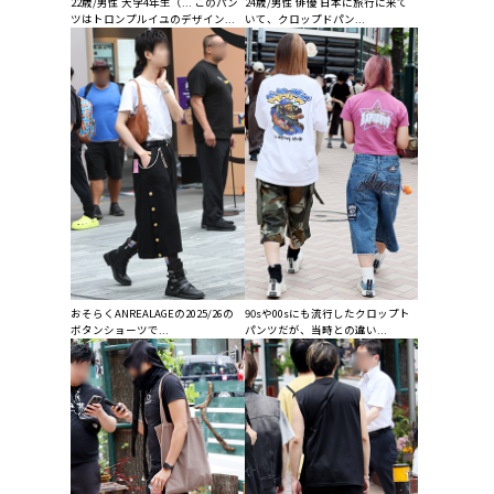
22歳/男性 大学4年生（... このパン
24歳/男性 俳優 日本に旅行に来て
ツはトロンプルイユのデザイン...
いて、クロップドパン...
おそらくANREALAGEの2025/26の
90sや00sにも流行したクロップト
ボタンショーツで...
パンツだが、当時との違い...