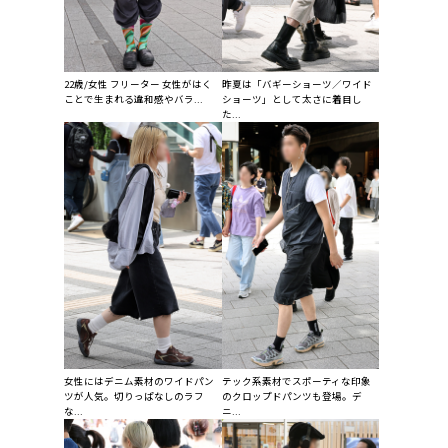
22歳/女性 フリーター 女性がはく
昨夏は「バギーショーツ／ワイド
ことで生まれる違和感やバラ...
ショーツ」として太さに着目し
た...
女性にはデニム素材のワイドパン
テック系素材でスポーティな印象
ツが人気。切りっぱなしのラフ
のクロップドパンツも登場。デ
な...
ニ...