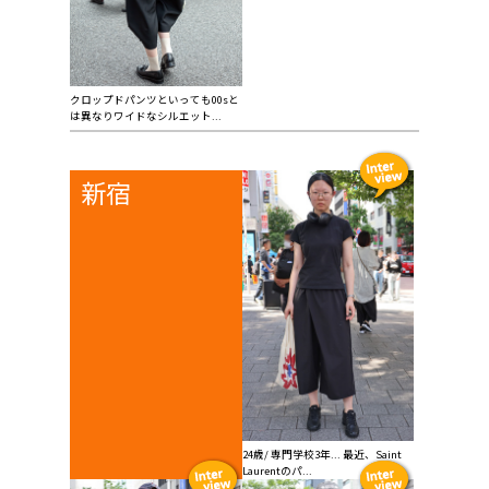
クロップドパンツといっても00sと
は異なりワイドなシルエット...
新宿
24歳/ 専門学校3年... 最近、Saint
Laurentのパ...