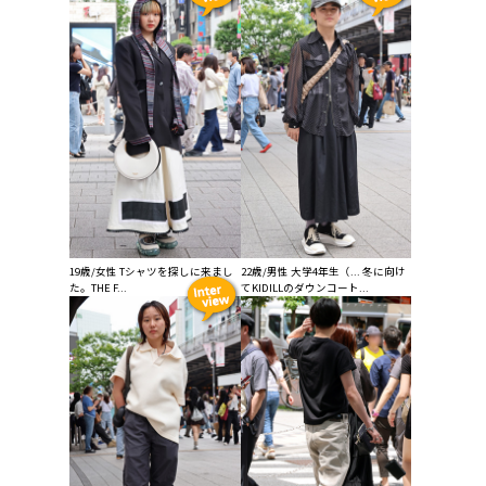
19歳/女性 Tシャツを探しに来まし
22歳/男性 大学4年生（... 冬に向け
た。THE F...
てKIDILLのダウンコート...