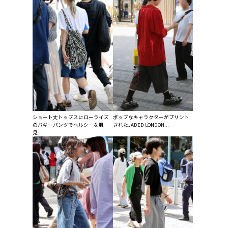
ショート丈トップスにローライズ
ポップなキャラクターがプリント
のバギーパンツでヘルシーな肌
されたJADED LONDON...
見...