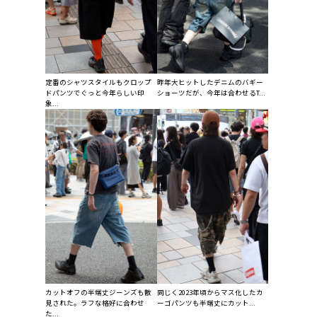
定番のシャツスタイルもクロップ
昨年大ヒットしたデニムのバギー
ドパンツでぐっと今年らしい印
ショーツだが、今年は合わせるT...
象...
カットオフの半端丈ジーンズも散
同じく2023年頃からマス化したカ
見された。ラフな格好に合わせ
ーゴパンツも半端丈にカット...
た...