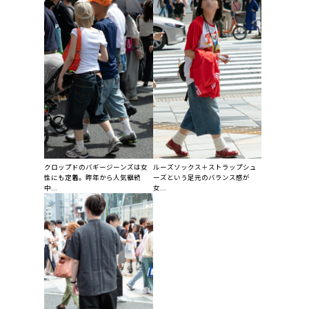
クロップドのバギージーンズは女
ルーズソックス＋ストラップシュ
性にも定着。昨年から人気継続
ーズという足元のバランス感が
中...
女...