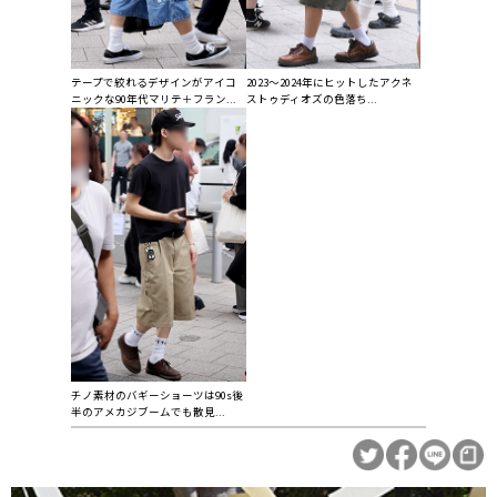
テープで絞れるデザインがアイコ
2023～2024年にヒットしたアクネ
ニックな90年代マリテ＋フラン...
ストゥディオズの色落ち...
チノ素材のバギーショーツは90s後
半のアメカジブームでも散見...