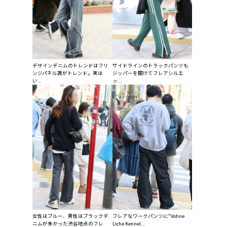
デザインデニムのトレンドはフリ
サイドラインのトラックパンツも
ンジパネル調がトレンド。実は
ジッパーを開けてフレアシルエ
い...
ッ...
女性はブルー、男性はブラックデ
フレアなワークパンツに”Vohne
ニムが多かった渋谷地点のフレ
Liche Kennel...