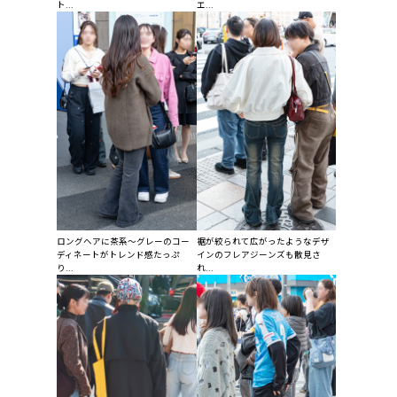
ト...
エ...
ロングヘアに茶系〜グレーのコー
裾が絞られて広がったようなデザ
ディネートがトレンド感たっぷ
インのフレアジーンズも散見さ
り...
れ...