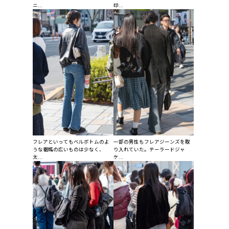
ニ...
印...
フレアといってもベルボトムのよ
一部の男性もフレアジーンズを取
うな裾幅の広いものは少なく、
り入れていた。テーラードジャ
太...
ケ...