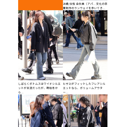
20歳/女性 会社員（アパ... 文化の卒
業制作のランウェイを歩いてき...
しばらくボトムスはワイドシルエ
ヒザ上がフィットしたフレアシル
ットが主流だったが、昨秋冬か
エットなら、ボリュームアウタ
ら...
ー...