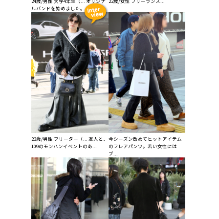
24歳/男性 大学4年生（... オリジナ
22歳/女性 フリーランス...
ルバンドを始めました。シュー...
23歳/男性 フリーター（... 友人と、
今シーズン改めてヒットアイテム
109のモンハンイベントのあ...
のフレアパンツ。若い女性には
ブ...