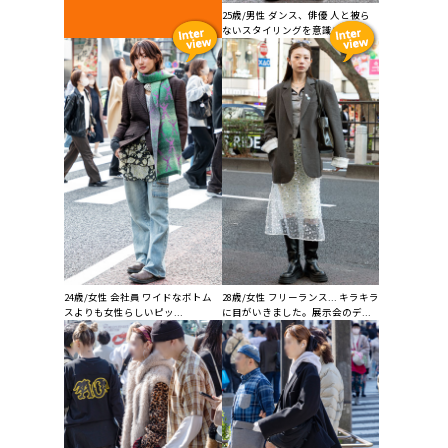
25歳/男性 ダンス、俳優 人と被ら
ないスタイリングを意識するた...
24歳/女性 会社員 ワイドなボトム
28歳/女性 フリーランス... キラキラ
スよりも女性らしいピッ...
に目がいきました。展示会のデ...