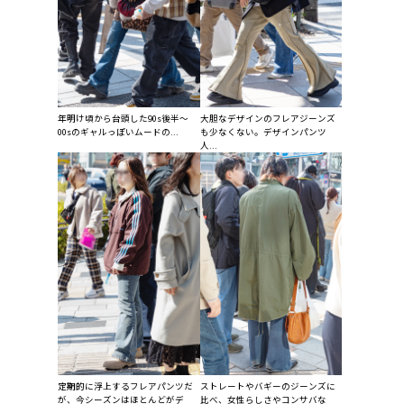
年明け頃から台頭した90s後半〜
大胆なデザインのフレアジーンズ
00sのギャルっぽいムードの...
も少なくない。デザインパンツ
人...
定期的に浮上するフレアパンツだ
ストレートやバギーのジーンズに
が、今シーズンはほとんどがデ
比べ、女性らしさやコンサバな