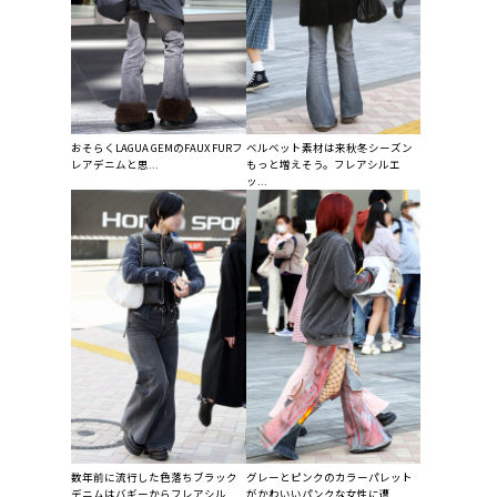
おそらくLAGUA GEMのFAUX FURフ
ベルベット素材は来秋冬シーズン
レアデニムと思...
もっと増えそう。フレアシルエ
ッ...
数年前に流行した色落ちブラック
グレーとピンクのカラーパレット
デニムはバギーからフレアシル
がかわいいパンクな女性に遭