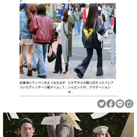
ト...
ー...
前身頃にワッペンのようなものが
ヒザ下から大胆に広がったフレア
ついたヴィンテージ風デニム。7...
シルエットが、グラデーション
の...