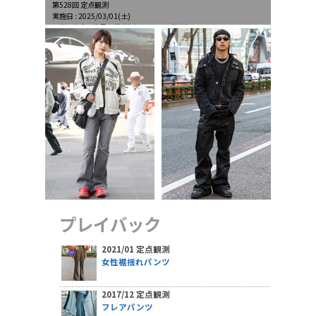
第528回 定点観測
実施日 : 2025/03/01(土)
天候 : 晴時々薄曇、最高気温19.7℃、最低気温6.5℃
プレイバック
2021/01 定点観測
女性裾揺れパンツ
2017/12 定点観測
フレアパンツ