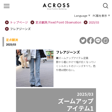
Language
PC版を表示
トップページ
定点観測/Fixed Point Observation
2025/03
フレアジーンズ
定点観測
2025/03
フレアジーンズ
■ズームアップアイテム定義
膝から裾にかけて幅が広くなってい
くシルエットのジーンズすべて。色
や柄は問わない。
2025/03
ズームアップ
アイテム1