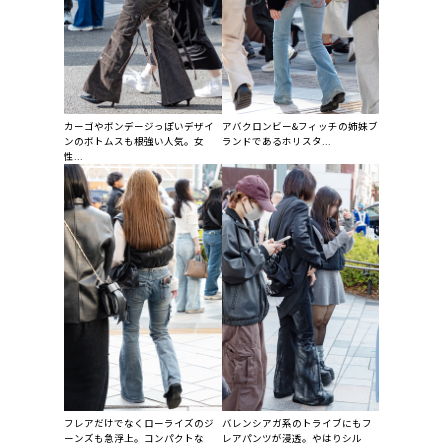
カーゴやボンデージっぽいデザイ
アバクロンビー&フィッチの姉妹ブ
ンのボトムスも根強い人気。女
ランドであるホリスタ...
性...
フレアだけでなくローライズのジ
バレンシアガ系のトライブにもフ
ーンズも急浮上。コンパクトな
レアパンツが浸透。やはりシル