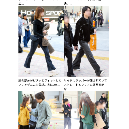
エ...
遇。...
腿の部分がピタッとフィットした
サイドにジッパーが施されていて
フレアデニムも登場。実は00s...
ストレートとフレアに調整可能
な...