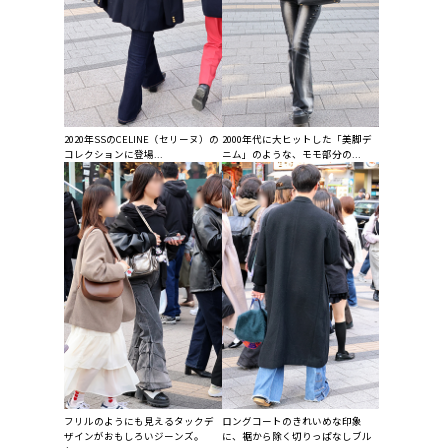
2020年SSのCELINE（セリーヌ）の
2000年代に大ヒットした「美脚デ
コレクションに登場...
ニム」のような、モモ部分の...
フリルのようにも見えるタックデ
ロングコートのきれいめな印象
ザインがおもしろいジーンズ。
に、裾から除く切りっぱなしブル