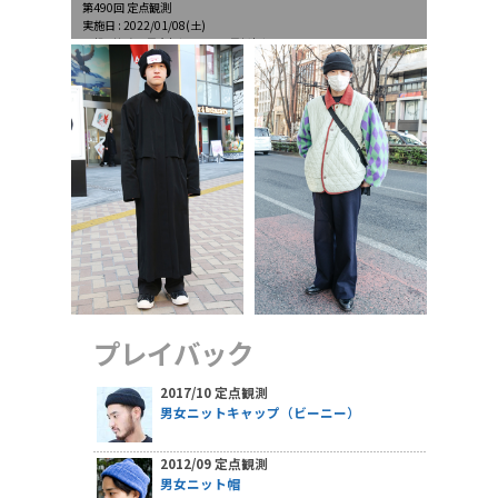
第490回 定点観測
実施日 : 2022/01/08(土)
天候 : 快晴、最高気温9.5℃、最低気温-0.2℃
プレイバック
2017/10 定点観測
男女ニットキャップ（ビーニー）
2012/09 定点観測
男女ニット帽