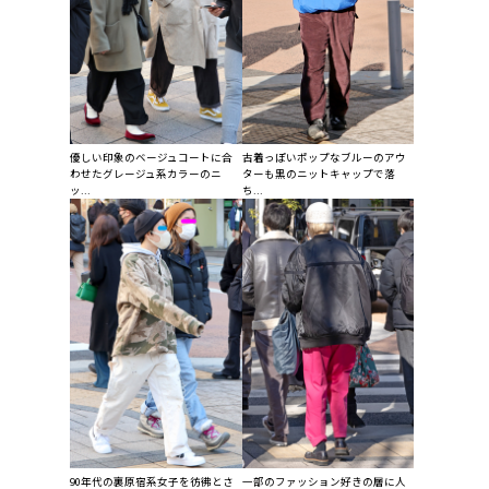
優しい印象のベージュコートに合
古着っぽいポップなブルーのアウ
わせたグレージュ系カラーのニ
ターも黒のニットキャップで落
ッ...
ち...
90年代の裏原宿系女子を彷彿とさ
一部のファッション好きの層に人