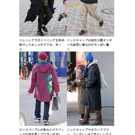
バレンシアガのミニバッグを斜め
ニットキャップは目元や眉ギリギ
掛けしたおしゃれママは、オー
リの目深に被るのが今っぽい着
ル...
こ...
ピンクパープルの色みとグラフィ
ニットキャップやダウンマフラ
ックが目を惹くアウターは201...
ー、フーディーなど冬らしいアイ