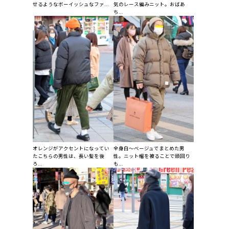
せるようなボーイッシュなファ...
気のレース編みニット。おばあ
ち...
オレンジがアクセントになってい
全身白〜ベージュでまとめた男
たこちらの男性は、長い髪を後
性。ニット帽を被ることで頭回り
ろ...
も...