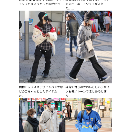
ャップのゆるっとした形が好き...
するビーニー／ワッチが人気
だ。...
柄物トップスやデザインパンツな
耳当て付きのかわいらしいデザイ
どのごちゃっとしたアイテム
ンもモノトーンでまとめると落
に、...
ち...