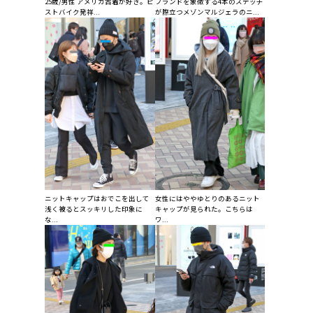
25歳/男性 アメリカ古着が好き。ピ
ブランドを象徴する4本のステッチ
ストバイク発祥...
が際立つメゾンマルジェラのニ...
ニットキャップはおでこを出して
女性にはややゆとりのあるニット
浅く被るとスッキリした印象に
キャップが見られた。こちらは
な...
ワ...