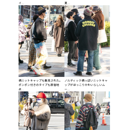
イ...
夏...
柄ニットキャップも散見された。
ノルディック柄っぽいニットキャ
ポンポン付きのタイプも原宿地
ップがほっこりかわいらしいム
点...
ー...