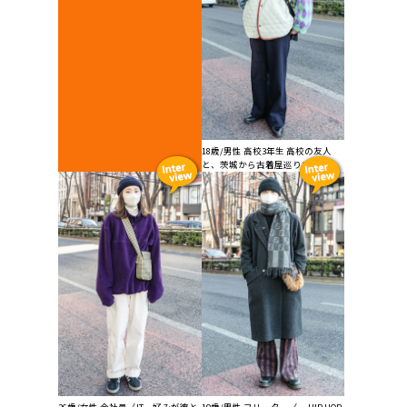
18歳/男性 高校3年生 高校の友人
と、茨城から古着屋巡りに来...
26歳/女性 会社員（IT... 好みが彼と
19歳/男性 フリーター（... HIP HOP