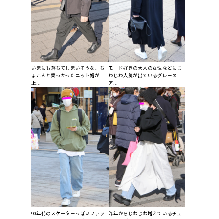
いまにも落ちてしまいそうな、ち
モード好きの大人の女性などにじ
ょこんと乗っかったニット帽が
わじわ人気が出ているグレーの
上...
ア...
90年代のスケーターっぽいファッ
昨年からじわじわ増えているチュ