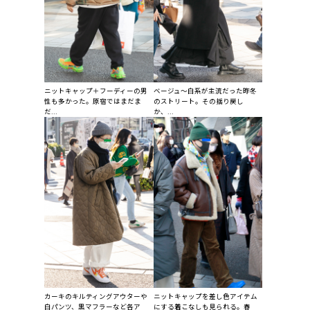
ニットキャップ＋フーディーの男
ベージュ～白系が主流だった昨冬
性も多かった。原宿ではまだま
のストリート。その揺り戻し
だ...
か、...
カーキのキルティングアウターや
ニットキャップを差し色アイテム
白パンツ、黒マフラーなど各ア
にする着こなしも見られる。春