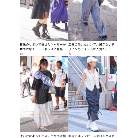
首元のリボンで寄せたギャザーが
工夫の効いたシンプル過ぎないデ
華やかなチュールドレスに金髪
ザインのアイテムが人気だ。こ
の...
ち...
使い方によってビスチェやつけ襟
新宿ではワンピースやロングスカ