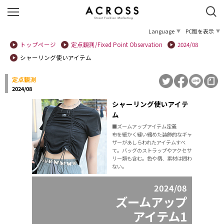
Language
PC版を表示
トップページ
定点観測/Fixed Point Observation
2024/08
シャーリング使いアイテム
定点観測
2024/08
シャーリング使いアイテ
ム
■ズームアップアイテム定義
布を細かく縫い縮めた装飾的なギャ
ザーがあしらわれたアイテムすべ
て。バッグのストラップやアクセサ
リー類も含む。色や柄、素材は問わ
ない。
2024/08
ズームアップ
アイテム1