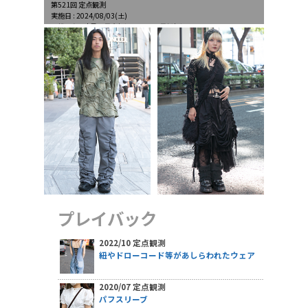
第521回 定点観測
実施日 : 2024/08/03(土)
天候 : 晴一時曇、最高気温34.6℃、最低気温26.0℃
プレイバック
2022/10 定点観測
紐やドローコード等があしらわれたウェア
2020/07 定点観測
パフスリーブ