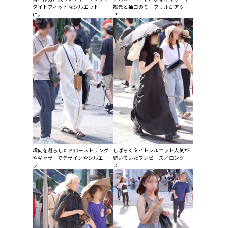
タイトフィットなシルエット
襟元と袖口のミニフリルがアク
に。...
セ...
趣向を凝らしたドローストリング
しばらくタイトシルエット人気が
やギャザーでデザインやシルエ
続いていたワンピース／ロング
ッ...
ス...