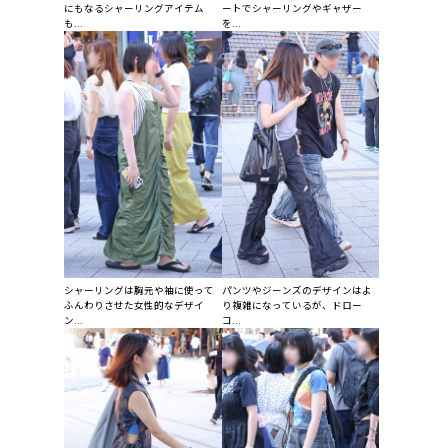
にもなるシャーリングアイテム
ートでシャーリングやギャザー
も...
を...
シャーリングは胸元や袖に使って
パンツやジーンズのデザインはよ
ふんわりさせた女性的なデザイ
り複雑になっているが、ドロー
ン...
コ...