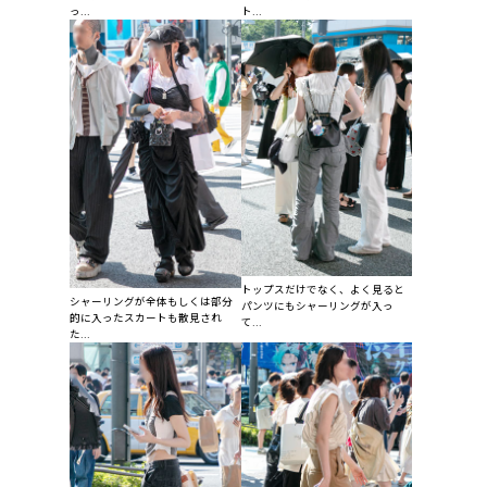
っ...
ト...
トップスだけでなく、よく見ると
シャーリングが全体もしくは部分
パンツにもシャーリングが入っ
的に入ったスカートも散見され
て...
た...