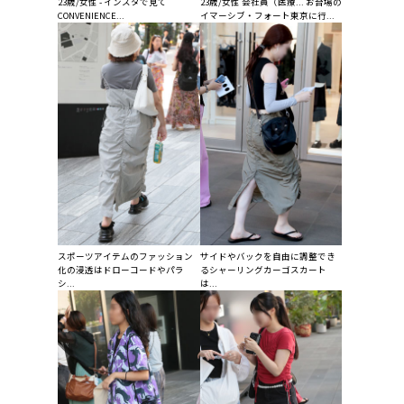
23歳/女性 - インスタで見て
23歳/女性 会社員（医療... お台場の
CONVENIENCE...
イマーシブ・フォート東京に行...
スポーツアイテムのファッション
サイドやバックを自由に調整でき
化の浸透はドローコードやパラ
るシャーリングカーゴスカート
シ...
は...