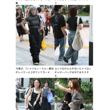
散...
ク...
今夏は、Tシャツもシースルー素材
ユニクロから火が付いたナイロン
がレイヤードされていてモード...
ギャザーバッグは今ではカスタ
ネ...