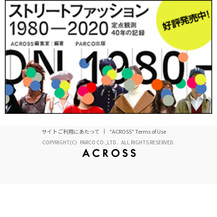
サイトご利用にあたって
"ACROSS" Terms of Use
COPYRIGHT(C）PARCO CO.,LTD．ALL RIGHTS RESERVED.