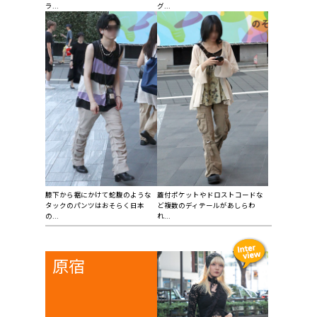
ラ...
グ...
膝下から裾にかけて蛇腹のような
蓋付ポケットやドロストコードな
タックのパンツはおそらく日本
ど複数のディテールがあしらわ
の...
れ...
原宿