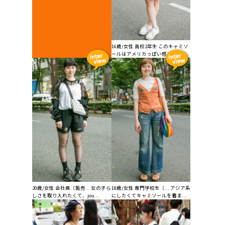
16歳/女性 高校2年生 このキャミソ
ールはアメリカっぽい感じ...
20歳/女性 会社員（販売... 女の子ら
18歳/女性 専門学校生（... アジア系
しさを取り入れたくて、jou...
にしたくてキャミソールを着ま...