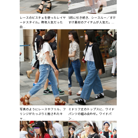
レースのビスチェを使ったレイヤ
5月に引き続き、シースルー／すけ
ードスタイル。昨年人気だった
すけ素材のアイテムが人気だ。...
白...
写真のようにレースやフリル、フ
ミドリフ丈のトップスに、ワイド
リンジがたっぷりと施されたキ
パンツの組み合わせ。ワイドパ
ャ...
ン...