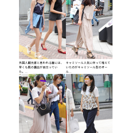
外国人観光客と思われる層には、
キャミソール人気に伴って増えて
早くも肌の露出が目立ってい
いたのがキャミソール型のオー
た。...
ル...