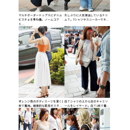
マルチボーダートップスにデニム
久しぶりに人気復活しているトリ
ビスチェを重ね着。ノームコア
ムＴ。Tシャツやスニーカーでキ...
と...
オレンジ色のボディスーツを潔く1
白Ｔシャツの上から白のキャミソ
枚で着用。健康的な肌見せスタ...
ールをレイヤード。白Ｔ1枚で着...