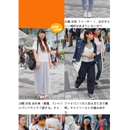
21歳/女性 フリーター（... 女の子ら
しい格好はあまりしないので、...
25歳/女性 会社員（看護... Tシャツ
ワイドパンツの人気はまだまだ継
にパンツだとラフ過ぎる。キャ...
続。キャミソールとの組み合せ
も...