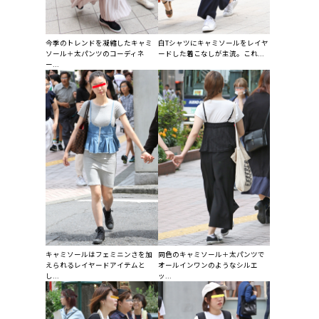
今季のトレンドを凝縮したキャミ
白Tシャツにキャミソールをレイヤ
ソール＋太パンツのコーディネ
ードした着こなしが主流。これ...
ー...
キャミソールはフェミニンさを加
同色のキャミソール＋太パンツで
えられるレイヤードアイテムと
オールインワンのようなシルエ
し...
ッ...