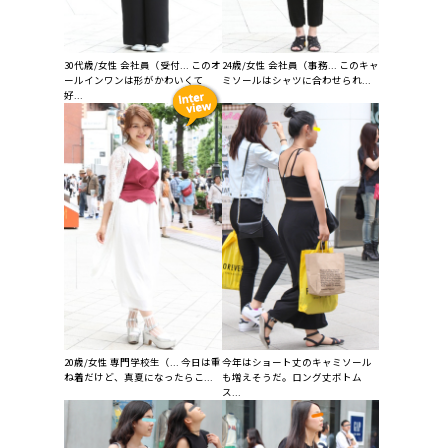
30代歳/女性 会社員（受付... このオ
24歳/女性 会社員（事務... このキャ
ールインワンは形がかわいくて
ミソールはシャツに合わせられ...
好...
20歳/女性 専門学校生（... 今日は重
今年はショート丈のキャミソール
ね着だけど、真夏になったらこ...
も増えそうだ。ロング丈ボトム
ス...