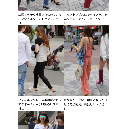
店頭でも多く提案され始めている
ニットトップスにキャミソール＋
オフショルダーのトップス。デ
ニットカーディガンでレイヤー
コ...
ド...
フェミニンなレース素材に混じっ
夏が来た！という印象となった今
てスポーティーな印象のリブ素
月の定点観測。肩出しやヘソ出
材...
し...