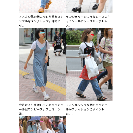
アメカジ風の着こなしが映えるシ
ランジェリーのようなレースのキ
ンプルなタンクトップ。昨年に
ャミソールにシースルーボトム
引...
ス...
今月に入り急増していたキャミソ
ノスタルジックな柄のキャミソー
ール型ワンピース。フェミニン
ルがファッションのポイント
過...
に。...