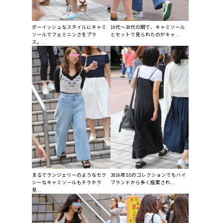
ボーイッシュなスタイルにキャミ
10代〜20代の間で、キャミソール
ソールでフェミニンさをプラ
とセットで見られたのがキャ...
ス。...
まるでランジェリーのようなセク
2016年SSのコレクションでもハイ
シーなキャミソールもチラホラ
ブランドから多く提案され...
見...