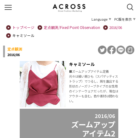
Language
PC版を表示
トップページ
定点観測/Fixed Point Observation
2016/06
キャミソール
定点観測
2016/06
キャミソール
■ズームアップアイテム定義
元々は細い肩ひも（スパゲッティス
トラップ）でつるし、肩を露出する
形状のノーズリーブタイプの女性用
のインナーウェアだったが、現在は
アウターも含む。色や素材は問わな
い。
2016/06
ズームアップ
アイテム2