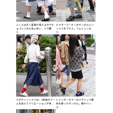
ふくらはぎ～足首が見えるガウチ
ドクターマーチンのサンダルにソ
ョパンツの人気に伴い、ナマ脚
ックスをプラス。フェミニンな
で...
ワ...
スポサンソックスは、2年目のブー
レインボーカラーのメタリック素
ムを迎えてバリエーションが多...
材を使ったサンダル。靴やバッ
グ...