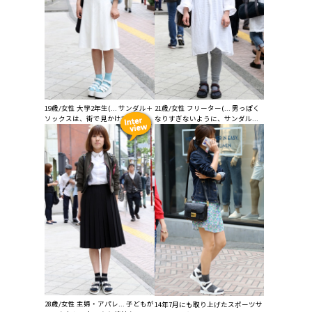
19歳/女性 大学2年生(... サンダル＋
21歳/女性 フリーター(... 男っぽく
ソックスは、街で見かけてか...
なりすぎないように、サンダル...
28歳/女性 主婦・アパレ... 子どもが
14年7月にも取り上げたスポーツサ