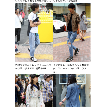
いてもおしゃれであり続けたい...
ンダルだが、15SSはスト...
色落ちデニム＋白ソックス＆スポ
インタビューにも答えてくれた彼
ーツサンダルで90s初頭のJリ...
女。スポーツサンダルは、ラメ
入...