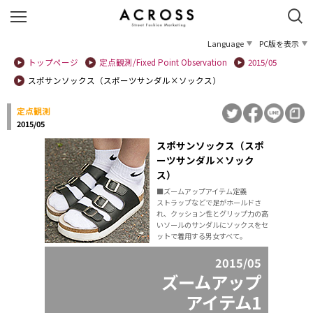
Language
PC版を表示
トップページ
定点観測/Fixed Point Observation
2015/05
スポサンソックス（スポーツサンダル×ソックス）
定点観測
2015/05
スポサンソックス（スポ
ーツサンダル×ソック
ス）
■ズームアップアイテム定義
ストラップなどで足がホールドさ
れ、クッション性とグリップ力の高
いソールのサンダルにソックスをセ
ットで着用する男女すべて。
2015/05
ズームアップ
アイテム1