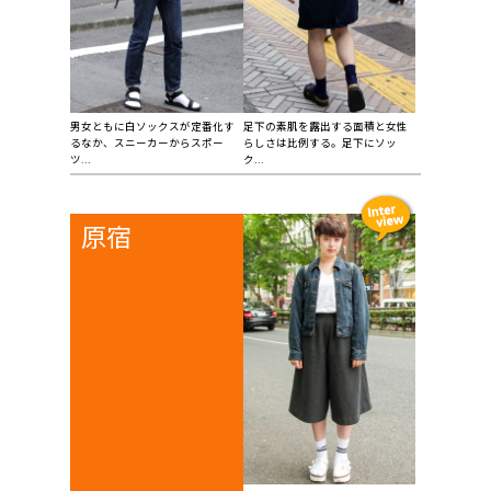
男女ともに白ソックスが定番化す
足下の素肌を露出する面積と女性
るなか、スニーカーからスポー
らしさは比例する。足下にソッ
ツ...
ク...
原宿