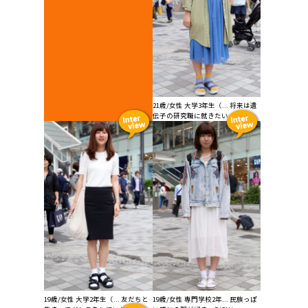
21歳/女性 大学3年生（... 将来は遺
伝子の研究職に就きたい。ソッ...
19歳/女性 大学2年生（... 友だちと
19歳/女性 専門学校2年... 民族っぽ