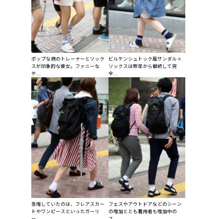
ポップな柄のトレーナーとソック
ビルケンシュトック風サンダル×
スが印象的な彼女。ファニーな
ソックスは昨年から継続して完
テ...
全...
急増していたのは、フレアスカー
フェスやアウトドアなどのシーン
トやワンピースといったガーリ
の増加ととも着用者も増加中の
ー...
ス...