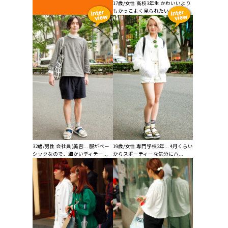
17歳/女性 高校3年生 かわいいより
もかっこよく見られたいか...
32歳/男性 会社員(美容... 服がベー
19歳/女性 専門学校2年... 4月くらい
シックなので、細かいディテー...
からスポーティーな気分にハ...