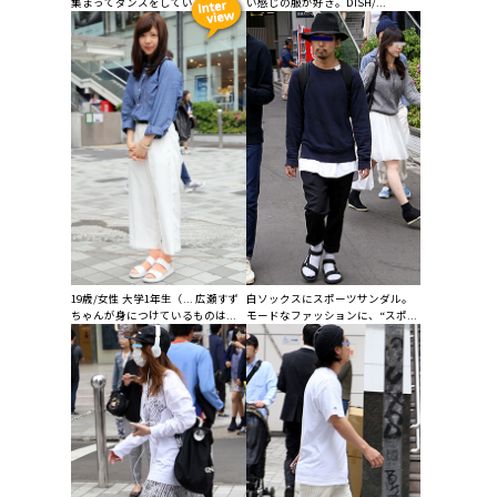
集まってダンスをしています。...
い感じの服が好き。DISH/...
19歳/女性 大学1年生（... 広瀬すず
白ソックスにスポーツサンダル。
ちゃんが身につけているものは...
モードなファッションに、“スポ...