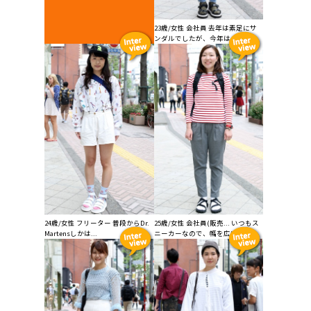
23歳/女性 会社員 去年は素足にサ
ンダルでしたが、今年は...
24歳/女性 フリーター 普段からDr.
25歳/女性 会社員(販売... いつもス
Martensしかは...
ニーカーなので、幅を広げたく...