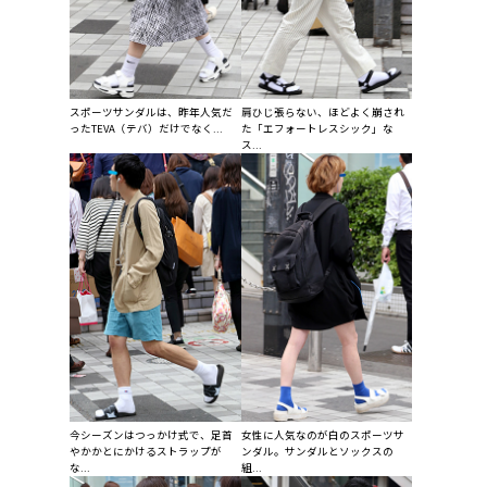
スポーツサンダルは、昨年人気だ
肩ひじ張らない、ほどよく崩され
ったTEVA（テバ）だけでなく...
た「エフォートレスシック」な
ス...
今シーズンはつっかけ式で、足首
女性に人気なのが白のスポーツサ
やかかとにかけるストラップが
ンダル。サンダルとソックスの
な...
組...