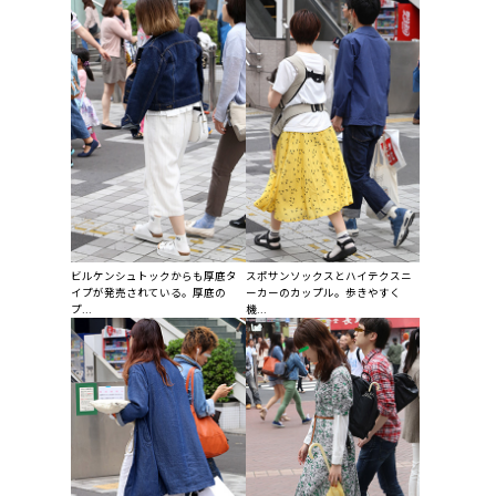
ビルケンシュトックからも厚底タ
スポサンソックスとハイテクスニ
イプが発売されている。厚底の
ーカーのカップル。歩きやすく
プ...
機...