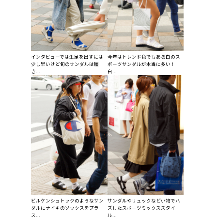
インタビューでは生足を出すには
今年はトレンド色でもある白のス
少し早いけど旬のサンダルは履
ポーツサンダルが本当に多い！
き...
白...
ビルケンシュトックのようなサン
サンダルやリュックなど小物でハ
ダルにナイキのソックスをプラ
ズしたスポーツミックススタイ
ス...
ル...