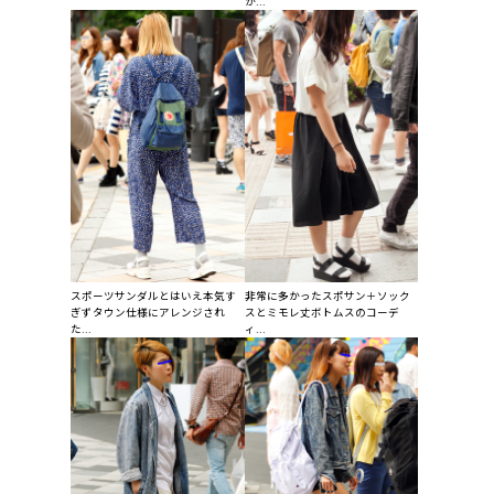
か...
スポーツサンダルとはいえ本気す
非常に多かったスポサン＋ソック
ぎずタウン仕様にアレンジされ
スとミモレ丈ボトムスのコーデ
た...
ィ...