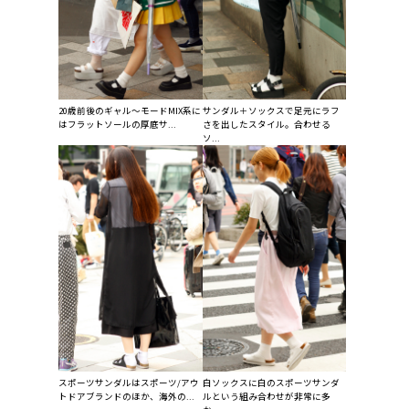
20歳前後のギャル～モードMIX系に
サンダル＋ソックスで足元にラフ
はフラットソールの厚底サ...
さを出したスタイル。合わせる
ソ...
スポーツサンダルはスポーツ/アウ
白ソックスに白のスポーツサンダ
トドアブランドのほか、海外の...
ルという組み合わせが非常に多