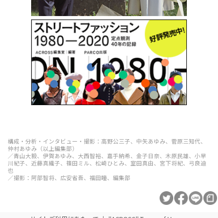
構成・分析・インタビュー・撮影：高野公三子、中矢あゆみ、菅原三知代、
仲村あゆみ（以上編集部）
／青山大毅、伊賀あゆみ、大西智裕、嘉手納希、金子日奈、木原民雄、小早
川紀子、近藤真織子、篠田ミル、松崎ひとみ、室田真由、宮下将紀、弓良迪
也
／撮影：阿部智将、広安省吾、福田瞳、編集部