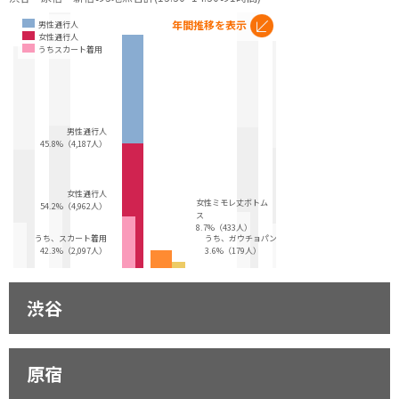
年間推移を表示
男性通行人
女性通行人
うちスカート着用
男性通行人
45.8%（4,187人）
女性通行人
女性ミモレ丈ボトム
54.2%（4,962人）
ス
8.7%（433人）
うち、スカート着用
うち、ガウチョパンツ
42.3%（2,097人）
3.6%（179人）
渋谷
原宿