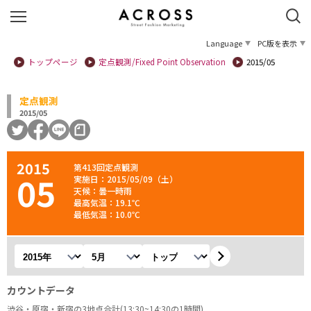
Language
PC版を表示
トップページ
定点観測/Fixed Point Observation
2015/05
定点観測
2015/05
2015
第413回定点観測
05
実施日：2015/05/09（土）
天候：曇一時雨
最高気温：19.1℃
最低気温：10.0℃
年を選択
月を選択
観測地を選択
カウントデータ
渋谷・原宿・新宿の3地点合計(13:30~14:30の1時間)