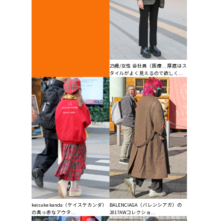
25歳/女性 会社員（医療... 厚底はス
タイルがよく見えるので欲しく...
keisuke kanda（ケイスケカンダ）
BALENCIAGA（バレンシアガ）の
の真っ赤なアウタ...
2017AWコレクショ...