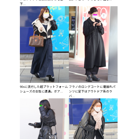
下...
90sに流行した超プラットフォーム
フラノのロングコートに裾揺れパ
シューズの女性に遭遇。ボア...
ンツに足下はアウトドア系のラ
バ...