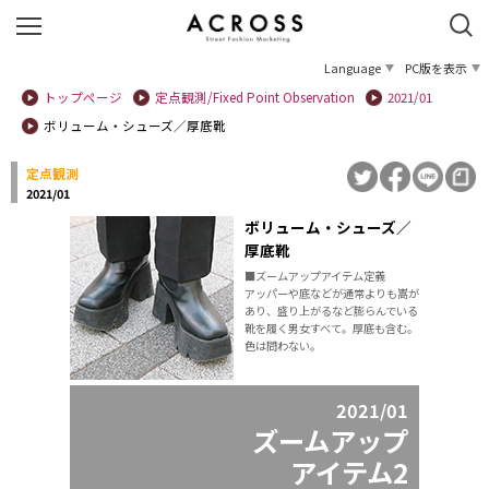
Language
PC版を表示
トップページ
定点観測/Fixed Point Observation
2021/01
ボリューム・シューズ／厚底靴
定点観測
2021/01
ボリューム・シューズ／
厚底靴
■ズームアップアイテム定義
アッパーや底などが通常よりも嵩が
あり、盛り上がるなど膨らんでいる
靴を履く男女すべて。厚底も含む。
色は問わない。
2021/01
ズームアップ
アイテム2