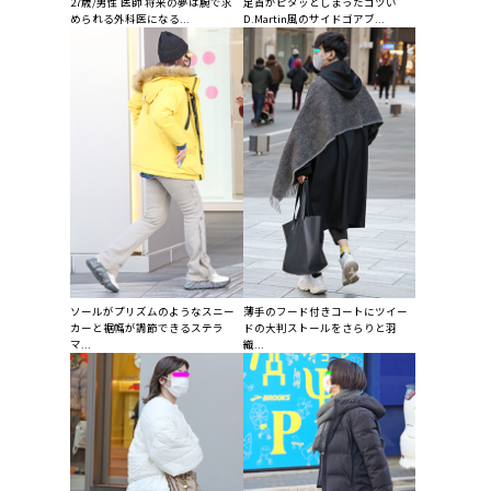
27歳/男性 医師 将来の夢は腕で求
足首がピタッとしまったゴツい
められる外科医になる...
D.Martin風のサイドゴアブ...
ソールがプリズムのようなスニー
薄手のフード付きコートにツイー
カーと裾幅が調節できるステラ
ドの大判ストールをさらりと羽
マ...
織...