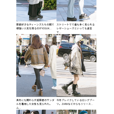
厚底好きなティーンズたちの間で
ストリートでで最も多く見られる
根強い人気を誇るのがYOSUK...
レザーシューズといっても過言
で...
真冬にも関わらず超厚底のサンダ
今冬ブレイクしているロングブー
ルを着用した女性も見られた。
ツ。ZARAなどからもリリース...
ム...