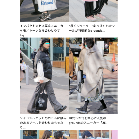
インパクトのある厚底スニーカー
“履くジュエリー”名づけられたソ
もモノトーンなら合わせやす
ールが特徴的なgrounds...
い。...
ワイドシルエットのボトムに厚み
10代〜20代を中心に人気の
のあるソールを合わせたもった
groundsのスニーカー「JE...
り...