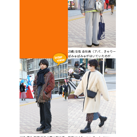
25歳/女性 会社員（アパ... きゃりー
ぱみゅぱみゅがはいていたのが...