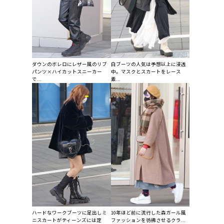
ダウンのボレロにレザー風のリブ
白ブーツの人気は予想以上に浸透
パンツ×ハイカットスニーカー
中。マスクとスカートをレース
で...
素...
ハードなワークブーツに足出しミ
10年ほど前に流行した森ガール風
ニスカートがティーンズには定
ファッションを彷彿させるクラ...