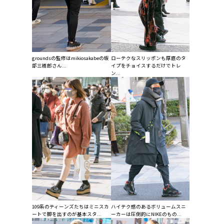
groundsの監修はmikiosakabeの坂
ローテクなスリッポンも厚底のタ
部三樹郎さん...
イプをチョイスするだけでトレ
ン...
109系のティーンズたちはミニスカ
ハイテク感のあるボリュームスニ
ートで脚を出すのが基本スタ...
ーカーは圧倒的にNIKEのもの...