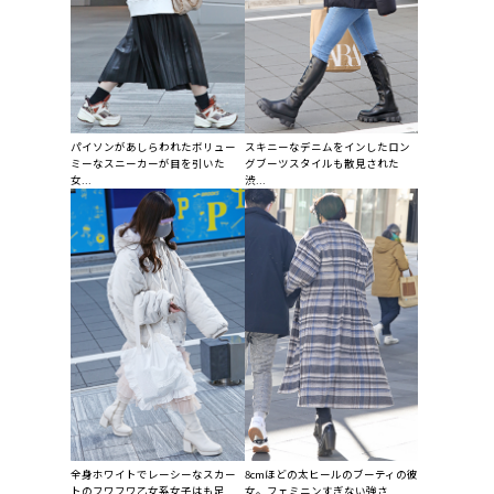
パイソンがあしらわれたボリュー
スキニーなデニムをインしたロン
ミーなスニーカーが目を引いた
グブーツスタイルも散見された
女...
渋...
全身ホワイトでレーシーなスカー
8cmほどの太ヒールのブーティの彼
トのフワフワ乙女系女子はも足
女。フェミニンすぎない強さ...