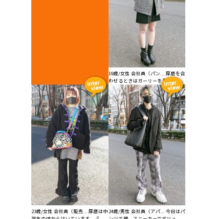
19歳/女性 会社員（パン... 厚底を合
わせるときはガーリーを意識し...
24歳/男性 会社員（アパ... 今日はパ
23歳/女性 会社員（販売... 厚底は中
ンツで柄、スニーカーでボリュ...
学生の頃からはいています。『...