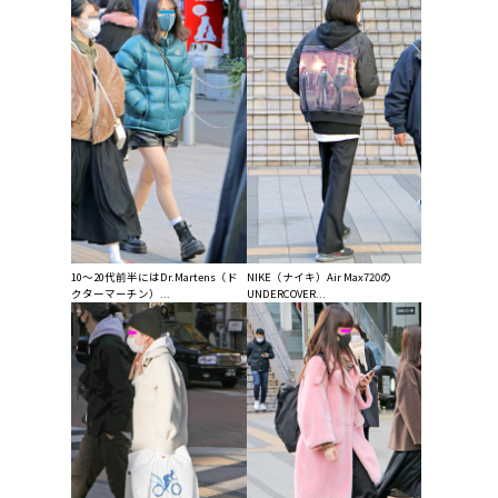
10〜20代前半にはDr.Martens（ド
NIKE（ナイキ）Air Max720の
クターマーチン）...
UNDERCOVER...