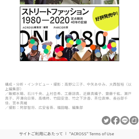
構成・分析・インタビュー・撮影：高野公三子、中矢あゆみ、大西智裕（以
上編集部）
／飯郷水萌、石川千央、上村杏希、工藤諒真、近藤真織子、齋藤千紘、瀬戸
真子、芹澤向日葵、高橋柊、竹田安澄、竹之下涼香、茶位直輝、長谷部千
佳、宮本真緒
／撮影：阿部智将、広安省吾、福田瞳、編集部
サイトご利用にあたって
"ACROSS" Terms of Use