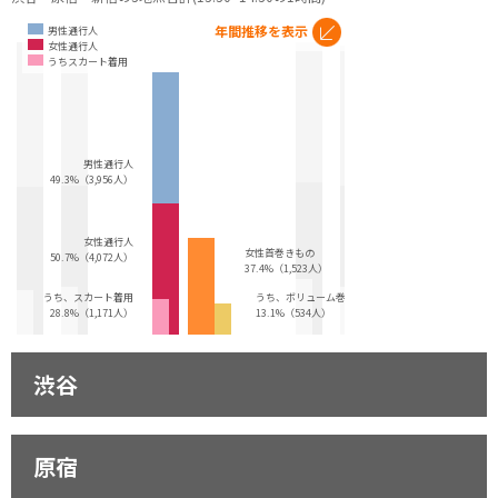
年間推移を表示
男性通行人
女性通行人
うちスカート着用
男性通行人
49.3%（3,956人）
女性通行人
女性首巻きもの
50.7%（4,072人）
37.4%（1,523人）
うち、スカート着用
うち、ボリューム巻き
28.8%（1,171人）
13.1%（534人）
渋谷
原宿