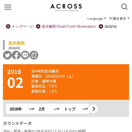
Language
PC版を表示
トップページ
定点観測/Fixed Point Observation
2018/02
定点観測
2018/02
2018
第446回定点観測
02
実施日：2018/02/03（土）
天候：曇時々晴
最高気温：7.8℃
最低気温：1.6℃
年を選択
月を選択
観測地を選択
カウントデータ
渋谷・原宿・新宿の3地点合計(13:30~14:30の1時間)