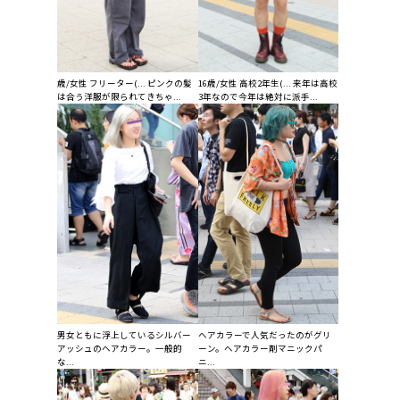
歳/女性 フリーター(... ピンクの髪
16歳/女性 高校2年生(... 来年は高校
は合う洋服が限られてきちゃ...
3年なので今年は絶対に派手...
男女ともに浮上しているシルバー
ヘアカラーで人気だったのがグリ
アッシュのヘアカラー。一般的
ーン。ヘアカラー剤マニックパ
な...
ニ...