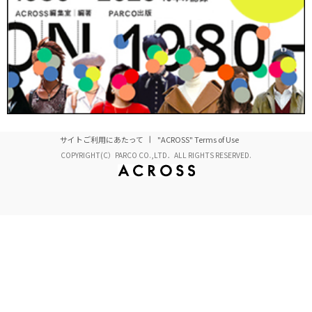
サイトご利用にあたって
"ACROSS" Terms of Use
COPYRIGHT(C）PARCO CO.,LTD．ALL RIGHTS RESERVED.