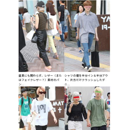
盛夏にも関わらず、レザー（また
シャツの裾を半分イン＆半分アウ
はフェイクレザー？）素材のパ
ト、片方だけクラッシュしたデ
ン...
ニ...