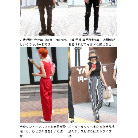
21歳/男性 会社員（保育... NillNico
18歳/男性 専門学校1年... 透明感が
というラッパー名で活...
あるけれどワイルドな感じを出...
全身ワントーンルックも赤系が登
ボーダールックも多かった渋谷地
場！と、ひときわ目を引いた彼
点だが、久しぶりにストライプ
女...
柄...