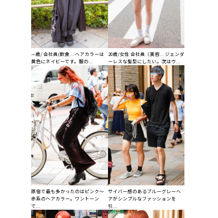
—歳/ 会社員(飲食... ヘアカラーは
20歳/女性 会社員（美容... ジェンダ
黄色にネイビーです。服の...
ーレスな髪型にしたい。次はウ...
原宿で最も多かったのはピンク～
サイバー感のあるブルーグレーヘ
赤系のヘアカラー。ワントーン
アがシンプルなファッションを
で...
引...