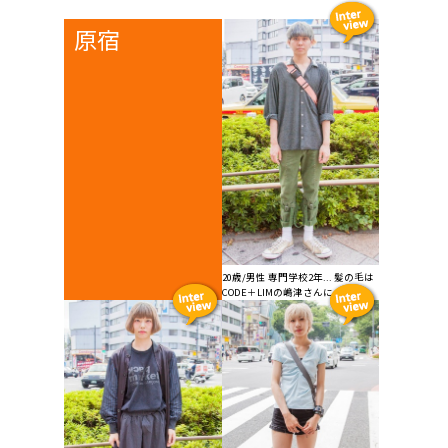
原宿
20歳/男性 専門学校2年... 髪の毛は
CODE＋LIMの嶋津さんに...