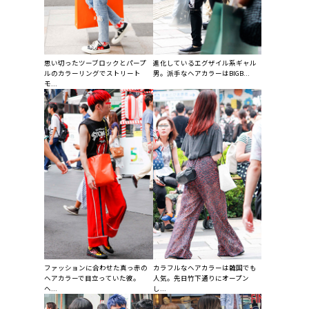
思い切ったツーブロックとパープ
進化しているエグザイル系ギャル
ルのカラーリングでストリート
男。派手なヘアカラーはBIGB...
モ...
ファッションに合わせた真っ赤の
カラフルなヘアカラーは韓国でも
ヘアカラーで目立っていた彼。
人気。先日竹下通りにオープン
ヘ...
し...