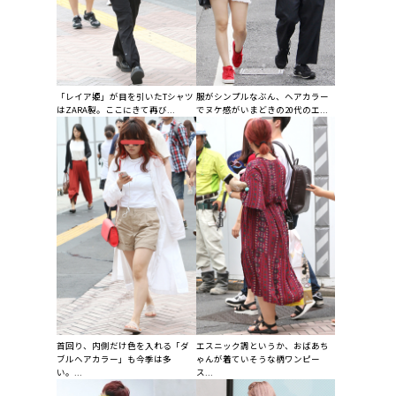
「レイア姫」が目を引いたTシャツ
服がシンプルなぶん、ヘアカラー
はZARA製。ここにきて再び...
でヌケ感がいまどきの20代のエ...
首回り、内側だけ色を入れる「ダ
エスニック調というか、おばあち
ブルヘアカラー」も今季は多
ゃんが着ていそうな柄ワンピー
い。...
ス...