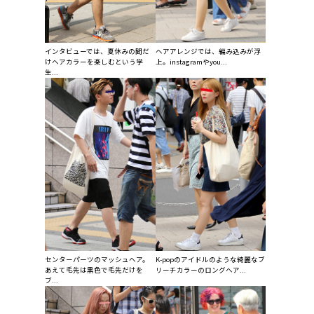
インタビューでは、夏休みの間だ
ヘアアレンジでは、編み込みが浮
けヘアカラーを楽しむという学
上。instagramやyou...
生...
センターパーツのマッシュヘア。
K-popのアイドルのような綺麗なブ
あえて毛先は黒色で毛先だけを
リーチカラーのロングヘア...
ブ...