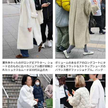
案外多かったのがロング丈アウター。ショ
ボリュームのあるボアのロングコートにタ
ート丈のものに比べカジュアル感が抑制さ
イツ足＆フラットなストラップシューズの
れたリュクスなムードは30代以上の大人
バランス感がファッショナブル。バッグの
層からも支持されている。
ストラップを肩にかけきらない「肘持ち」
スタイルが増えそう。