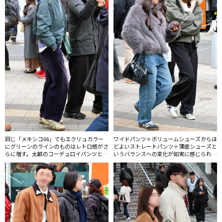
同じ「メキシコ66」でもエクリュカラー
ワイドパンツ＋ボリュームシューズからほ
にグリーンのラインのものはレトロ感がさ
どよいストレートパンツ＋薄底シューズと
らに増す。太畝のコーデュロイパンツと合
いうバランスへの変化が如実に感じられ
わせたクラシカルなムードが今年らしい。
る。アウターはコンパクトなサイジングが
マストレンド。