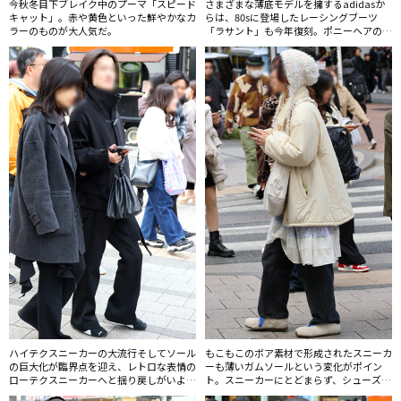
今秋冬目下ブレイク中のプーマ「スピード
さまざまな薄底モデルを擁するadidasか
キャット」。赤や黄色といった鮮やかなカ
らは、80sに登場したレーシングブーツ
ラーのものが大人気だ。
「ラサント」も今年復刻。ポニーヘアのア
ッパーがインパクト抜群。
ハイテクスニーカーの大流行そしてソール
もこもこのボア素材で形成されたスニーカ
の巨大化が臨界点を迎え、レトロな表情の
ーも薄いガムソールという変化がポイン
ローテクスニーカーへと揺り戻しがいよい
ト。スニーカーにとどまらず、シューズ類
よ始まっている。薄型を意味する「ロープ
全体のボリュームは来年にかけて徐々にダ