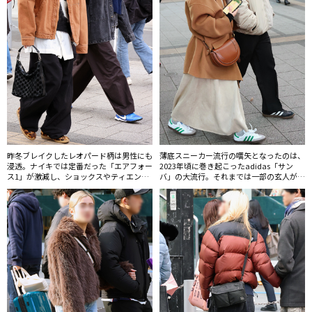
昨冬ブレイクしたレオパード柄は男性にも
薄底スニーカー流行の嚆矢となったのは、
浸透。ナイキでは定番だった「エアフォー
2023年頃に巻き起こったadidas「サン
ス1」が激減し、ショックスやティエンポ
バ」の大流行。それまでは一部の玄人が愛
といったシュッとしたノーズのモデルが台
好するようなモデルだったが、K-POPアイ
頭している。
コンたちの影響もあって男女問わずマス化
した。