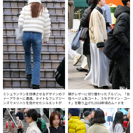
ミシュランマンを彷彿させるデザインのフ
襟がレザーに切り替わったブルゾン。「女
ァーアウターに遭遇。タイトなフレアジー
性ベージュ系コート、うちデザイン・コー
ンズでメリハリを効かせたシルエットが夏
ト」を取り上げた2018年頃のムードを思
以降本格的に増加している。
い出すようなデザインコートだが、スウェ
ットのワイドパンツを合わせる着こなしの
バランスが全く異なる。