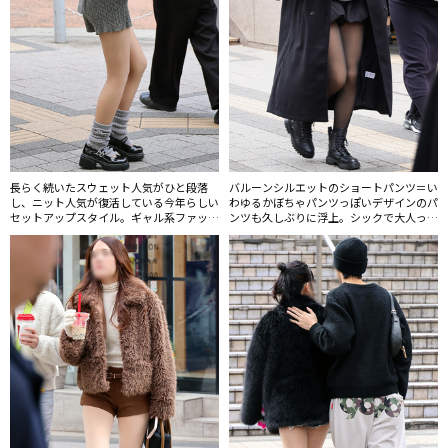
長らく続いたスウェット人気がひと段落
バルーンシルエットのショートパンツ＝い
し、ニット人気が復活している今年らしい
わゆるかぼちゃパンツっぽいデザインのパ
セットアップスタイル。ギャル系ファッシ
ンツも久しぶりに浮上。シックで大人っぽ
ョンを好む層にもグレーのワントーンコー
いモノトーンコーディネートはさらに増え
ディネート等ミニマルな着こなしが浸透。
そう。