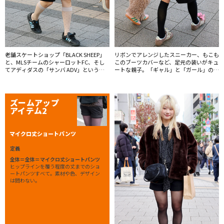
老舗スケートショップ「BLACK SHEEP」
リボンでアレンジしたスニーカー、もこも
と、MLSチームのシャーロットFC、そし
このブーツカバーなど、足元の装いがキュ
てアディダスの「サンバ ADV」というト
ートな親子。「ギャル」と「ガール」の復
リプルコラボ。長めのマフラーをルーズに
活がわかりやすく垣間見える。
巻くスタイルがファッションコンシャスな
層にじわじわ浸透中。
ズームアップ
アイテム2
マイクロ丈ショートパンツ
定義
全体＝全体＝マイクロ丈ショートパンツ
ヒップラインを覆う程度の丈までのショ
ートパンツすべて。素材や色、デザイン
は問わない。