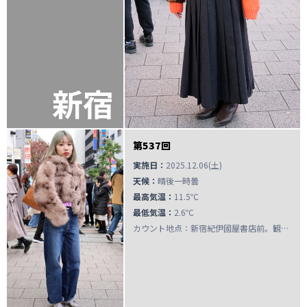
新宿
第537回
実施日：
2025.12.06(土)
天候：
晴後一時曇
最高気温：
11.5℃
最低気温：
2.6℃
カウント地点：新宿紀伊國屋書店前。観察・インタビューは新宿駅東南口広場。