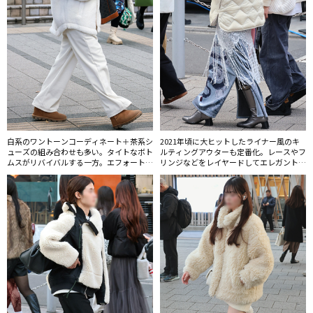
白系のワントーンコーディネート＋茶系シ
2021年頃に大ヒットしたライナー風のキ
ューズの組み合わせも多い。タイトなボト
ルティングアウターも定番化。レースやフ
ムスがリバイバルする一方。エフォートレ
リンジなどをレイヤードしてエレガントに
スなスウェットパンツの人気もしばらくは
見せる着こなしが新鮮。
継続しそう。