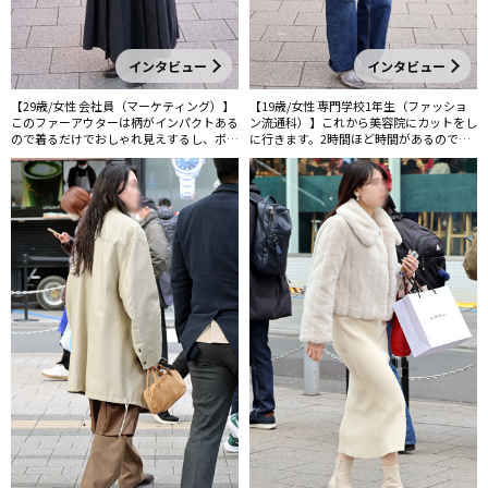
インタビュー
インタビュー
【29歳/女性 会社員（マーケティング）】
【19歳/女性 専門学校1年生（ファッショ
このファーアウターは柄がインパクトある
ン流通科）】これから美容院にカットをし
ので着るだけでおしゃれ見えするし、ボリ
に行きます。2時間ほど時間があるので新
ュームがありながらもショート丈でバラン
宿で買いものをします。
スがよくてどんなボトムスとも合わせやす
いのがお気に入り。