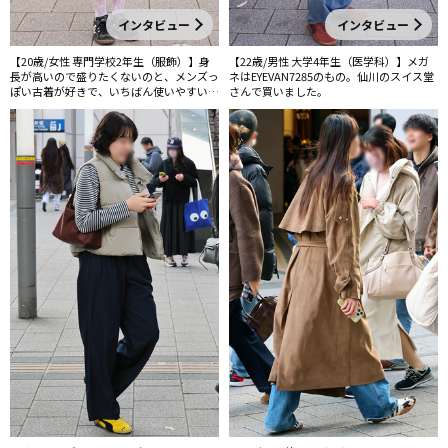
インタビュー
インタビュー
【20歳/女性 専門学校2年生（服飾）】身
【22歳/男性 大学4年生（医学科）】メガ
長が高いので盛りたくないのと、メンズっ
ネはEYEVAN7285のもの。仙川のスイス堂
ぽい古着が好きで、いちばん使いやすいソ
さんで買いました。
ールの低いスニーカーを選びがちです。