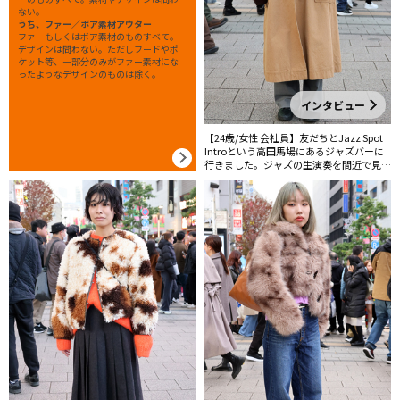
ない。
うち、ファー／ボア素材アウター
ファーもしくはボア素材のものすべて。
デザインは問わない。ただしフードやポ
ケット等、一部分のみがファー素材にな
ったようなデザインのものは除く。
インタビュー
【24歳/女性 会社員】友だちとJazz Spot
Introという高田馬場にあるジャズバーに
行きました。ジャズの生演奏を間近で見れ
て、素敵な時間を過ごせました。