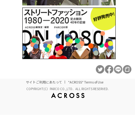
サイトご利用にあたって
"ACROSS" Terms of Use
COPYRIGHT(C）PARCO CO.,LTD．ALL RIGHTS RESERVED.