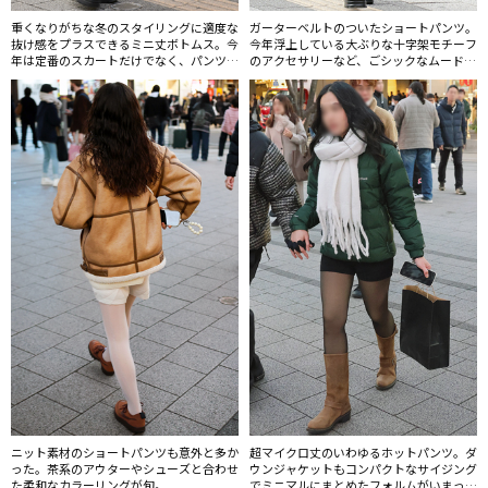
重くなりがちな冬のスタイリングに適度な
ガーターベルトのついたショートパンツ。
抜け感をプラスできるミニ丈ボトムス。今
今年浮上している大ぶりな十字架モチーフ
年は定番のスカートだけでなく、パンツが
のアクセサリーなど、ごシックなムードが
急浮上している。
いまっぽい。
ニット素材のショートパンツも意外と多か
超マイクロ丈のいわゆるホットパンツ。ダ
った。茶系のアウターやシューズと合わせ
ウンジャケットもコンパクトなサイジング
た柔和なカラーリングが旬。
でミニマルにまとめたフォルムがいまっぽ