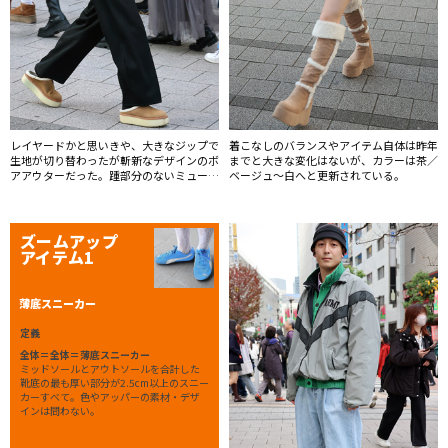
レイヤードかと思いきや、大きなジップで
着こなしのバランスやアイテム自体は昨年
生地が切り替わったが斬新なデザインのボ
までと大きな変化はないが、カラーは茶／
アアウターだった。踵部分のないミュール
ベージュ〜白へと更新されている。
風のシューズも再浮上している。
ズームアップ
アイテム1
薄底スニーカー
定義
全体＝全体＝薄底スニーカー
ミッドソールとアウトソールを合計した
靴底の最も厚い部分が2.5cm以上のスニー
カーすべて。色やアッパーの素材・デザ
インは問わない。