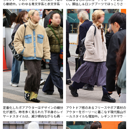
ら継続中。いわゆる青文字系と赤文字系の
い。脚出し＆ロングブーツでほっこりさせ
境界はすっかり融解し、コンサバ・ガーリ
ないのがポイント。
ーとでもいうべきスタイルがマス化してい
る。
定番化したボアアウターはデザインの細分
アウトドア感のあるフリースやボア素材の
化が進行。昨冬多く見られた下半身のレイ
アウターをガーリーに着こなす現代版山ガ
ヤードスタイルは、減少傾向ながらも再浮
ールスタイルも増加中。レギンスやマウン
上。
テンブーツが人気だった当時とは異なる下
半身の着こなしに更新感が表れている。