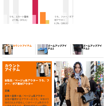
うち、スカート着用
うち、ファー／ボア素
27.5%（473人）
材アウター
6.2%（106人）
カウントアイテム
ズームアップアイ
ズームアップアイ
テム1
テム2
カウント
アイテム
女性白／ベージュ系アウター うち、フ
ァー／ボア素材アウター
定義
全体＝全体＝白／ベージュ系アウター
女性が着用するアウターのうち、全体が3
分の2以上が白もしくはベージュ系のカラ
ーのものすべて。素材やデザインは問わ