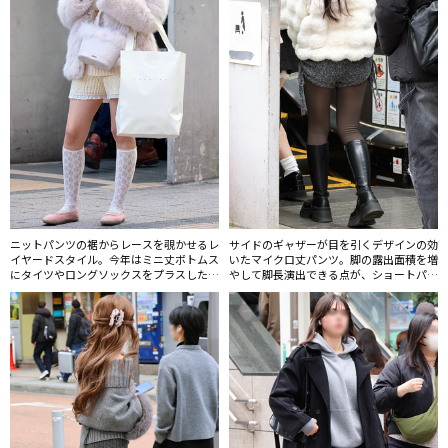
ニットパンツの裾からレースを覗かせるレ
サイドのギャザーが目を引くデザインの効
イヤードスタイル。今年はミニ丈ボトムス
いたマイクロ丈パンツ。脚の露出面積を増
にタイツやロングソックスをプラスした着
やして脚長演出できる点が、ショートパン
こなしがブレイクしている。
ツ人気の要因にあるのかもしれない。