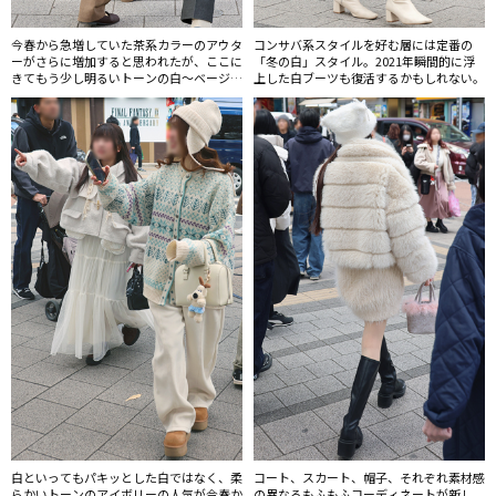
今春から急増していた茶系カラーのアウタ
コンサバ系スタイルを好む層には定番の
ーがさらに増加すると思われたが、ここに
「冬の白」スタイル。2021年瞬間的に浮
きてもう少し明るいトーンの白〜ベージュ
上した白ブーツも復活するかもしれない。
系カラーが復活。ボトムスやバッグで茶系
を取り入れた、今年のトレンドを象徴する
ような着こなし。
白といってもパキッとした白ではなく、柔
コート、スカート、帽子、それぞれ素材感
らかいトーンのアイボリーの人気が今春か
の異なるもふもふコーディネートが新し