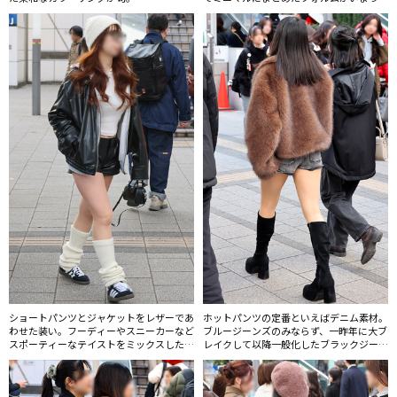
い。
ショートパンツとジャケットをレザーであ
ホットパンツの定番といえばデニム素材。
わせた装い。フーディーやスニーカーなど
ブルージーンズのみならず、一昨年に大ブ
スポーティーなテイストをミックスしたヘ
レイクして以降一般化したブラックジーン
ルスゴス風のスタイルもルーズソックスと
ズのものも人気。
いうのが現代流。