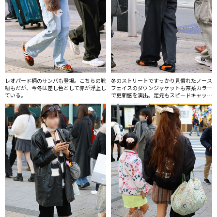
レオパード柄のサンバも登場。こちらの靴
冬のストリートですっかり見慣れたノース
紐もだが、今冬は差し色として赤が浮上し
フェイスのダウンジャケットも茶系カラー
ている。
で更新感を演出。足元もスピードキャット
に履き替えてフレッシュに。