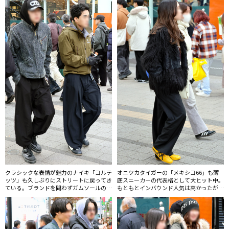
ロファイル」なる名称もメディアでは散見
ウンしていきそう。
されるように。
クラシックな表情が魅力のナイキ「コルテ
オニツカタイガーの「メキシコ66」も薄
ッツ」も久しぶりにストリートに戻ってき
底スニーカーの代表格として大ヒット中。
ている。ブランドを問わずガムソールのス
もともとインバウンド人気は高かったが、
ニーカーが急増中だ。
日本のZ世代からの支持も急拡大してい
る。