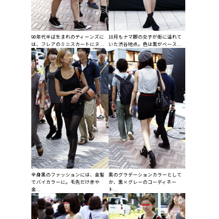
90年代半ば生まれのティーンズに
10月もナマ脚の女子が街に溢れて
は、フレアのミニスカートにヌ...
いた渋谷地点。色は黒がベース...
全身黒のファッションには、金髪
黒のグラデーションカラーとして
でバイカラーに。毛先だけ赤や
か、黒×グレーのコーディネー
金...
ト...