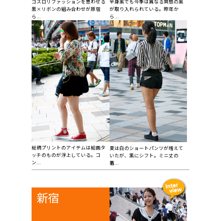
ゴスロリファッションを思わせる
全身黒でも今季は異なる質感の黒
黒×リボンの組み合わせが原宿
が取り入れられている。昨年か
ら...
ら...
総柄プリントのアイテムは絵画タ
夏は白のショートパンツが増えて
ッチのものが浮上している。コ
いたが、黒にシフト。ミニ丈の
ン...
着...
新宿