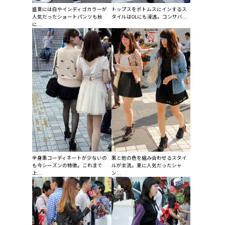
盛夏には白やインディゴカラーが
トップスをボトムスにインするス
人気だったショートパンツも秋
タイルはOLにも浸透。コンサバ...
に...
全身黒コーディネートが少ないの
黒と他の色を組み合わせるスタイ
も今シーズンの特徴。これまで
ルが主流。夏に人気だったシャ
上...
ン...