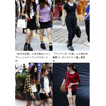
「女子大生系」には今秋はシャン
「アジアンモード系」に人気の全
ブレーシャツ＋フレアスカート
身黒コーディネイト＋差し色赤
の...
の...