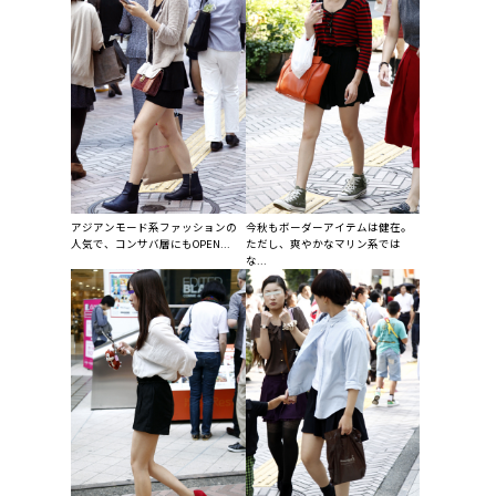
アジアンモード系ファッションの
今秋もボーダーアイテムは健在。
人気で、コンサバ層にもOPEN...
ただし、爽やかなマリン系では
な...