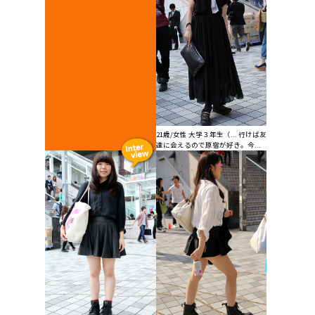
21歳/女性 大学３年生（... 行けば友
達に会えるので原宿が好き。今...