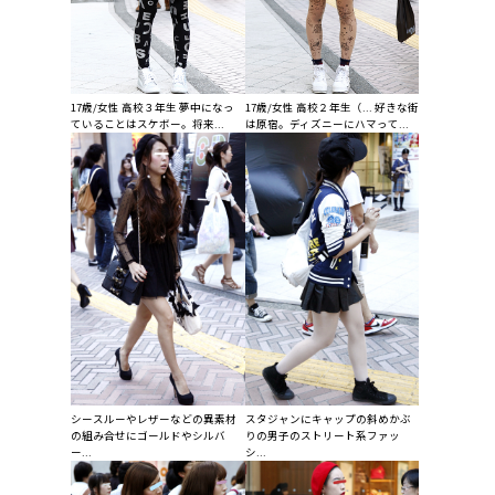
17歳/女性 高校３年生 夢中になっ
17歳/女性 高校２年生（... 好きな街
ていることはスケボー。将来...
は原宿。ディズニーにハマって...
シースルーやレザーなどの異素材
スタジャンにキャップの斜めかぶ
の組み合せにゴールドやシルバ
りの男子のストリート系ファッ
ー...
シ...