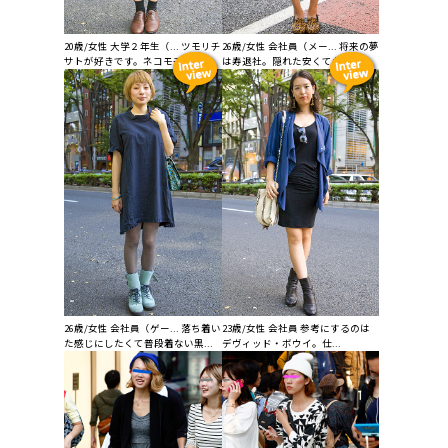
20歳/女性 大学２年生（... ツモリチ
26歳/女性 会社員（メー... 将来の夢
サトが好きです。ネコモチーフ...
は寿退社。隠れた安くておいし...
26歳/女性 会社員（ゲー... 落ち着い
23歳/女性 会社員 参考にするのは
た感じにしたくて普段着ない黒...
デヴィッド・ボウイ。仕...