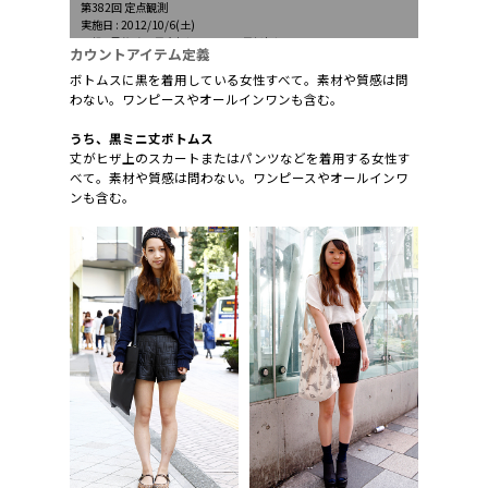
第382回 定点観測
実施日 : 2012/10/6(土)
天候 : 曇後晴、最高気温27.9℃、最低気温20.7℃
カウントアイテム定義
ボトムスに黒を着用している女性すべて。素材や質感は問
わない。ワンピースやオールインワンも含む。
うち、黒ミニ丈ボトムス
丈がヒザ上のスカートまたはパンツなどを着用する女性す
べて。素材や質感は問わない。ワンピースやオールインワ
ンも含む。