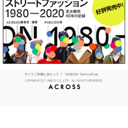
サイトご利用にあたって
"ACROSS" Terms of Use
COPYRIGHT(C）PARCO CO.,LTD．ALL RIGHTS RESERVED.