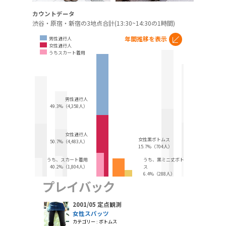
カウントデータ
渋谷・原宿・新宿の3地点合計(13:30~14:30の1時間)
年間推移を表示
男性通行人
女性通行人
うちスカート着用
男性通行人
49.3%（4,358人）
女性通行人
女性黒ボトムス
50.7%（4,483人）
15.7%（704人）
うち、スカート着用
うち、黒ミニ丈ボトム
40.2%（1,804人）
ス
6.4%（288人）
プレイバック
2001/05 定点観測
女性スパッツ
カテゴリー : ボトムス