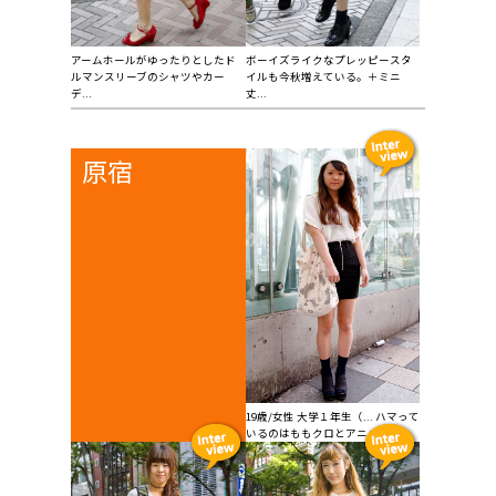
アームホールがゆったりとしたド
ボーイズライクなプレッピースタ
ルマンスリーブのシャツやカー
イルも今秋増えている。＋ミニ
デ...
丈...
原宿
19歳/女性 大学１年生（... ハマって
いるのはももクロとアニメ。プ...