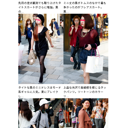
先月の定点観測でも取り上げたタ
ミニ丈の黒ボトムスのなかで最も
イトスカートがさらに増加。黒
多かったのがフレアスカート。
の...
黒...
タイトな黒のミニドレスはモード
上品な光沢で高級感を感じるタッ
系ギャルに人気。夏にブレイク
クパンツ。ツートーンのカラー
し...
リ...