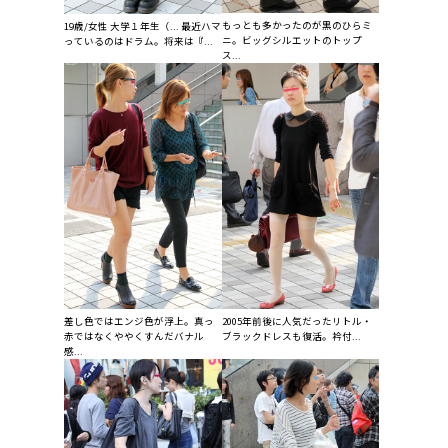
もっとも多かったのが黒のひらミ
19歳/女性 大学１年生（... 最近ハマ
ニ。ビッグシルエットのトップ
っているのはドラム。将来は『...
ス...
差し色ではエンジ色が浮上。真っ
2005年前後に人気だったリトル・
赤ではなくややくすんだバナル
ブラックドレスも復活。衿付...
感...