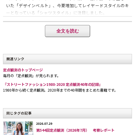
いた「デザインベルト」、今夏増加してレイヤードスタイルのキ
ーとなっている「シャツスタイル」に注目しました。
◼️2025年7月の定点観測・トップページは
こちら
全文を読む
カウントアイテム：女性フリル付きウェア、う
関連リンク
ち白／アイボリー
ファッショントライブを問わず一般化し、ギ
定点観測のトップページ
毎月の「定点観測」が見られます。
ャルミックスやバレエコアなど多様なスタイル
『ストリートファッション1980-2020 定点観測40年の記録』
へと進化。
1980年から続く定点観測。2020年までの40年間をまとめた書籍です。
コロナ前後の定点観測では2018/9「フリル付きトップス」、
2021/10「ロマンティックワンピース」など、デザイントップス
同じタグの記事
人気の延長でガーリーかつ装飾的なテイスト（シモーンロシャ的
2026.07.29
な）が浮上した時期もあったのですが、ここ数年はバレンシアガ
第544回定点観測（2026年7月） 考察レポート
が主導するストリートテイスト＆ジェンダーニュートラルなスタ