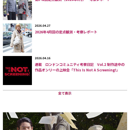
ズームアップアイテム①：デザインベルト
Y2Kトレンドの一環としてストリートに定着。
2026.04.27
昨年の今頃もプレサーベイで候補にあがったデザインベルトです
2026年4月回の定点観測・考察レポート
が、満を持して今月取り上げることになりました。ディーゼルの
Dロゴバックルやギャル男（お兄系）風のギラギラなベルト等、
インパクトのあるデザインのベルトが再ブレイクしています。大
まかに言えばやはりY2Kトレンド。先月取り上げたチャームなど
2026.04.16
と同様、デコラティブなムードの一環と捉えられます。00年代の
連載 ロンドンコミュニティ考察日記 Vol.2 制作途中の
作品オンリーの上映会「This Is Not A Screening!」
定点観測でも2001/5「女性ベルト着用うち二段穴ベルト」、
2004/9「女性ベルト着用うちアクセサリーベルト」と何度もベル
トに注目（しかもカウントで！）していたように、現在のデザイ
ンベルトやローライズスタイルは00年代前半の文脈。当時はスリ
ムシルエットのパンツが主流だった点が大きな違いとはいえ、比
較的近年の2017～19年頃に流行したハイウエスト＆ウエストマ
ークのベルテッドスタイルからの変化が感じられます。
■各地点の「デザインベルト」は
こちら