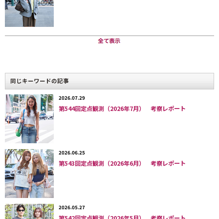
同じキーワードの記事
2026.07.29
第544回定点観測（2026年7月） 考察レポート
（左）「最近ヴィヴィアンの甘めなスタイルが好み」と話す女性。
NewJeansの影響でフリルやギャザーのついたガーリーなデザインにが気に
2026.06.25
なり出したという（https://www.web-
第543回定点観測（2026年6月） 考察レポート
across.com/observe/ppce54000003bsyz.html）。
（右）花びらがあしらわれたレースのドレスは韓国ブランドHOLYNUMBER7
のもの。（https://www.web-
across.com/observe/ppce54000003bsfv.html）。
2026.05.27
第542回定点観測（2026年5月） 考察レポート