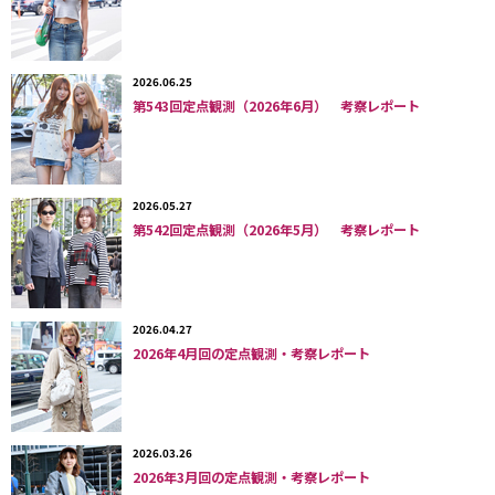
イルが主流化していました。その揺り戻しか、今年は「バレエコ
ア」等の韓国トレンドも背景にしてガーリーなスタイルが浮上。
数年前との大きな違いは、時代を問わず脈々と残るコンサバ／フ
2026.06.25
ェミニン系のファッションを好む層以外にも広く浸透していると
第543回定点観測（2026年6月） 考察レポート
いう点。脱・ストリートカジュアルの文脈で同じく昨年から浮上
しているギャルテイストとのミックスや、デフォルト化したジェ
ンダーニュートラルなスタイルとのミックスなど、多様なミック
ススタイルへと進化。アイテム自体は過去のリバイバルでも、
2026.05.27
「赤文字系」／「青文字系」、あるいは「エンジェラー」／「ロ
第542回定点観測（2026年5月） 考察レポート
リータ」／「森ガール」というような既存のカテゴリーによる分
類が成立し得ない、複雑な要素のナチュラルな混淆に現代性を感
じます。
2026.04.27
2026年4月回の定点観測・考察レポート
■各地点の「女性フリル付きウェア、うち白／アイボリー」は
こ
ちら
2026.03.26
2026年3月回の定点観測・考察レポート