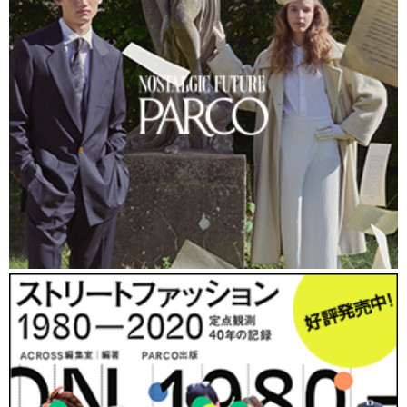
「全身を平成ギャルの感じで合わせようと思ってベルトもつけました」とい
う男性。ギャルのみならずギャル男￥のリバイバルも始まっている
（https://www.web-across.com/observe/ppce54000003btp9.html）。
（右）自作のスタッズベルトを着用していた男性。「ベルトは2個付けする
とボリュームも出て結構いい感じ」と話す（https://www.web-