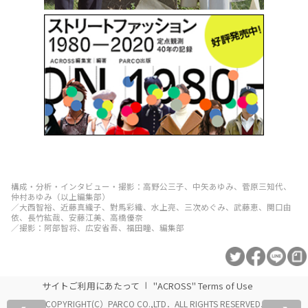
構成・分析・インタビュー・撮影：高野公三子、中矢あゆみ、菅原三知代、
仲村あゆみ（以上編集部）
／大西智裕、近藤真織子、對馬彩織、水上亮、三次めぐみ、武藤恵、関口由
依、長竹紘哉、安藤江美、高橋優奈
／撮影：阿部智将、広安省吾、福田瞳、編集部
サイトご利用にあたって
"ACROSS" Terms of Use
COPYRIGHT(C）PARCO CO.,LTD．ALL RIGHTS RESERVED.