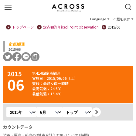
Language
PC版を表示
トップページ
定点観測/Fixed Point Observation
2015/06
定点観測
2015/06
2015
第414回定点観測
06
実施日：2015/06/06（土）
天候：曇時々雨一時晴
最高気温：24.6℃
最低気温：13.4℃
年を選択
月を選択
観測地を選択
カウントデータ
渋谷・原宿・新宿の3地点合計(13:30~14:30の1時間)