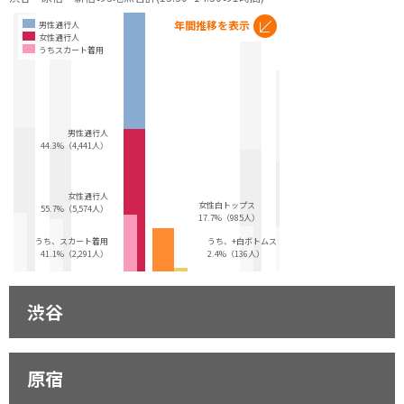
年間推移を表示
男性通行人
女性通行人
うちスカート着用
男性通行人
44.3%（4,441人）
女性通行人
女性白トップス
55.7%（5,574人）
17.7%（985人）
うち、スカート着用
うち、+白ボトムス
41.1%（2,291人）
2.4%（136人）
渋谷
原宿