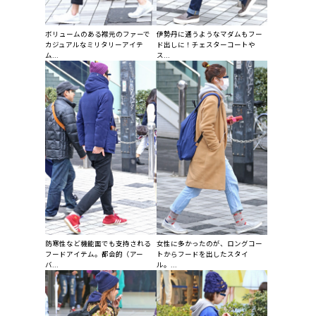
ボリュームのある襟元のファーで
伊勢丹に通うようなマダムもフー
カジュアルなミリタリーアイテ
ド出しに！チェスターコートや
ム...
ス...
防寒性など機能面でも支持される
女性に多かったのが、ロングコー
フードアイテム。都会的（アー
トからフードを出したスタイ
バ...
ル。...