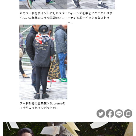
赤のフードをポイントにしたスタ
ティーンズを中心にとことんスポ
イル。90年代のような王道のア...
ーティ＆ボーイッシュなストリ
ー...
フード部分に星条旗×Supremeの
ロゴが入ったインパクトの...