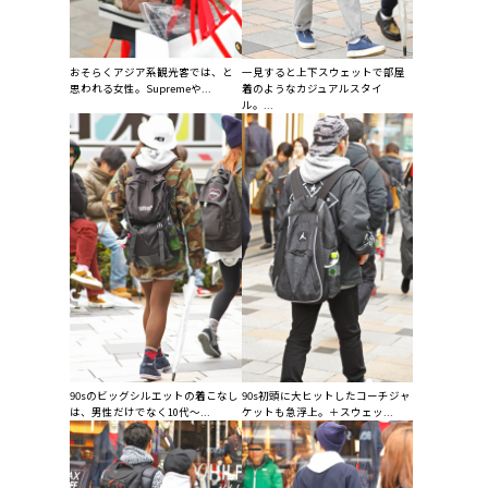
おそらくアジア系観光客では、と
一見すると上下スウェットで部屋
思われる女性。Supremeや...
着のようなカジュアルスタイ
ル。...
90sのビッグシルエットの着こなし
90s初頭に大ヒットしたコーチジャ
は、男性だけでなく10代〜...
ケットも急浮上。＋スウェッ...