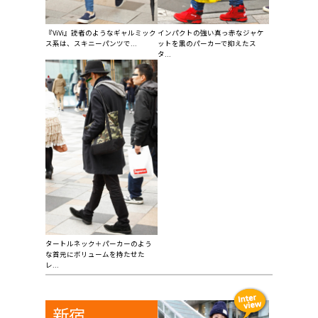
『ViVi』読者のようなギャルミック
インパクトの強い真っ赤なジャケ
ス系は、スキニーパンツで...
ットを黒のパーカーで抑えたス
タ...
タートルネック＋パーカーのよう
な首元にボリュームを持たせた
レ...
新宿