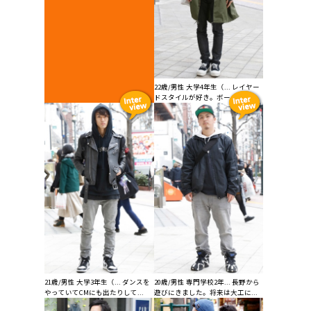
22歳/男性 大学4年生（... レイヤー
ドスタイルが好き。ボーイやセ...
21歳/男性 大学3年生（... ダンスを
20歳/男性 専門学校2年... 長野から
やっていてCMにも出たりして...
遊びにきました。将来は大工に...