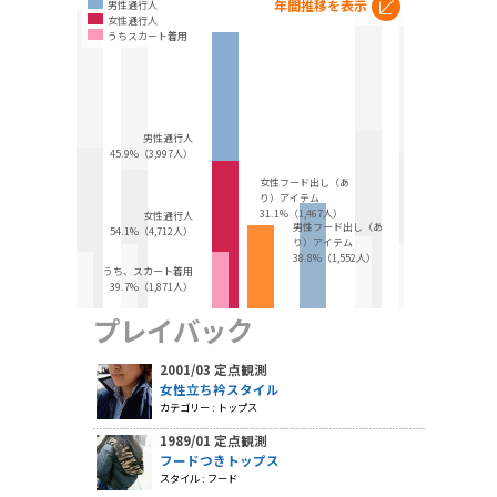
年間推移を表示
男性通行人
女性通行人
うちスカート着用
男性通行人
45.9%（3,997人）
女性フード出し（あ
り）アイテム
31.1%（1,467人）
女性通行人
男性フード出し（あ
54.1%（4,712人）
り）アイテム
38.8%（1,552人）
うち、スカート着用
39.7%（1,871人）
プレイバック
2001/03 定点観測
女性立ち衿スタイル
カテゴリー : トップス
1989/01 定点観測
フードつきトップス
スタイル : フード