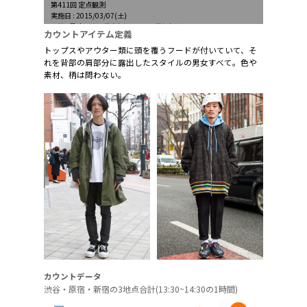
第411回 定点観測
実施日 : 2015/03/07(土)
天候 : 曇時々雨、最高気温8.2℃、最低気温6.0℃
カウントアイテム定義
トップスやアウター類に頭を覆うフードが付いていて、そ
れを背部の肩部分に露出したスタイルの男女すべて。色や
素材、柄は問わない。
カウントデータ
渋谷・原宿・新宿の3地点合計(13:30~14:30の1時間)