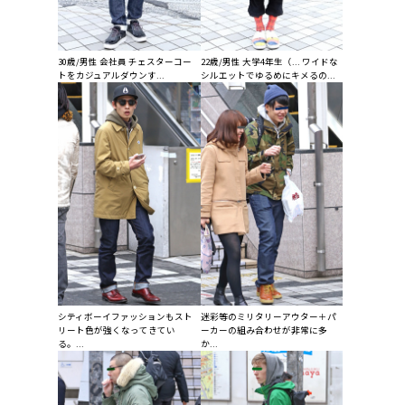
30歳/男性 会社員 チェスターコー
22歳/男性 大学4年生（... ワイドな
トをカジュアルダウンす...
シルエットでゆるめにキメるの...
シティボーイファッションもスト
迷彩等のミリタリーアウター＋パ
リート色が強くなってきてい
ーカーの組み合わせが非常に多
る。...
か...