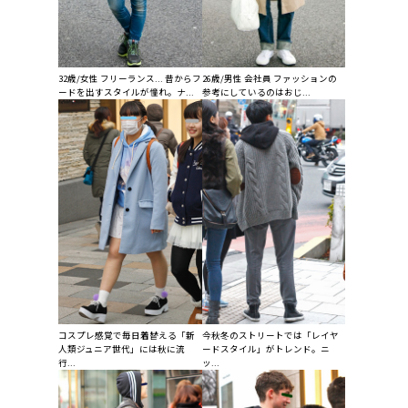
32歳/女性 フリーランス... 昔からフ
26歳/男性 会社員 ファッションの
ードを出すスタイルが憧れ。ナ...
参考にしているのはおじ...
コスプレ感覚で毎日着替える「新
今秋冬のストリートでは「レイヤ
人類ジュニア世代」には秋に流
ードスタイル」がトレンド。ニ
行...
ッ...