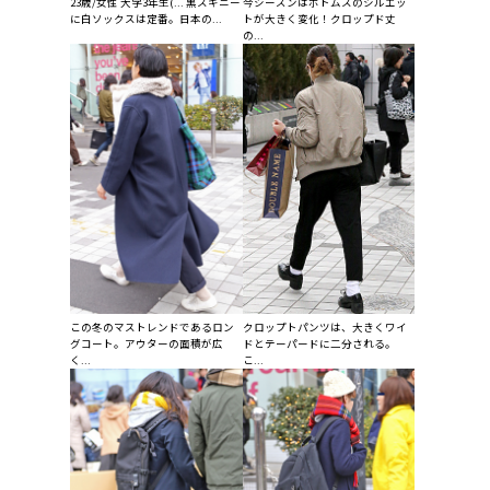
23歳/女性 大学3年生(... 黒スキニー
今シーズンはボトムスのシルエッ
に白ソックスは定番。日本の...
トが大きく変化！クロップド丈
の...
この冬のマストレンドであるロン
クロップトパンツは、大きくワイ
グコート。アウターの面積が広
ドとテーパードに二分される。
く...
こ...