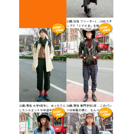
23歳/女性 フリーター(... LINEスタ
ンプで「ぐでだま」を知っ...
21歳/男性 大学4年生(... ゆったりと
19歳/男性 専門学校1年... このパン
したシルエットや中途半端な...
ツは和風の柄と、もんぺみたい...