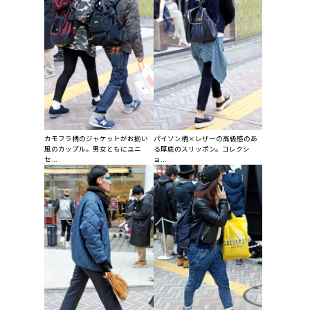
カモフラ柄のジャケットがお揃い
パイソン柄×レザーの高級感のあ
風のカップル。男女ともにユニ
る厚底のスリッポン。コレクシ
セ...
ョ...