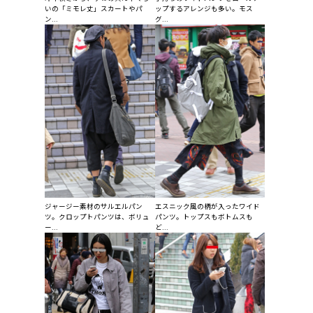
いの「ミモレ丈」スカートやパ
ップするアレンジも多い。モス
ン...
グ...
ジャージー素材のサルエルパン
エスニック風の柄が入ったワイド
ツ。クロップトパンツは、ボリュ
パンツ。トップスもボトムスも
ー...
ど...