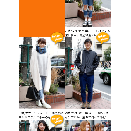
21歳/女性 大学3年生(... バイトと料
理に夢中。最近和食にはまっ...
—歳/女性 アーティスト... 春ものは
29歳/男性 会社員(メー... 家族をキ
白やパステルからーのものが多...
ャンプとかに連れて行ってあげ...