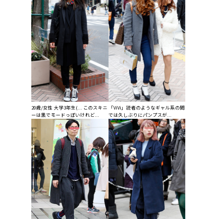
20歳/女性 大学3年生(... このスキニ
「ViVi」読者のようなギャル系の間
ーは黒でモードっぽいけれど...
では久しぶりにパンプスが...