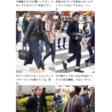
今後増えそうな“脱ソックス”。ク
手持ちのパンツを短めにロールア
ロップト丈パンツ＋生足でライ...
ップしてクロップト丈に。イン
タ...
太パンツのバリエーションとして
やや減少してはいるものの白ソッ
バギーパンツも増えている。足
クス人気は継続。クロップトパ
元...
ン...