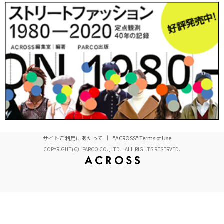
サイトご利用にあたって
"ACROSS" Terms of Use
COPYRIGHT(C）PARCO CO.,LTD．ALL RIGHTS RESERVED.