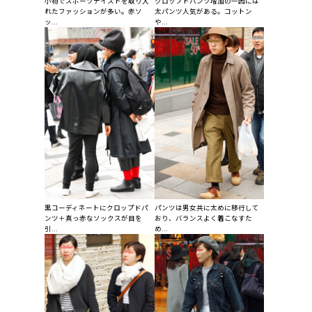
小物でスポーツテイストを取り入
クロップトパンツ増加の一因には
れたファッションが多い。赤ソ
太パンツ人気がある。コットン
ッ...
や...
黒コーディネートにクロップドパ
パンツは男女共に太めに移行して
ンツ＋真っ赤なソックスが目を
おり、バランスよく着こなすた
引...
め...