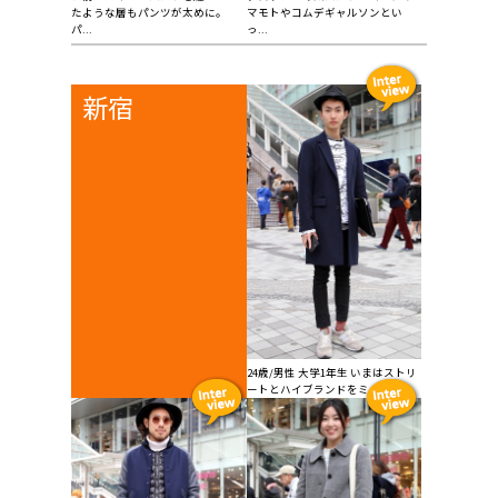
たような層もパンツが太めに。
マモトやコムデギャルソンとい
パ...
っ...
新宿
24歳/男性 大学1年生 いまはストリ
ートとハイブランドをミッ...