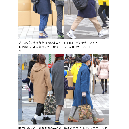
ジーンズもゆったりめのシルエッ
dickies（ディッキーズ）や
トに移行。新人類ジュニア世代
carhartt（カーハート...
の...
昨年秋冬から、すねの真ん中くら
手持ちのワイドパンツをロールア