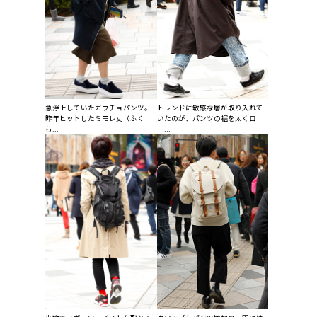
急浮上していたガウチョパンツ。
トレンドに敏感な層が取り入れて
昨年ヒットしたミモレ丈（ふく
いたのが、パンツの裾を太くロ
ら...
ー...