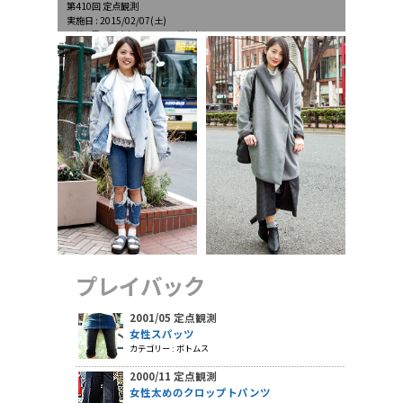
第410回 定点観測
実施日 : 2015/02/07(土)
天候 : 曇、最高気温9.6℃、最低気温1.2℃
プレイバック
2001/05 定点観測
女性スパッツ
カテゴリー : ボトムス
2000/11 定点観測
女性太めのクロップトパンツ