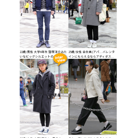
22歳/男性 大学4年生 窪塚洋介みた
25歳/女性 会社員(アパ... バレンタ
いなビッグシルエットのス...
インにもらえるならアディダス...