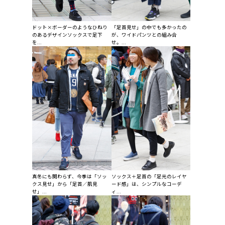
ドット×ボーダーのようなひねり
「足首見せ」の中でも多かったの
のあるデザインソックスで足下
が、ワイドパンツとの組み合
を...
せ。...
真冬にも関わらず、今季は「ソッ
ソックス＋足首の「足元のレイヤ
クス見せ」から「足首／肌見
ード感」は、シンプルなコーデ
せ」...
ィ...