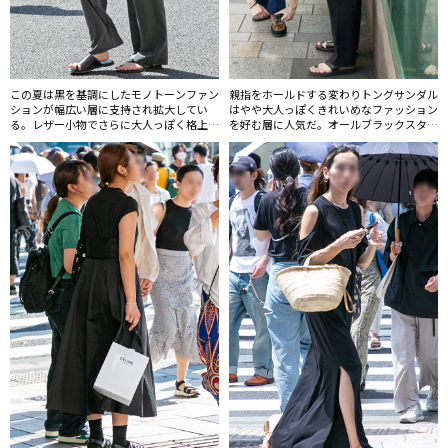
この夏は黒を基調にしたモノトーンファン
親指をホールドする変わりトングサンダル
ションが幅広い層に支持され拡大してい
はやや大人っぽくきれいめなファッション
る。レザー小物でさらに大人っぽく格上げ
を好む層に人気だ。オールブラックスタイ
していた。
ルは人気継続。