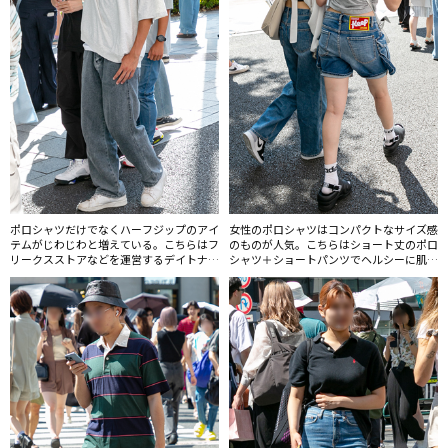
ポロシャツだけでなくハーフジップのアイ
女性のポロシャツはコンパクトなサイズ感
テムがじわじわと増えている。こちらはフ
のものが人気。こちらはショート丈のポロ
リークスストアなどを運営するデイトナ・
シャツ＋ショートパンツでヘルシーに肌見
インターナショナルの公式ECのみで販売
せしたスタイル。
されているスラッシャーとのコラボアイテ
ム。