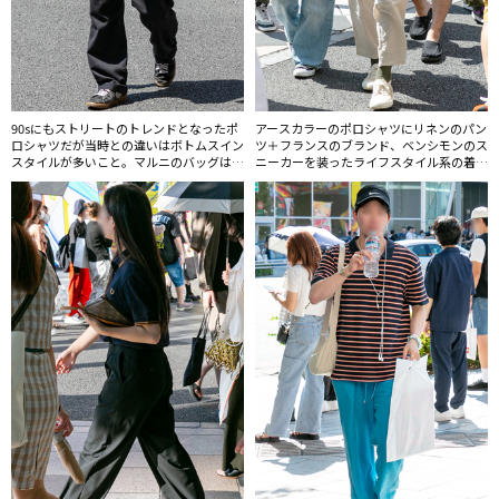
90sにもストリートのトレンドとなったポ
アースカラーのポロシャツにリネンのパン
ロシャツだが当時との違いはボトムスイン
ツ＋フランスのブランド、ベンシモンのス
スタイルが多いこと。マルニのバッグは男
ニーカーを装ったライフスタイル系の着こ
性にも人気だ。
なし。