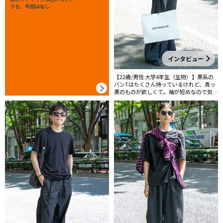
うち、今回はなし
インタビュー
【22歳/男性 大学4年生（生物）】黒系の
バンTはたくさん持っているけれど、真っ
黒のものが欲しくて。袖が短めなので気に
入っています。