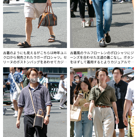
古着のようにも見えるがこちらは昨年ユニ
古着風のラルフローレンのポロシャツにジ
クロから発売されたラガーポロシャツ。セ
ーンズを合わせた王道の着こなし。ボタン
リーヌのボストンバッグをあわせてカジュ
をはずして着用するとよりカジュアルでラ
アルアップ。
フな印象になる。