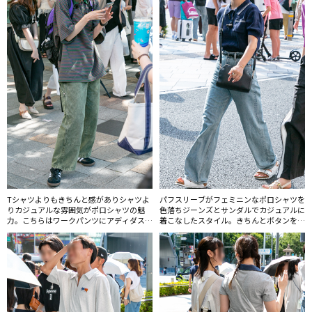
Tシャツよりもきちんと感がありシャツよ
パフスリーブがフェミニンなポロシャツを
りカジュアルな雰囲気がポロシャツの魅
色落ちジーンズとサンダルでカジュアルに
力。こちらはワークパンツにアディダスの
着こなしたスタイル。きちんとボタンを留
サンバをあわせたストリート感のあるスタ
めてクリーンな着こなしに。
イル。