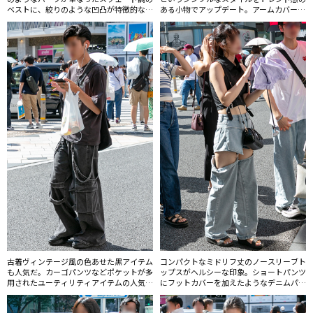
ベストに、絞りのような凹凸が特徴的なバ
ある小物でアップデート。アームカバーも
ッグなど個性的なアイテムを投入した黒コ
浮上している。
ーディネート。
古着ヴィンテージ風の色あせた黒アイテム
コンパクトなミドリフ丈のノースリーブト
も人気だ。カーゴパンツなどポケットが多
ップスがヘルシーな印象。ショートパンツ
用されたユーティリティアイテムの人気は
にフットカバーを加えたようなデニムパン
マスにも拡がっている。
ツもおもしろい。