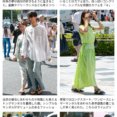
将来の夢は自分の好きなように生きるこ
いることはカフェ巡り。白っぽいコンクリ
と。副業やフリーランスなども考えつつ、
ート、シンプルな空間のカフェを「＃」で
プライベートを充実させたいです。
調べます。
浴衣の彼女にあわせたのか和風にも見える
原宿ではロングスカート／ワンピースにレ
トングサンダルを着用した彼。シンプルな
ザーサンダルをあわせた表参道風の着こな
サンダルがボリュームのあるファッション
しが多く見られた。こちらはライムグリー
に軽快さを与えている。
ンのサマードレスが華やかな印象。