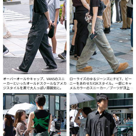
オーバーオールやキャップ、VANSのスニ
ローライズのゆるジーンズにチビT、ビー
ーカーといったオールドスクールなアメカ
ニーをあわせたY2Kスタイル。一部にキャ
ジスタイルを黒で大人っぽい雰囲気に。
メルカラーのスニーカー／ブーツが浮上し
ていた。