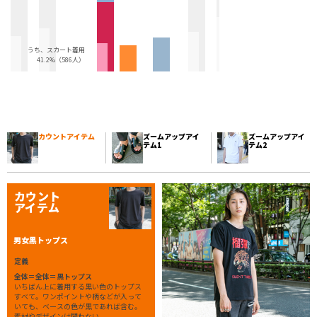
うち、スカート着用
41.2%（586人）
カウントアイテム
ズームアップアイ
ズームアップアイ
テム1
テム2
カウント
アイテム
男女黒トップス
定義
全体＝全体＝黒トップス
いちばん上に着用する黒い色のトップス
すべて。ワンポイントや柄などが入って
いても、ベースの色が黒であれば含む。
素材やデザインは問わない。