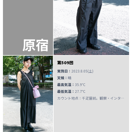
原宿
第509回
実施日：
2023.8.05(土)
天候：
晴
最高気温：
35.9℃
最低気温：
27.7℃
カウント地点：千疋屋前。観察・インタビューは明治神宮前原宿の交差点周辺。