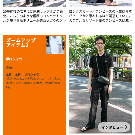
20歳前後の若者には厚底サンダルが定番
ロングスカート／ワンピースの人気は今年
化。こちらのような極厚のコンバットソー
がピークかと思われるほど浸透している。
ルが施されたボリューム感たっぷりのグル
カラフルなリゾート風のワンピースは減
カサンダルも登場していた。
少、黒へと移行している。
ズームアップ
アイテム2
ポロシャツ
定義
全体＝全体＝ポロシャツ
襟がついたニット製のプルオーバー型の
半袖シャツを着用する男女。色は問わな
い。
インタビュー