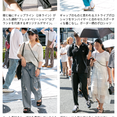
襟と袖にティップライン（2本ライン）が
ギャップのものと思われるストライプポロ
入った通称“フレッドペリーシャツ”はブ
シャツをサンバイザーと合わせたスポーテ
ランドを代表するオリジナルデザイン。
ィな着こなし。ボーダー柄のポロシャツも
1952年の誕生以来イングランド製にこだ
多い。
わり作り続けられているという。