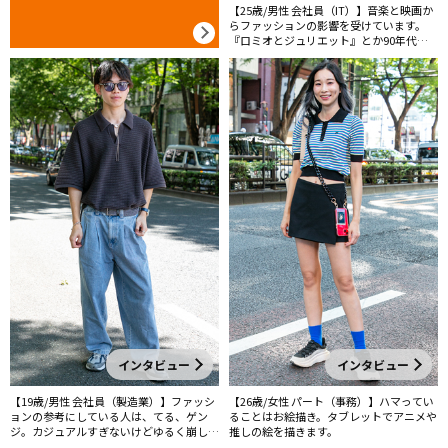
【25歳/男性 会社員（IT）】音楽と映画か
らファッションの影響を受けています。
『ロミオとジュリエット』とか90年代の
が好き。90年代が好きなのは歳の離れた兄
の影響かもしれないです。
インタビュー
インタビュー
【19歳/男性 会社員（製造業）】ファッシ
【26歳/女性 パート（事務）】ハマってい
ョンの参考にしている人は、てる、ゲン
ることはお絵描き。タブレットでアニメや
ジ。カジュアルすぎないけどゆるく崩して
推しの絵を描きます。
いるイメージ。