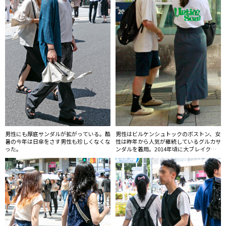
男性にも厚底サンダルが拡がっている。酷
男性はビルケンシュトックのボストン、女
暑の今年は日傘をさす男性も珍しくなくな
性は昨年から人気が継続しているグルカサ
った。
ンダルを着用。2014年頃に大ブレイクし
たスポーツサンダルを経て大人っぽくラグ
ジュアリーなレザーサンダルへと移行して
いる。