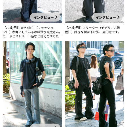
インタビュー
インタビュー
【20歳/男性 大学3年生（ファッショ
【24歳/男性 フリーター（モデル、古着
ン）】参考にしているのは深水光太さん。
屋）】好きな街は下北沢、高円寺です。
モードとストリート系など自分のやりたい
感じやテイストを体現してくれるから好き
です。