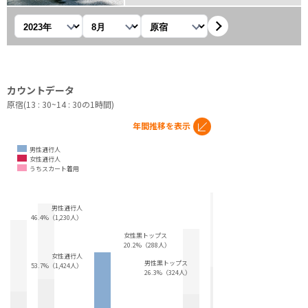
年を選択
月を選択
観測地を選択
カウントデータ
原宿(13 : 30~14 : 30の1時間)
年間推移を表示
男性通行人
女性通行人
うちスカート着用
男性通行人
46.4%（1,230人）
女性黒トップス
20.2%（288人）
女性通行人
男性黒トップス
53.7%（1,424人）
26.3%（324人）