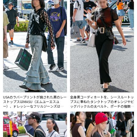
USAのラバープリントが施された黒のレー
全身黒コーディネートを、シースルートッ
ストップスはMASU（エムユーエスユ
プスに重ねたタンクトップのオレンジやビ
ー）、ドレッシーなフリルジーンズは
ッグバックルの太ベルト、ポーチの複数付
ERL（イーアールエル）のもの。男性にも
けなどでアレンジ。主張のあるベルトが増
シースルー素材が着用されるようになりコ
えている。
ーディネートの幅が広がっている。