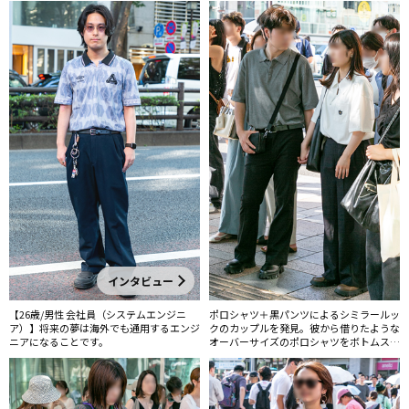
インタビュー
【26歳/男性 会社員（システムエンジニ
ポロシャツ＋黒パンツによるシミラールッ
ア）】将来の夢は海外でも通用するエンジ
クのカップルを発見。彼から借りたような
ニアになることです。
オーバーサイズのポロシャツをボトムスに
インして爽やかな印象に。