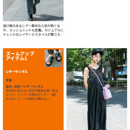
透け感のあるシアー素材の人気が続くな
か、メッシュニットも定着。カジュアルに
トレンドのレイヤードスタイルが取り入れ
られると男性にも支持されている。
ズームアップ
アイテム1
レザーサンダル
定義
全体＝全体＝レザーサンダル
足全体を包まない形状の履物を履く男女
すべて。アッパーの素材がレザー（調）
のもの。ヒールの高低は問わない。