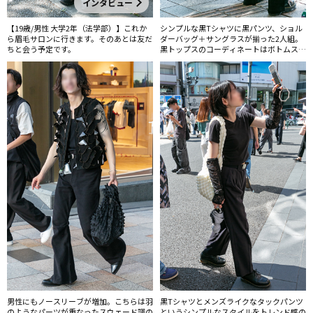
インタビュー
【19歳/男性 大学2年（法学部）】これか
シンプルな黒Tシャツに黒パンツ、ショル
ら眉毛サロンに行きます。そのあとは友だ
ダーバッグ＋サングラスが揃った2人組。
ちと会う予定です。
黒トップスのコーディネートはボトムスも
黒で統一した全身黒スタイルが非常に多か
った。
男性にもノースリーブが増加。こちらは羽
黒Tシャツとメンズライクなタックパンツ
のようなパーツが重なったスウェード調の
というシンプルなスタイルをトレンド感の