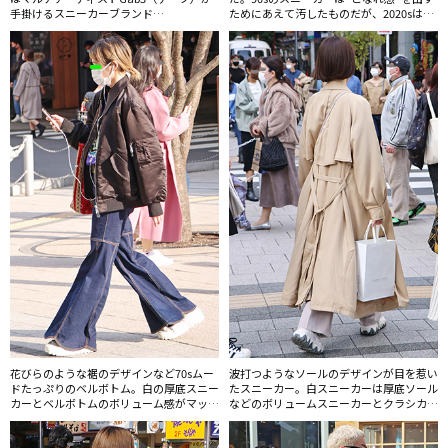
手掛けるスニーカーブランド
ためにあえて汚したものだが、2020sは真
「STARWALK（スターウォーク）」のも
っ白なまま履いているのがポイント。
の。NOAH（ノア）などストリートブラン
ドを好む層に人気だ。
花びらのような裾のデザインなど70sムー
波打つようなソールのデザインが目を惹い
ドたっぷりのベルボトム。白の厚底スニー
たスニーカー。白スニーカーは厚底ソール
カーとベルボトムのボリューム感がマッチ
などのボリュームスニーカーとクラシカル
している。
なローテクスニーカーに二分されていた。