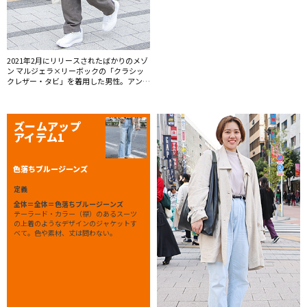
2021年2月にリリースされたばかりのメゾ
ン マルジェラ×リーボックの「クラシッ
クレザー・タビ」を着用した男性。アンニ
ュイなグレートーンのスタイリングを白小
物でクリーンな印象に。
ズームアップ
アイテム1
色落ちブルージーンズ
定義
全体＝全体＝色落ちブルージーンズ
テーラード・カラー（襟）のあるスーツ
の上着のようなデザインのジャケットす
べて。色や素材、丈は問わない。