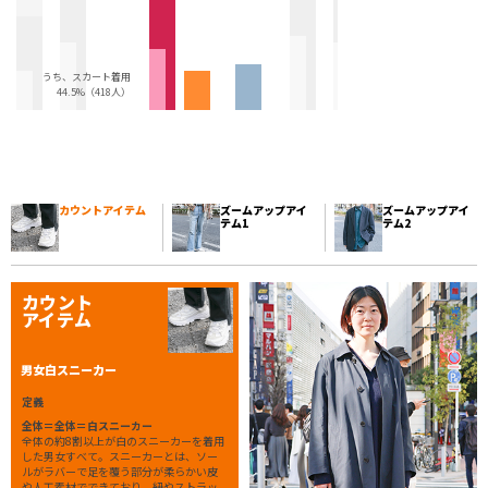
うち、スカート着用
44.5%（418人）
カウントアイテム
ズームアップアイ
ズームアップアイ
テム1
テム2
カウント
アイテム
男女白スニーカー
定義
全体＝全体＝白スニーカー
全体の約8割以上が白のスニーカーを着用
した男女すべて。スニーカーとは、ソー
ルがラバーで足を覆う部分が柔らかい皮
や人工素材でできており、紐やストラッ