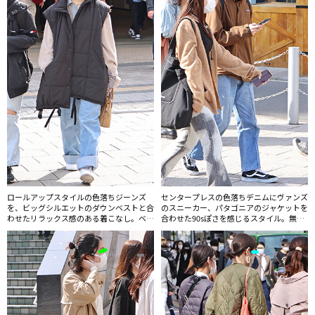
ロールアップスタイルの色落ちジーンズ
センタープレスの色落ちデニムにヴァンズ
を、ビッグシルエットのダウンベストと合
のスニーカー、パタゴニアのジャケットを
わせたリラックス感のある着こなし。ベス
合わせた90sぽさを感じるスタイル。無造
トによるアレンジも引き続き人気だ。
作なヘアスタイルもグランジっぽい。