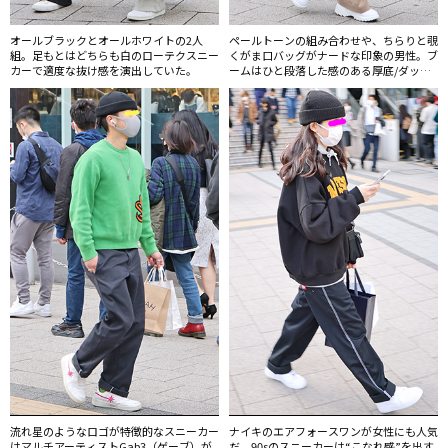
オールブラックとオールホワイトの2人
ペールトーンの組み合わせや、ちらりと覗
組。足もとはどちらも白のローテクスニー
くがま口バッグがナードな印象の男性。ブ
カーで適度な抜け感を演出していた。
ームはひと段落した感のある厚底/ダッド
スニーカーだが10～20代には定着してい
る。
流れ星のようなロゴが特徴的なスニーカー
ナイキのエアフォースワンが女性にも人気
はマルチアーティストGab3（ゲーブ）が
だ。90sのスニーカーは“こなれ感”を出す