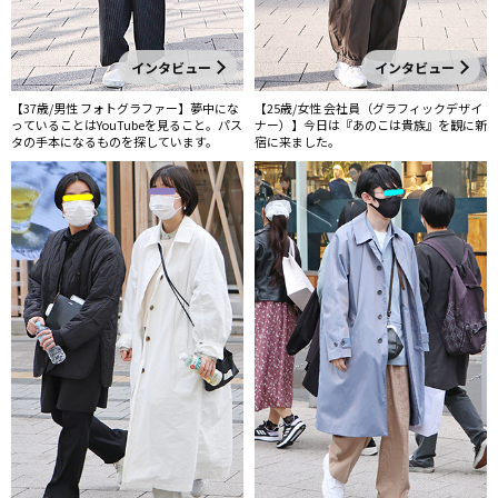
インタビュー
インタビュー
【37歳/男性 フォトグラファー】夢中にな
【25歳/女性 会社員（グラフィックデザイ
っていることはYouTubeを見ること。パス
ナー）】今日は『あのこは貴族』を観に新
タの手本になるものを探しています。
宿に来ました。