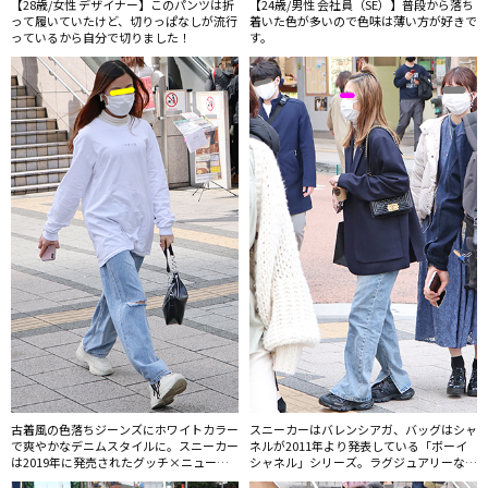
【28歳/女性 デザイナー】このパンツは折
【24歳/男性 会社員（SE）】普段から落ち
って履いていたけど、切りっぱなしが流行
着いた色が多いので色味は薄い方が好きで
っているから自分で切りました！
す。
古着風の色落ちジーンズにホワイトカラー
スニーカーはバレンシアガ、バッグはシャ
で爽やかなデニムスタイルに。スニーカー
ネルが2011年より発表している「ボーイ
は2019年に発売されたグッチ×ニューヨ
シャネル」シリーズ。ラグジュアリーな小
ーク・ヤンキースのコピー品のようにも見
物で色落ちジーンズを格上げしていた。