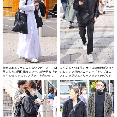
量感のあるフェミニンなワンピースに、吸
よく見るとつま先にサイズの刺繍が入った
盤のような円柱構造のソールが大胆な「ナ
バレンシアガのスニーカー「トリプルエ
イキ ショックス TL ノヴァ」を合わせてミ
ス」。ラグジュアリーブランドのダッドス
スマッチ感を楽しんだコーディネート。
ニーカーは一時期の勢いは衰えたものの、
20代を中心に定着している。