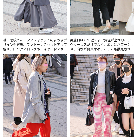
袖口を絞ったロングジャケットのようなデ
実施日は20℃近くまで気温が上がり、ア
ザインも登場。ワントーンのセットアップ
ウターレスだけでなく、素足にバブーシュ
感や、ロング×ロングのレイヤードスタイ
や、麻など夏素材のアイテムも散見され
ルで今年らしさを演出していた。
た。袖をロールアップしたビッグシルエッ
トのジャケットを、肩で羽織った“寅さ
ん”スタイルがクール。