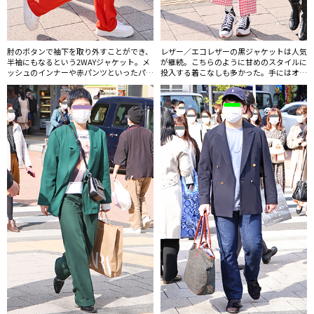
肘のボタンで袖下を取り外すことができ、
レザー／エコレザーの黒ジャケットは人気
半袖にもなるという2WAYジャケット。メ
が継続。こちらのように甘めのスタイルに
ッシュのインナーや赤パンツといったパン
投入する着こなしも多かった。手にはオー
キッシュなアイテムをジャケットと合わせ
ストリッチ(風？）バッグ。ママのお下が
たスタイルが新鮮。
りのようなヴィンテージ風バッグは10～
20代を中心に人気だ。