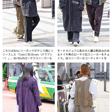
こちらは80sにリーボックがテニス用にリ
モードカジュアル系の大人層は馴染みのあ
リースした「Club C 85 Shoes（クラブシ
るナイキ等のローテク白スニーカーをチョ
ー）」。80-90sのローテクスニーカーも
イス。白スニーカーはコーディネートを選
続々と掘り起こされ、再リリースされてい
ばず、差し色としても活躍、上品さがプラ
る。
スできると万能なアイテムだ。