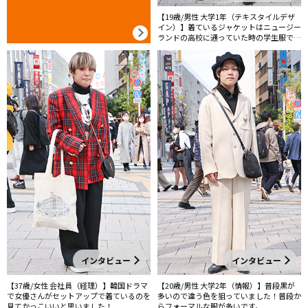
【19歳/男性 大学1年（テキスタイルデザ
イン）】着ているジャケットはニュージー
ランドの高校に通っていた時の学生服で
す！
インタビュー
インタビュー
【37歳/女性 会社員（経理）】韓国ドラマ
【20歳/男性 大学2年（情報）】普段黒が
で女優さんがセットアップで着ているのを
多いので違う色を狙っていました！普段か
見てかっこいいと思いました！
らフォーマルな服が多いです。