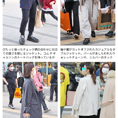
ぴたっと揃ったチェック柄の合わせに仕立
袖や裾がカットオフされたカジュアルなダ
ての良さを感じるジャケット。コム デ ギ
ブルジャケット。パールがあしらわれたウ
ャルソンのトートバッグを持っているから
ォレットチェーンや、シルバーのネックレ
これもギャルソンのものだろうか。
ス、指輪のレイヤードなど男性のジュエリ
ー使いにも注目したい。手に持ったショッ
パーは、ユニセックスな香りが人気のメゾ
ン フランシス クルジャンのもの。