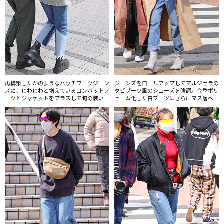
再構築したかのようなパッチワークジーン
ジーンズをロールアップしてマルジェラの
ズに、じわじわと増えているコンバットブ
タビブーツ風のシューズを強調。今季ボリ
ーツとジャケットをプラスして旬の装い
ューム化した白ブーツはさらにマス層へと
に。
人気が拡がっていた。