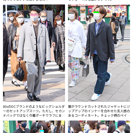
80sのDCブランドのようなビッグショルダ
裾がラウンドカットされたジャケットにジ
ーのセットアップスーツ。ただし、セカン
ップアップのインナーを合わせた玄人感の
ドバッグではなく巾着ポーチでラフにまと
あるコーディネート。チェック柄のペイン
めるのが2020年流。
ターデニムパンツはデザイナーのゴーシ
ャ・ラブチンスキーが、ロシアのスケート
ボーダー達とスタートしたスケートレーベ