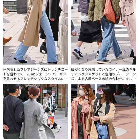
色落ちしたフレアジーンズにトレンチコー
暖かくなり急増していたライナー風のキル
トを合わせて、70sのジェーン・バーキン
ティングジャケットと色落ちブルージーン
を思わせるフレンチシックなスタイルに。
ズによる古着ベースの組み合わせ。キルテ
フレアジーンズはヒールブーツとあわせる
ィングジャケットはここ数年続くトレンド
と美脚効果あり。
ではあるがマス層にもかなり拡がってい
る。