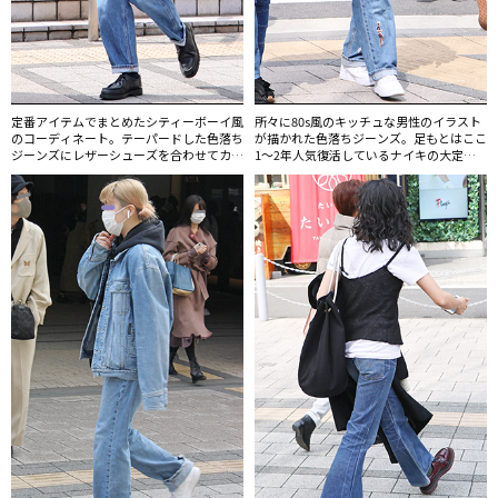
定番アイテムでまとめたシティーボーイ風
所々に80s風のキッチュな男性のイラスト
のコーディネート。テーパードした色落ち
が描かれた色落ちジーンズ。足もとはここ
ジーンズにレザーシューズを合わせてカジ
1～2年人気復活しているナイキの大定番
ュアルアップ。
スニーカー「エアフォースワン」。