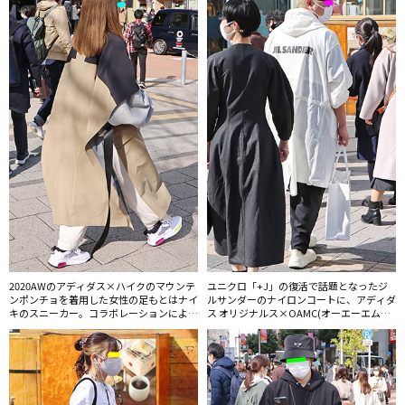
2020AWのアディダス×ハイクのマウンテ
ユニクロ「+J」の復活で話題となったジ
ンポンチョを着用した女性の足もとはナイ
ルサンダーのナイロンコートに、アディダ
キのスニーカー。コラボレーションにより
ス オリジナルス×OAMC(オーエーエムシ
スポーツ／アウトドアブランドのアイテム
ー)のスニーカーというハイブランド好き
はすっかり洗練されモード派にも取り入れ
の男性。モノトーンで大人のアスレジャー
られるようになった。
スタイルに。