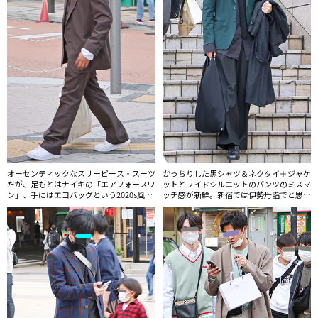
オーセンティックなスリーピース・スーツ
かっちりした黒シャツ＆ネクタイ＋ジャケ
だが、足もとはナイキの「エアフォースワ
ットとワイドシルエットのパンツのミスマ
ン」、手にはエコバッグという2020s風ら
ッチ感が新鮮。新宿では伊勢丹詣でと思わ
しい着こなしが新鮮。ドレッドヘア×スー
れる層にメゾン マルジェラのバッグ「ジ
ツはスカバンドのスタイルとしてもよく取
ャパニーズ」が多く見られた。
り入れられるファッションだ。