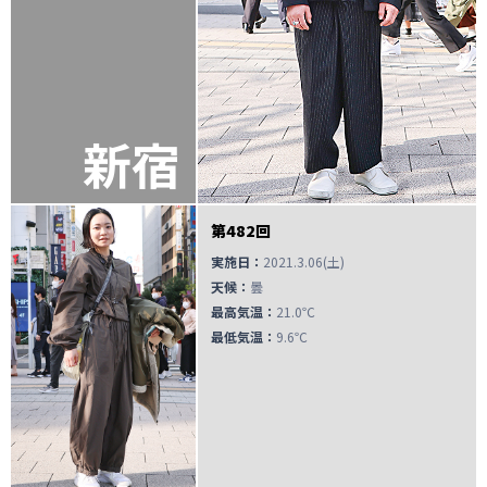
新宿
第482回
実施日：
2021.3.06(土)
天候：
曇
最高気温：
21.0℃
最低気温：
9.6℃