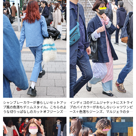
える。
シャンブレーカラーが春らしいセットアッ
インディゴのデニムジャケットにストライ
プ風の色落ちデニムスタイル。こちらのよ
プのバイカラーがおもしろいシャツワンピ
うな切りっぱなしのカットオフジーンズも
ース＋色落ちジーンズ、マルジェラのタビ
多く、特に女性に取り入れられていた。
バレエシューズ＋バッグもマルジェラのジ
ャパニーズという要素たっぷりの組み合わ
せ。