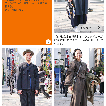
プがついている（含スリッポン）靴と定
義する。
うち、今回はなし
インタビュー
【37歳/女性 自営業】オニツカタイガーが
好きです。白でスエード地のものも持って
います。