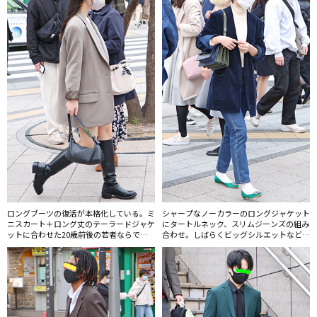
ル「PACCBET（ラスベート）」。
ロングブーツの復活が本格化している。ミ
シャープなノーカラーのロングジャケット
ニスカート＋ロング丈のテーラードジャケ
にタートルネック、スリムジーンズの組み
ットに合わせた20歳前後の若者ならでは
合わせ。しばらくビッグシルエットなどス
のスタイルも見られた。
トリート系のトレンドが続いていたが、少
しコンサバなファッションへの回帰が起き
ている印象。