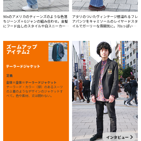
90sのアメリカのティーンズのような色落
アタリのついたヴィンテージ感溢れるフレ
ちジーンズ＋Gジャンの組み合わせ。金髪
アパンツをキャミソールのレイヤードスタ
にフード出しのスタイルや白スニーカーな
イルでガーリーな雰囲気に。70sっぽいカ
ど今っぽいトレンド要素もしっかり入れて
ーリーなパーマヘアがアンニュイな印象。
更新。
ズームアップ
アイテム2
テーラードジャケット
定義
全体＝全体＝テーラードジャケット
テーラード・カラー（襟）のあるスーツ
の上着のようなデザインのジャケットす
べて。色や素材、丈は問わない。
インタビュー