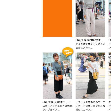
19歳/女性 専門学校2年...
1
するだけでオシャレに見え
イ
るからスカー...
_n
19歳/女性 大学2年生（...
リラックス感のあるコーデ
先
スカーフをするときは極力
ィネートにオリエンタルな
げ
シンプルイズ...
柄のスカーフ...
イ