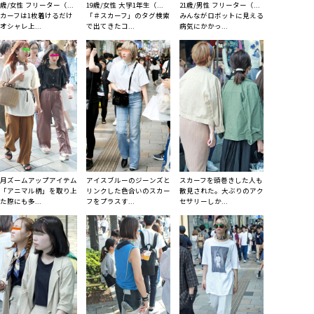
9歳/女性 フリーター（...
19歳/女性 大学1年生（...
21歳/男性 フリーター（...
カーフは1枚着けるだけ
「＃スカーフ」のタグ検索
みんながロボットに見える
オシャレ上...
で出てきたコ...
病気にかかっ...
月ズームアップアイテム
アイスブルーのジーンズと
スカーフを頭巻きした人も
「アニマル柄」を取り上
リンクした色合いのスカー
散見された。大ぶりのアク
た際にも多...
フをプラスす...
セサリーしか...