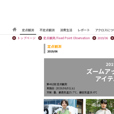
定点観測
不定点観測
消費生活
レポート
アクロスにつ
トップページ
定点観測/Fixed Point Observation
2019/06
定点観測
2019/06
201
ズームア
アイテ
第462回 定点観測
実施日 : 2019/06/01(土)
天候 : 曇、最高気温25.7℃、最低気温18.6℃