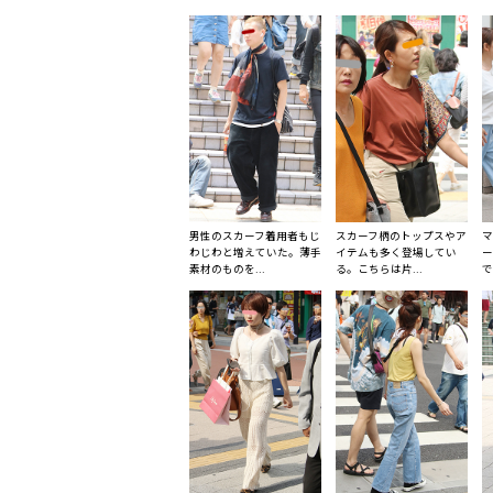
男性のスカーフ着用者もじ
スカーフ柄のトップスやア
マ
わじわと増えていた。薄手
イテムも多く登場してい
ー
素材のものを...
る。こちらは片...
で