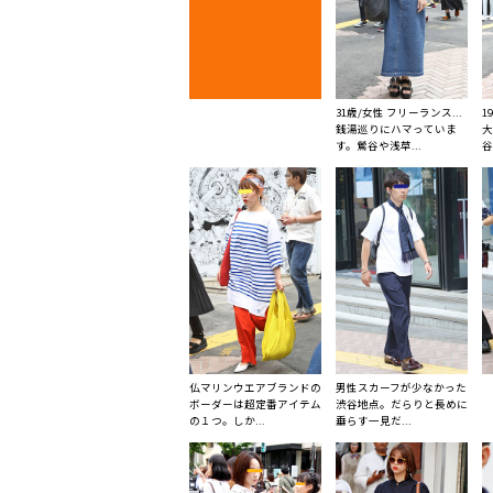
31歳/女性 フリーランス...
1
銭湯巡りにハマっていま
大
す。鶯谷や浅草...
谷
仏マリンウエアブランドの
男性スカーフが少なかった
ボーダーは超定番アイテム
渋谷地点。だらりと長めに
の１つ。しか...
垂らす一見だ...