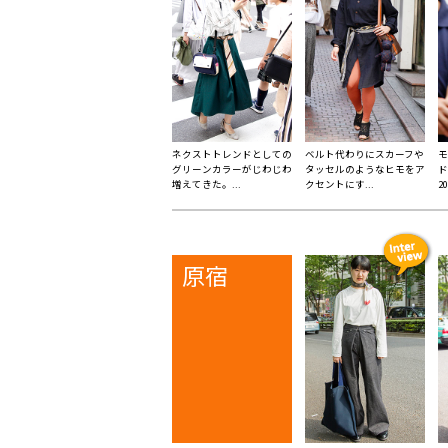
ネクストトレンドとしての
ベルト代わりにスカーフや
モ
グリーンカラーがじわじわ
タッセルのようなヒモをア
ド
増えてきた。...
クセントにす...
2
原宿