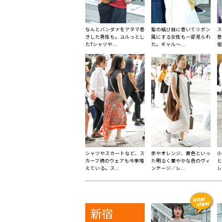
なんとバンダナをアタマ巻
髪の結び目に巻いてリボン
ス
きした男性も。ユルっとし
風にする女性も一部見られ
巻
たTシャツや...
た。ギャル〜...
宿
シャツやスカートなど、ス
赤やオレンジ、黄色といっ
小
カーフ柄のウェアも今季増
た明るく華やかな色のヴィ
と
えている。ス...
ンテージ／レ...
レ
新宿