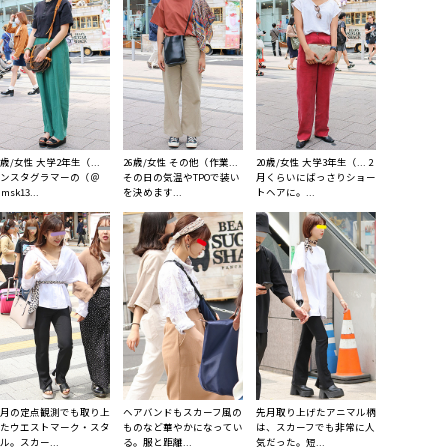
9歳/女性 大学2年生（...
26歳/女性 その他（作業...
20歳/女性 大学3年生（... 2
ンスタグラマーの（＠
その日の気温やTPOで装い
月くらいにばっさりショー
msk13...
を決めます...
トヘアに。...
月の定点観測でも取り上
ヘアバンドもスカーフ風の
先月取り上げたアニマル柄
たウエストマーク・スタ
ものなど華やかになってい
は、スカーフでも非常に人
ル。スカー...
る。服と距離...
気だった。短...