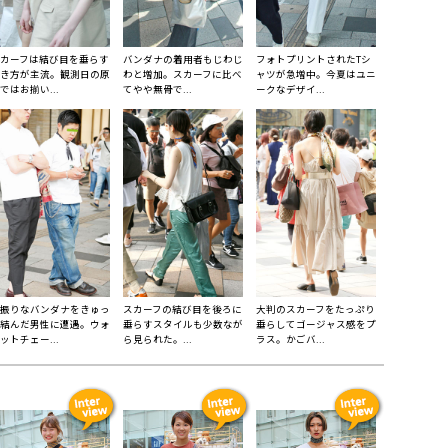
カーフは結び目を垂らす
バンダナの着用者もじわじ
フォトプリントされたTシ
き方が主流。観測日の原
わと増加。スカーフに比べ
ャツが急増中。今夏はユニ
ではお揃い...
てやや無骨で...
ークなデザイ...
振りなバンダナをきゅっ
スカーフの結び目を後ろに
大判のスカーフをたっぷり
結んだ男性に遭遇。ウォ
垂らすスタイルも少数なが
垂らしてゴージャス感をプ
ットチェー...
ら見られた。...
ラス。かごバ...