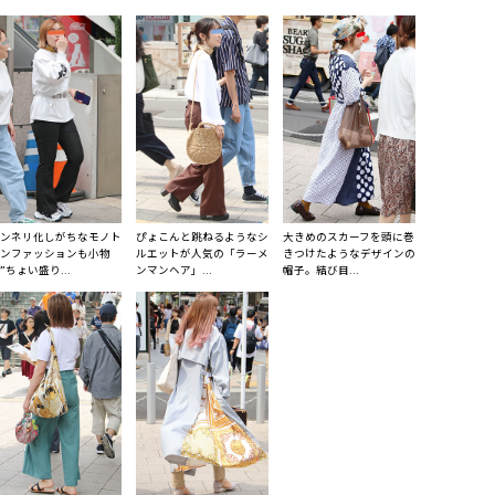
ンネリ化しがちなモノト
ぴょこんと跳ねるようなシ
大きめのスカーフを頭に巻
ンファッションも小物
ルエットが人気の「ラーメ
きつけたようなデザインの
”ちょい盛り...
ンマンヘア」...
帽子。結び目...