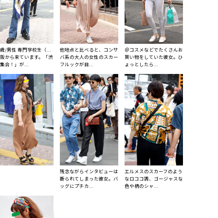
9歳/男性 専門学校生（...
他地点と比べると、コンサ
＠コスメなどでたくさんお
阪から来ています。「渋
バ系の大人の女性のスカー
買い物をしていた彼女。ひ
集合！」が...
フルックが目...
ょっとしたら...
残念ながらインタビューは
エルメスのスカーフのよう
断られてしまった彼女。バ
なロココ調、ゴージャスな
ッグにプチカ...
色や柄のシャ...