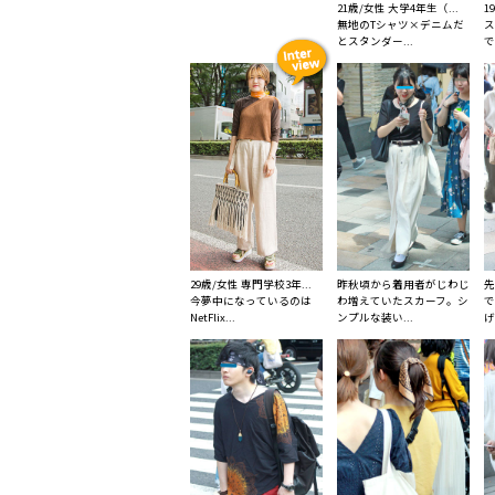
21歳/女性 大学4年生（...
1
無地のTシャツ×デニムだ
ス
とスタンダー...
で
29歳/女性 専門学校3年...
昨秋頃から着用者がじわじ
先
今夢中になっているのは
わ増えていたスカーフ。シ
で
NetFlix...
ンプルな装い...
げ