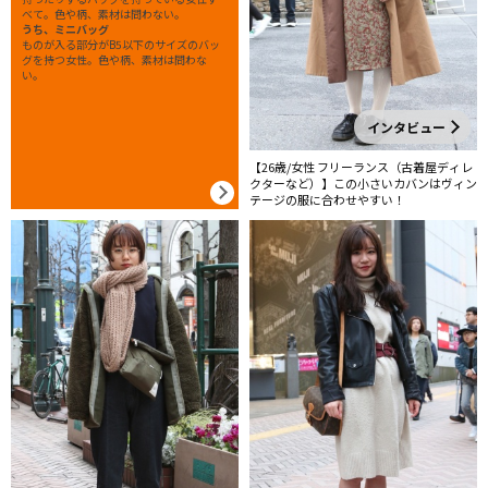
べて。色や柄、素材は問わない。
うち、ミニバッグ
ものが入る部分がB5以下のサイズのバッ
グを持つ女性。色や柄、素材は問わな
い。
インタビュー
【26歳/女性 フリーランス（古着屋ディレ
クターなど）】この小さいカバンはヴィン
テージの服に合わせやすい！