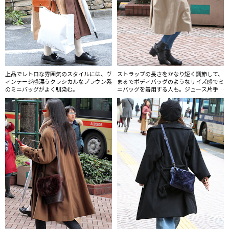
上品でレトロな雰囲気のスタイルには、ヴ
ストラップの長さをかなり短く調節して、
ィンテージ感漂うクラシカルなブラウン系
まるでボディバッグのようなサイズ感でミ
のミニバッグがよく馴染む。
ニバッグを着用する人も。ジュース片手に
渋谷を散策する姿が軽快。