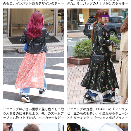
のもの。インパクトあるデザインのチャン
きた。ミニバッグのナナメがけスタイルは
キーヒールもじわじわと人気上昇中。
リュックよりもさらに身軽な印象。
ミニバッグは小さい面積で差し色として取
ミニバッグの定番、CHANELの「マトラッ
り入れるのに便利なよう。先月のズームア
セ」風のものも多い。小型ながらチェーン
ップでも取り上げたが、ヘアカラーなど差
とキルティングでゴージャス感がプラスさ
し色する部位や色そのものもバリエーショ
れる。
ンが増えてきた。