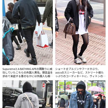
SupuremeとA BATHING APEの両取りに成
ショート丈ブルゾンやフードかぶり、
功していたこちらの外国人男性。限定品を
asicsのスニーカーなど、ストリート感た
求めて来店する客のなかには外国人も相当
っぷりのコーディネートに、ヴィトンのボ
数存在する。
ストンバッグでラグジュアリー感をミック
ス。