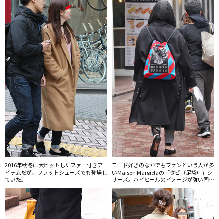
2016年秋冬に大ヒットしたファー付きア
モード好きのなかでもファンという人が多
イテムだが、フラットシューズでも登場し
いMaison Margielaの「タビ（足袋）」シ
ていた。
リーズ。ハイヒールのイメージが強い同シ
リーズだが、フラットなバレリーナシュー
ズのタイプも人気。