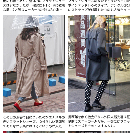
雨の影響もあり、全体的にフラットシュー
フラットシューズのなかでも多かったのが
ズは少なかったが、確実にトレンドに敏感
ポインテッドトゥのタイプ。アンクル部分
な層には“脱スニーカー”の流れが加速。
にストラップが付属したものも人気だっ
バブーシュカやルームシューズ風のものも
た。
ちらほら見かけた。
長距離を歩く機会が多い外国人観光客は圧
この日の渋谷で目についたのがエナメルの
倒的にスニーカー派だが、一部にはフラッ
赤いフラットシューズ。女性らしい雰囲気
トシューズをチョイスする人も。
でありながら楽にはけるというのが人気の
ポイントか。