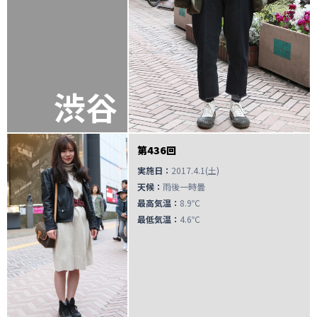
渋谷
第436回
実施日：
2017.4.1(土)
天候：
雨後一時曇
最高気温：
8.9℃
最低気温：
4.6℃