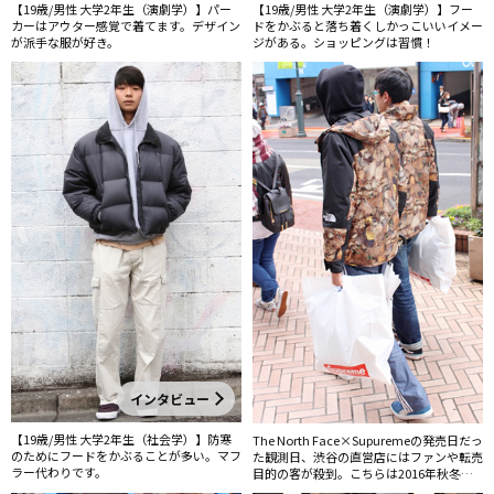
【19歳/男性 大学2年生（演劇学）】パー
【19歳/男性 大学2年生（演劇学）】フー
カーはアウター感覚で着てます。デザイン
ドをかぶると落ち着くしかっこいいイメー
が派手な服が好き。
ジがある。ショッピングは習慣！
インタビュー
【19歳/男性 大学2年生（社会学）】防寒
The North Face×Supuremeの発売日だっ
のためにフードをかぶることが多い。マフ
た観測日、渋谷の直営店にはファンや転売
ラー代わりです。
目的の客が殺到。こちらは2016年秋冬の
モデルである落ち葉柄のジャケットを着た