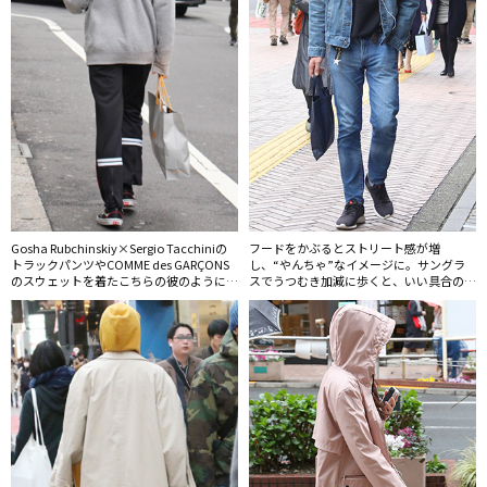
Gosha Rubchinskiy×Sergio Tacchiniの
フードをかぶるとストリート感が増
トラックパンツやCOMME des GARÇONS
し、“やんちゃ”なイメージに。サングラ
のスウェットを着たこちらの彼のように、
スでうつむき加減に歩くと、いい具合のワ
ハイブランドのスポーツウェアを好む10
ルっぽさを演出できる。
代男性が急増している。