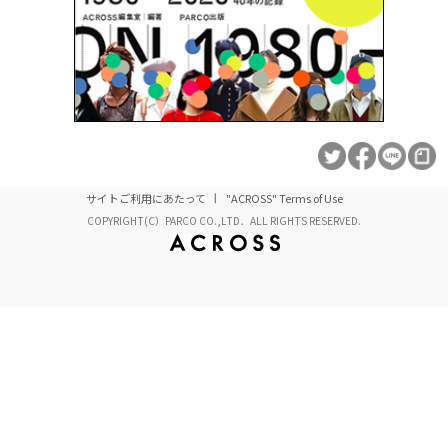
サイトご利用にあたって
"ACROSS" Terms of Use
COPYRIGHT(C）PARCO CO.,LTD．ALL RIGHTS RESERVED.