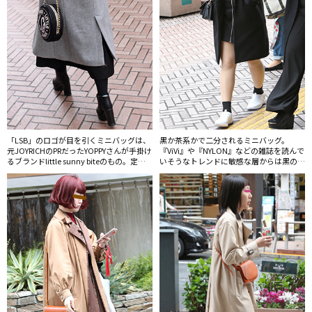
「LSB」のロゴが目を引くミニバッグは、
黒か茶系かで二分されるミニバッグ。
元JOYRICHのPRだったYOPPYさんが手掛け
『ViVi』や『NYLON』などの雑誌を読んで
るブランドlittle sunny biteのもの。定点
いそうなトレンドに敏感な層からは黒のも
観測でも20代前後の女性に大人気のブラ
のが支持されている。
ンドだ。