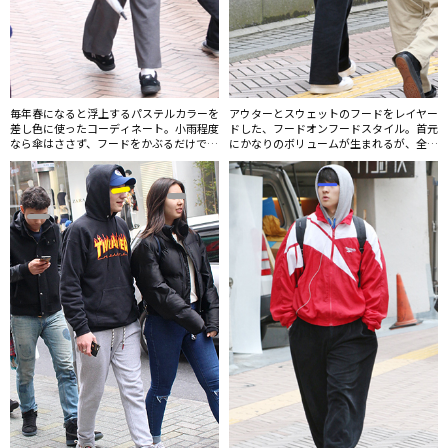
毎年春になると浮上するパステルカラーを
アウターとスウェットのフードをレイヤー
差し色に使ったコーディネート。小雨程度
ドした、フードオンフードスタイル。首元
なら傘はささず、フードをかぶるだけで済
にかなりのボリュームが生まれるが、全体
ませてしまう人も。
的にゆったりとしたシルエットのためすっ
きりして見える。