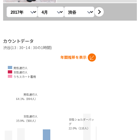
年を選択
月を選択
観測地を選択
カウントデータ
渋谷(13 : 30~14 : 30の1時間)
年間推移を表示
男性通行人
女性通行人
うちスカート着用
男性通行人
64.1%（894人）
女性通行人
女性ショルダーバッ
35.9%（500人）
グ
22.0%（110人）