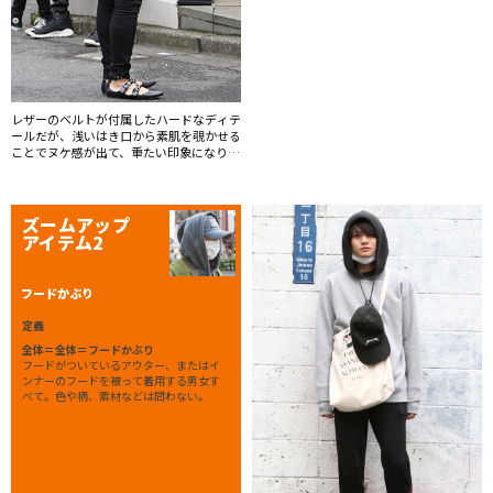
レザーのベルトが付属したハードなディテ
ールだが、浅いはき口から素肌を覗かせる
ことでヌケ感が出て、重たい印象になりす
ぎない。
ズームアップ
アイテム2
フードかぶり
定義
全体＝全体＝フードかぶり
フードがついているアウター、またはイ
ンナーのフードを被って着用する男女す
べて。色や柄、素材などは問わない。