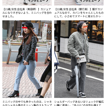
インタビュー
インタビュー
【21歳/女性 会社員（美容師）】カジュア
【22歳/女性 会社員（銀行員）】服がカジ
ルになりすぎないよう、ミニバッグを合わ
ュアルなので、カバンをちゃんとしたもの
せました。
にして、小さめでスマートに見せたかった
んです。
ミニバッグの中でも多かったのは、シャネ
ショルダーバッグあるいはリュックが幅広
ルやシャネル風のチェーン製のストラップ
い層に浸透し、“手ぶら“の女性も増えて