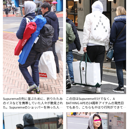
2人組。
Supuremeの列に並ぶために、折りたたみ
この日はSupuremeだけでなく、A
のイスなどを携帯していた人々が散見され
BATHING APEの24周年アイテムの発売日
た。Supuremeのショッパーを持った人は
でもあり、こちらもやはり行列ができてい
フーディー着用率がかなり高かった。
た。限定／別注／コラボ市場は加熱の一途
をたどるばかりだ。