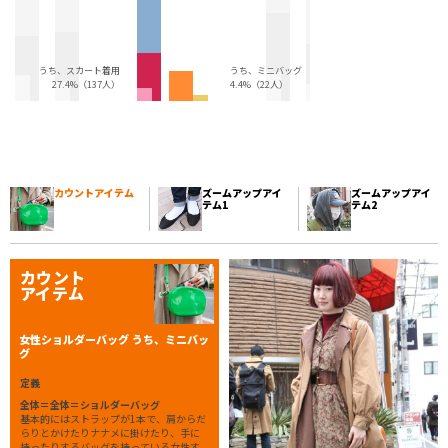
うち、スカート着用
うち、ミニバッグ
27.4%（137人）
4.4%（22人）
カウントアイテム
ズームアップアイ
ズームアップアイ
テム1
テム2
カウント
アイテム
女性ショルダーバッグ うち、ミニバッ
グ
定義
全体＝全体＝ショルダーバッグ
基本的にはストラップが1本で、肩からだ
らりとかけたりナナメに掛けたり、手に
持ったりするバッグを持っている女性す