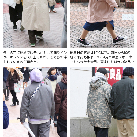
先月の定点観測では差し色として赤やピン
観測日の気温は10℃以下。前日から降り
ク、オレンジを取り上げたが、その影で浮
続く小雨も相まって、4月とは思えない寒
上しているのが黄色だ。
さとなった実査日。雨よけと首元の防寒を
兼ねてフードをかぶっていた人も多かっ
た。