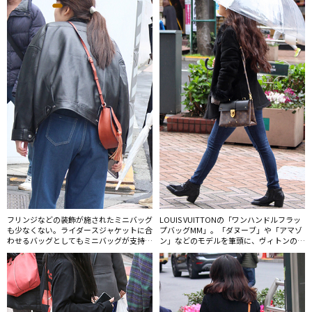
フリンジなどの装飾が施されたミニバッグ
LOUIS VUITTONの「ワンハンドルフラッ
も少なくない。ライダースジャケットに合
プバッグMM」。「ダヌーブ」や「アマゾ
わせるバッグとしてもミニバッグが支持さ
ン」などのモデルを筆頭に、ヴィトンの小
れている。
型ショルダーバッグが再び人気になってき
た。