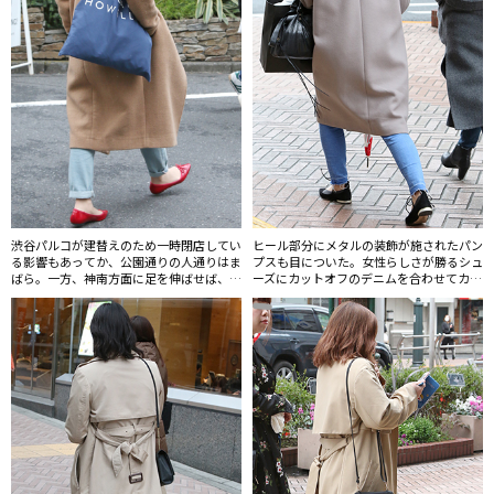
渋谷パルコが建替えのため一時閉店してい
ヒール部分にメタルの装飾が施されたパン
る影響もあってか、公園通りの人通りはま
プスも目についた。女性らしさが勝るシュ
ばら。一方、神南方面に足を伸ばせば、お
ーズにカットオフのデニムを合わせてカジ
しゃれな人で賑わっている。人々が神南へ
ュアルダウンする着こなしはすっかり定番
向かうルートが変化しているようだ。
に。