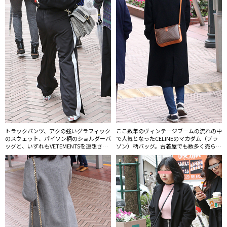
トラックパンツ、アクの強いグラフィック
ここ数年のヴィンテージブームの流れの中
のスウェット、パイソン柄のショルダーバ
で人気となったCELINEのマカダム（ブラ
ッグと、いずれもVETEMENTSを連想させ
ゾン）柄バッグ。古着屋でも数多く売られ
る要素を含んだコーディネート。
ているが、おばあちゃんやお母さんのおさ
がりのものを使う若者も増えている。