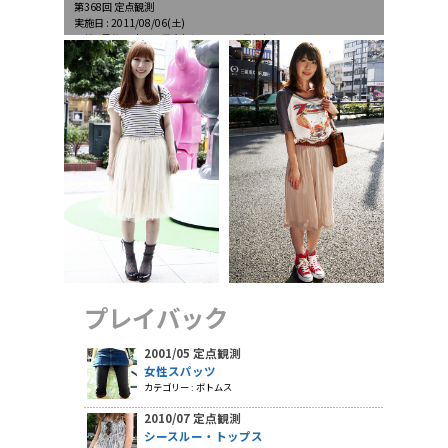
第368回 定点観測
実施日 : 2011/08/06(土)
天候 : 曇後一時雨、最高気温32.3℃、最低気温26.0℃
プレイバック
2001/05 定点観測
女性スパッツ
カテゴリー : ボトムス
2010/07 定点観測
シースルー・トップス