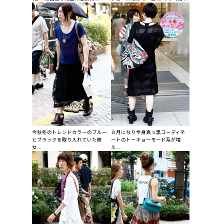
今秋冬のトレンドカラーのブルー
８月になり全身真っ黒コーディネ
とブラックを取り入れていた彼
ートのトーキョーモード系が増
女...
え...