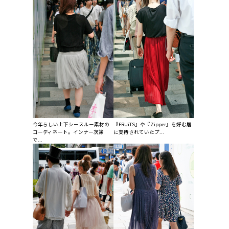
今年らしい上下シースルー素材の
『FRUiTS』や『Zipper』を好む層
コーディネート。インナー次第
に支持されていたプ...
で...