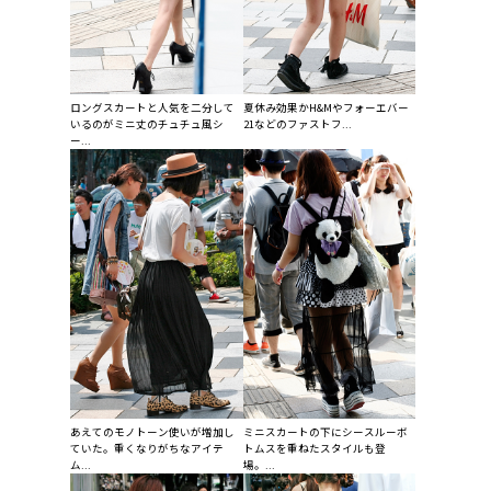
ロングスカートと人気を二分して
夏休み効果かH&Mやフォーエバー
いるのがミニ丈のチュチュ風シ
21などのファストフ...
ー...
あえてのモノトーン使いが増加し
ミニスカートの下にシースルーボ
ていた。重くなりがちなアイテ
トムスを重ねたスタイルも登
ム...
場。...