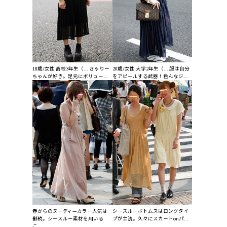
18歳/女性 高校3年生（... きゃりー
20歳/女性 大学2年生（... 服は自分
ちゃんが好き。足元にボリュー...
をアピールする武器！色んなジ...
春からのヌーディ—カラー人気は
シースルーボトムスはロングタイ
継続。シースルー素材を用いる
プが主流。久々にスカートonパ...
こ...