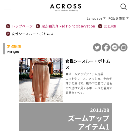
Language
PC版を表示
トップページ
定点観測/Fixed Point Observation
2011/08
女性シースルー・ボトムス
定点観測
2011/08
女性シースルー・ボトム
ス
■ズームアップアイテム定義
ニットやレース、メッシュ、その他
薄手の生地で、肌や下に着ているも
のが透けて見えるボトムスを着用す
る男女すべて。
2011/08
ズームアップ
アイテム1