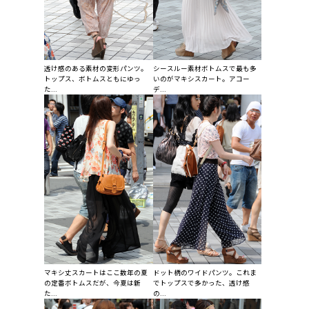
透け感のある素材の変形パンツ。
シースルー素材ボトムスで最も多
トップス、ボトムスともにゆっ
いのがマキシスカート。アコー
た...
デ...
マキシ丈スカートはここ数年の夏
ドット柄のワイドパンツ。これま
の定番ボトムスだが、今夏は新
でトップスで多かった、透け感
た...
の...