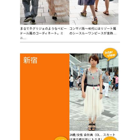
まるでネグリジェのようなベビー
コンサバ系〜40代にはリゾート風
ドール風のコーディネート。ミ
のシースルーワンピースが支持...
ニ...
新宿
24歳/女性 会社員（OL... スカート
は透け感が気に入りました。花...