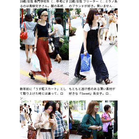
19歳/女性 専門学校生（... 参考にす
22歳/女性 フリーター（... ミラノ系
るのは青柳文子さん。服の系統...
のブランドが好き。買いません...
数年前に「うす軽スカート」とし
もともと透け感のある薄い素材が
て取り上げた時とは違って、ロ
好きな『Sweet』系女子。ロ...
ン...