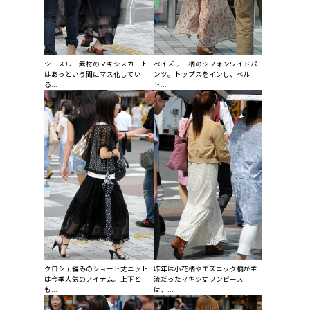
シースルー素材のマキシスカート
ペイズリー柄のシフォンワイドパ
はあっという間にマス化してい
ンツ。トップスをインし、ベル
る...
ト...
クロシェ編みのショート丈ニット
昨年は小花柄やエスニック柄が主
は今季人気のアイテム。上下と
流だったマキシ丈ワンピース
も...
は、...