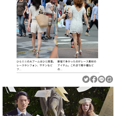
ひらミニの大ブームはひと段落。
新宿で多かったのがレース素材の
レースやシフォン、サテンなど
アイテム。これまで襟や裾など
フ...
の...