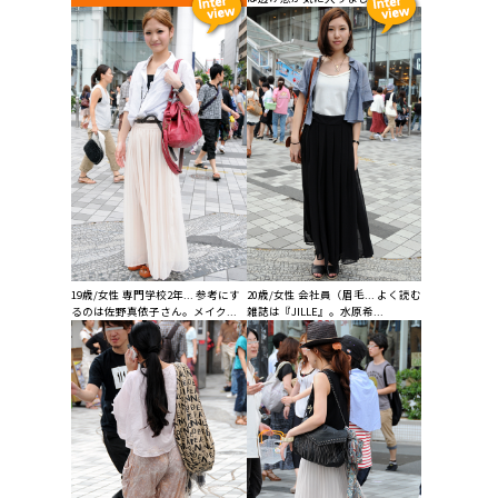
19歳/女性 専門学校2年... 参考にす
20歳/女性 会社員（眉毛... よく読む
るのは佐野真依子さん。メイク...
雑誌は『JILLE』。水原希...