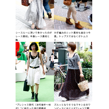
シースルーに次いで多かったのが
かぎ編みのニット素材も目立つ今
レース素材。全身レース素材と
夏。トップスではなくボトムス
胸...
と...
“プレシャス世代（30代後半〜40
ズルッとなりそうなマキシ丈のワ
代）”に目立った透け感素材...
ンピースにはミニ丈Tシャツで脚...