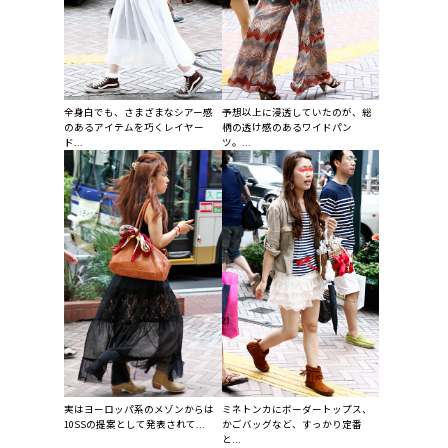
全身白でも、さまざまなシアー感
予想以上に浸透していたのが、総
のあるアイテムを巧くレイヤー
柄の透け感のあるワイドパン
ド...
ツ。...
実はヨーロッパ系のメゾンからは
ミネトンカにボーダートップス、
10SSの提案として発表されて...
かごバッグなど、すっかり定番
と...