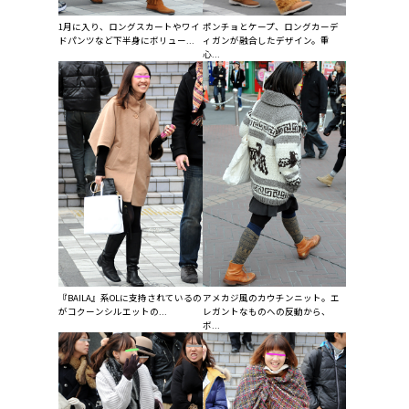
1月に入り、ロングスカートやワイ
ポンチョとケープ、ロングカーデ
ドパンツなど下半身にボリュー...
ィガンが融合したデザイン。重
心...
『BAILA』系OLに支持されているの
アメカジ風のカウチンニット。エ
がコクーンシルエットの...
レガントなものへの反動から、
ボ...