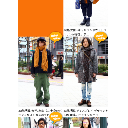
37歳/女性 - ギャルソンやヴットベ
ルリンが好き。宇...
20歳/男性 大学1年生（... 全身のバ
33歳/男性 ディスプレイ デザインや
ランスがよくなるのでビッグシ...
DJが趣味。ビッグシルエッ...