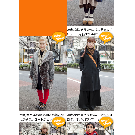
20歳/女性 大学2年生（... 足元にボ
リュームを出すためにソックス...
24歳/女性 美容師 外国人の着こな
20歳/女性 専門学校2年... パンツは
しが好き。コートがビッ...
自作。オジっぽいマニッシュな...