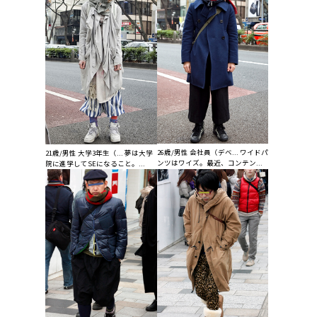
26歳/男性 会社員（デベ... ワイドパ
21歳/男性 大学3年生（... 夢は大学
ンツはワイズ。最近、コンテン...
院に進学してSEになること。...