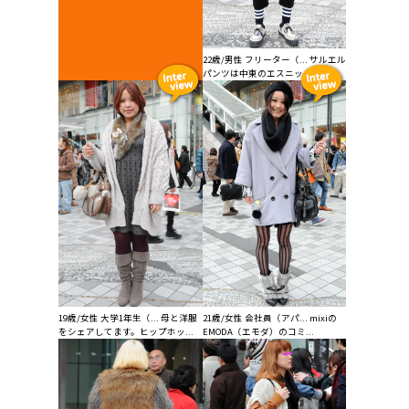
22歳/男性 フリーター（... サルエル
パンツは中東のエスニック感と...
19歳/女性 大学1年生（... 母と洋服
21歳/女性 会社員（アパ... mixiの
をシェアしてます。ヒップホッ...
EMODA（エモダ）のコミ...