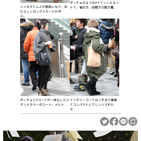
ポンチョのようなAラインシルエッ
ミニ丈ボトムスが飽和になり、あ
トで、袖付き、前開きの脱ぎ着...
たらしくロングスカートが浮
上。...
ポンチョとPコートが一体化したス
ミリタリーコートはこれまで細身
タンドカラーのコート。メルト...
でコンパクトにアレンジされた
タ...