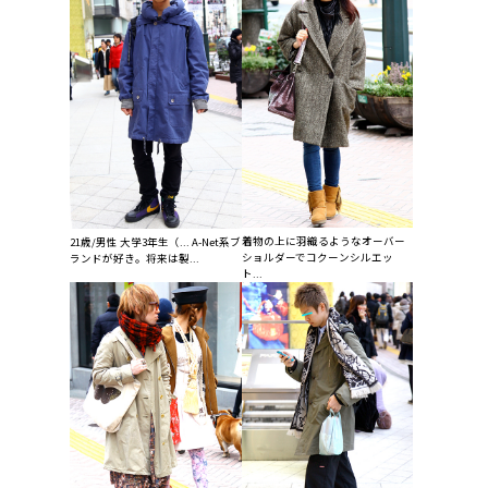
着物の上に羽織るようなオーバー
21歳/男性 大学3年生（... A-Net系ブ
ショルダーでコクーンシルエッ
ランドが好き。将来は製...
ト...