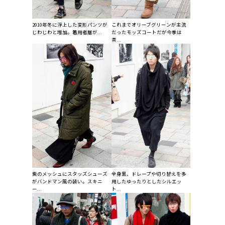
2010年冬に浮上した変形パンツが
これまでオリーブグリーンが主流
じわじわと増加。着用者層が...
だったモッズコートだが今季は
茶...
紫のメッシュにスタッズシューズ
全身黒、ドレープや切り替えを多
がバンドマン風の装い。スキニ
用したゆったりとしたシルエッ
ー...
ト...