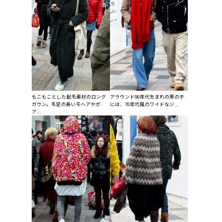
もこもことした起毛素材のロング
アラウンド90年代生まれの男の子
ガウン。毛足の長いモヘアやボ
には、70年代風のワイドなジ...
ア...