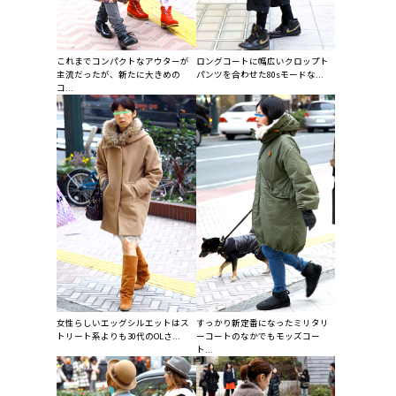
これまでコンパクトなアウターが
ロングコートに幅広いクロップト
主流だったが、新たに大きめの
パンツを合わせた80sモードな...
コ...
女性らしいエッグシルエットはス
すっかり新定番になったミリタリ
トリート系よりも30代のOLさ...
ーコートのなかでもモッズコー
ト...