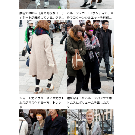
原宿では80年代風の奇抜なコーデ
バルーンスカート+ポンチョで、全
ィネートが継続している。グラ...
身でコクーンシルエットを形成...
ショート丈アウターやミニ丈ボト
裾が窄まったバルーンパンツでボ
ムスがマス化する一方、トレン
トムスにボリュームを出したス
ド...
タ...