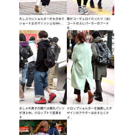
久しぶりにショルダーが大きめで
襟がコーデュロイだったり（左）
ショート丈のマニッシュなMA-...
コートの上にパーカーのフード
を...
おしゃれ男子の間では極太パンツ
ドロップショルダーを強調したデ
が浮上中。クロップトで足首を
ザインのアウターはおそらくド
チ...
メ...