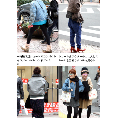
一時期は超ショートでコンパクト
ショート丈アウターの上に大判ス
なＧジャンがトレンドだった
トールを羽織りポンチョ風のシ
が、...
ル...