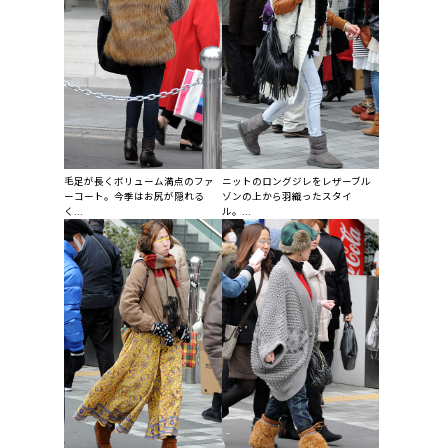
毛足が長くボリューム満点のファ
ニットのロングジレをレザーブル
ーコート。今季はお尻が隠れる
ゾンの上から羽織ったスタイ
く...
ル。...