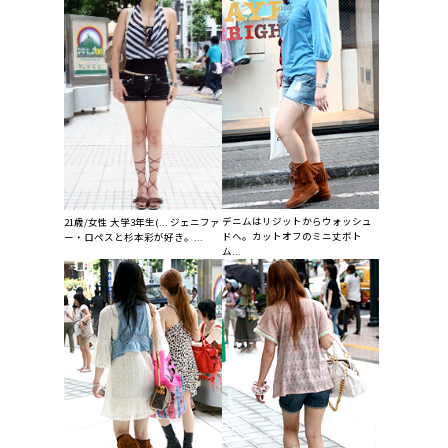
デニムはリジットからウォッシュ
21歳/女性 大学3年生(... ジェニファ
ドへ。カットオフのミニ丈ボト
ー・ロペスと杉本彩が好き。...
ム...