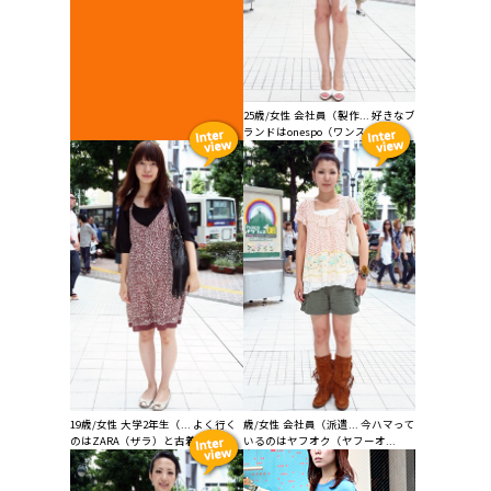
25歳/女性 会社員（製作... 好きなブ
ランドはonespo（ワンス...
19歳/女性 大学2年生（... よく行く
歳/女性 会社員（派遣... 今ハマって
のはZARA（ザラ）と古着屋...
いるのはヤフオク（ヤフーオ...