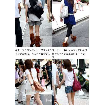
今夏に入りロング丈トップスはAラ
ストリート系にはカジュアルな印
インが主流に。ベストを合わせ...
象のミネトンカ系のショート丈
ブ...