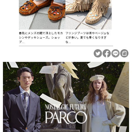
春先にメンズの間で浮上したモカ
フリンジブーツは茶やベージュな
シンやデッキシューズ。ショッ
どが多い。夏でも重くなりすぎ
プ...
な...