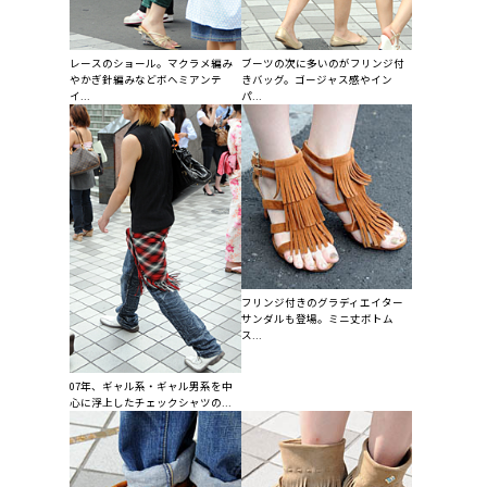
レースのショール。マクラメ編み
ブーツの次に多いのがフリンジ付
やかぎ針編みなどボヘミアンテ
きバッグ。ゴージャス感やイン
イ...
パ...
フリンジ付きのグラディエイター
サンダルも登場。ミニ丈ボトム
ス...
07年、ギャル系・ギャル男系を中
心に浮上したチェックシャツの...