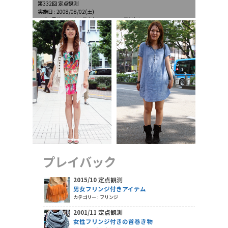
第332回 定点観測
実施日 : 2008/08/02(土)
天候 : 曇後一時晴、最高気温31.7℃、最低気温26.1℃
プレイバック
2015/10 定点観測
男女フリンジ付きアイテム
カテゴリー : フリンジ
2001/11 定点観測
女性フリンジ付きの首巻き物