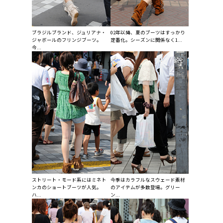
ブラジルブランド、ジュリアナ・
02年以降、夏のブーツはすっかり
ジャボールのフリンジブーツ。
定番化。シーズンに関係なく1...
今...
ストリート・モード系にはミネト
今季はカラフルなスウェード素材
ンカのショートブーツが人気。
のアイテムが多数登場。グリー
ハ...
ン...