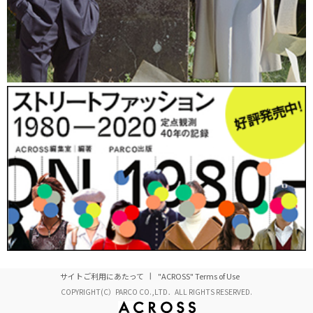
サイトご利用にあたって
"ACROSS" Terms of Use
COPYRIGHT(C）PARCO CO.,LTD．ALL RIGHTS RESERVED.