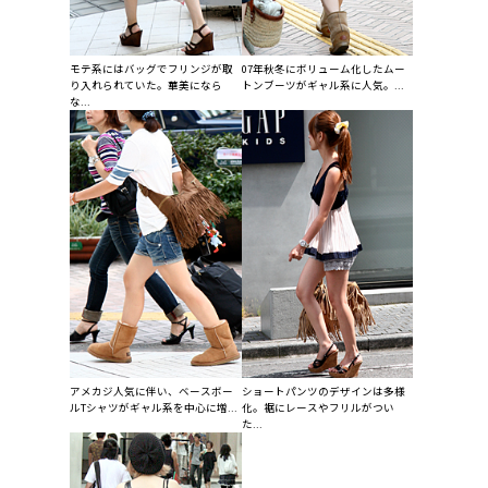
モテ系にはバッグでフリンジが取
07年秋冬にボリューム化したムー
り入れられていた。華美になら
トンブーツがギャル系に人気。...
な...
アメカジ人気に伴い、ベースボー
ショートパンツのデザインは多様
ルTシャツがギャル系を中心に増...
化。裾にレースやフリルがつい
た...