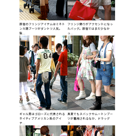
原宿のフリンジアイテムはミネト
フリンジ飾りがアクセントになっ
ンカ調ブーツがダントツ人気。
たバッグ。原宿ではまだ少なか
梨...
っ...
ギャル男はゴローズに代表される
真夏でもヌバックやムートンブー
ネイティブアメリカン系のアイ
ツが着用されるなか、ドラッグ
テ...
ス...