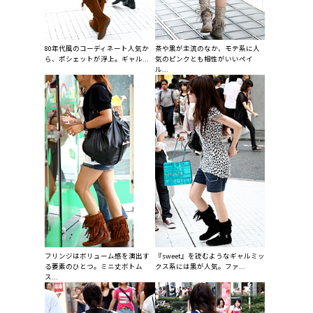
80年代風のコーディネート人気か
茶や黒が主流のなか、モテ系に人
ら、ポシェットが浮上。ギャル...
気のピンクとも相性がいいペイ
ル...
フリンジはボリューム感を演出す
『sweet』を読むようなギャルミッ
る要素のひとつ。ミニ丈ボトム
クス系には黒が人気。ファ...
ス...