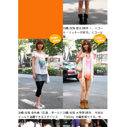
19歳/女性 短大2年生（... ニコー
ル・リッチーが好き。ニコール
風...
20歳/女性 会社員（広告... オールジ
23歳/女性 大学院3年生... 今日は
ャンルで活躍できるスタイリス...
『SEDA』の撮影帰りです。作...