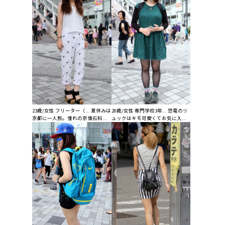
23歳/女性 フリーター（... 夏休みは
20歳/女性 専門学校3年... 恐竜のリ
京都に一人旅。憧れの京懐石料...
ュックはキモ可愛くてお気に入...