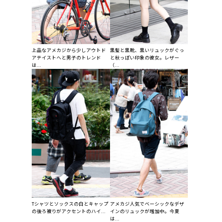
上品なアメカジから少しアウトド
黒髪と黒靴、黒いリュックがぐっ
アテイストへと男子のトレンド
と秋っぽい印象の彼女。レザー
は...
（...
Tシャツとソックスの白とキャップ
アメカジ人気でベーシックなデザ
の後ろ被りがアクセントのハイ...
インのリュックが増加中。今夏
は...