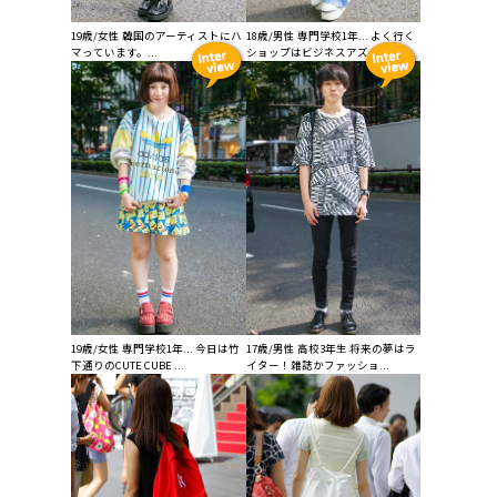
19歳/女性 韓国のアーティストにハ
18歳/男性 専門学校1年... よく行く
マっています。...
ショップはビジネスアズユージ...
19歳/女性 専門学校1年... 今日は竹
17歳/男性 高校3年生 将来の夢はラ
下通りのCUTE CUBE ...
イター！雑誌かファッショ...