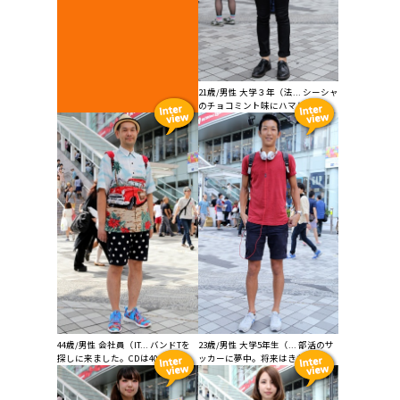
21歳/男性 大学３年（法... シーシャ
のチョコミント味にハマり中。...
44歳/男性 会社員（IT... バンドTを
23歳/男性 大学5年生（... 部活のサ
探しに来ました。CDは40...
ッカーに夢中。将来はきれいな...