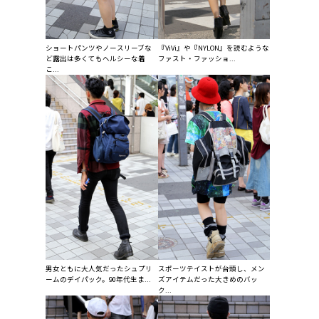
ショートパンツやノースリーブな
『ViVi』や『NYLON』を読むような
ど露出は多くてもヘルシーな着
ファスト・ファッショ...
こ...
男女ともに大人気だったシュプリ
スポーツテイストが台頭し、メン
ームのデイパック。90年代生ま...
ズアイテムだった大きめのバッ
ク...