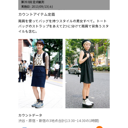
第393回 定点観測
実施日 : 2013/09/13(土)
天候 : 曇、最高気温29.1℃、最低気温23.2℃
カウントアイテム定義
両肩を使ってバッグを持つスタイルの男女すべて。トート
バッグのストラップをあえて2つに分けて両肩で背負うスタ
イルも含む。
カウントデータ
渋谷・原宿・新宿の3地点合計(13:30~14:30の1時間)