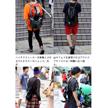
ハイテクスニーカーを髣髴とさせ
山やフェスを連想させるアウトド
るマルチカラーのリュック。光
アテイストは一時期に比べ減
沢...
少。...