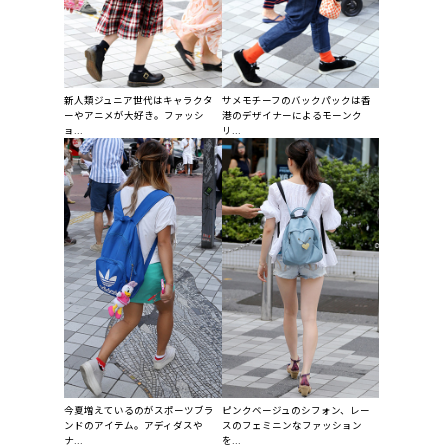
新人類ジュニア世代はキャラクタ
サメモチーフのバックパックは香
ーやアニメが大好き。ファッシ
港のデザイナーによるモーンク
ョ...
リ...
今夏増えているのがスポーツブラ
ピンクベージュのシフォン、レー
ンドのアイテム。アディダスや
スのフェミニンなファッション
ナ...
を...