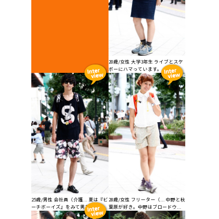
20歳/女性 大学3年生 ライブとスケ
ボーにハマっています。...
25歳/男性 会社員（介護... 夏は『ビ
28歳/女性 フリーター（... 中野と秋
ーチボーイズ』をみて男友達と...
葉原が好き。中野はブロードウ...