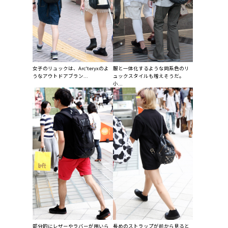
女子のリュックは、Arc'teryxのよ
服と一体化するような同系色のリ
うなアウトドアブラン...
ュックスタイルも増えそうだ。
小...
部分的にレザーやラバーが用いら
長めのストラップが前から見ると