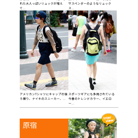
れた大人っぽいリュックが増え
サスペンダーのようなリュック
て...
ス...
アメリカンTシャツにキャップの後
スポーツギアにも多用されている
ろ被り、ナイキのスニーカー、...
今春のトレンドカラー、イエロ
ー...
原宿