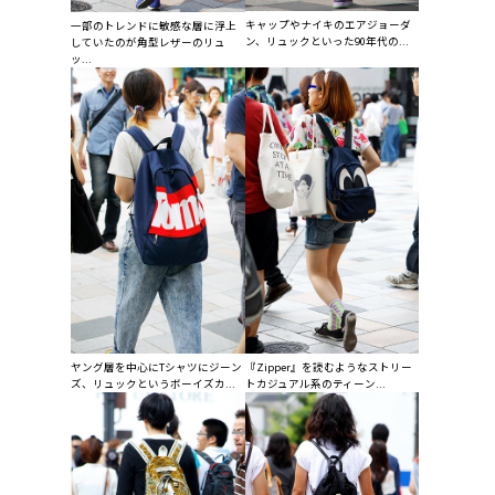
キャップやナイキのエアジョーダ
一部のトレンドに敏感な層に浮上
ン、リュックといった90年代の...
していたのが角型レザーのリュ
ッ...
ヤング層を中心にTシャツにジーン
『Zipper』を読むようなストリー
ズ、リュックというボーイズカ...
トカジュアル系のティーン...