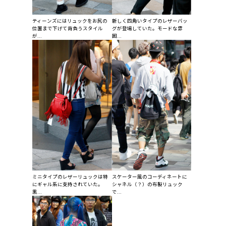
ティーンズにはリュックをお尻の
新しく四角いタイプのレザーバッ
位置まで下げて背負うスタイル
グが登場していた。モードな雰
が...
囲...
ミニタイプのレザーリュックは特
スケーター風のコーディネートに
にギャル系に支持されていた。
シャネル（？）の布製リュック
黒...
で...