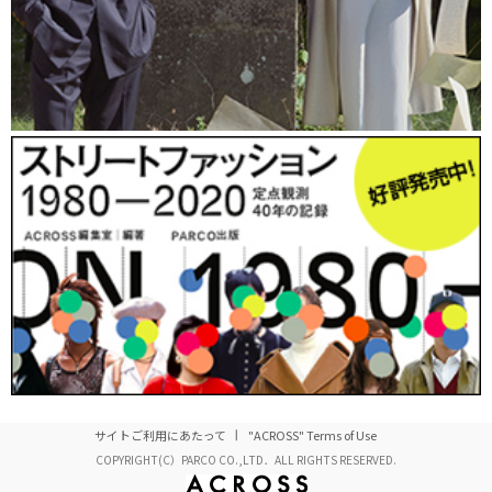
サイトご利用にあたって
"ACROSS" Terms of Use
COPYRIGHT(C）PARCO CO.,LTD．ALL RIGHTS RESERVED.