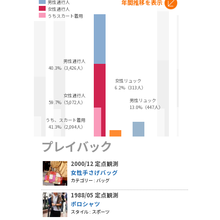
年間推移を表示
男性通行人
女性通行人
うちスカート着用
男性通行人
40.3%（3,426人）
女性リュック
6.2%（313人）
女性通行人
男性リュック
59.7%（5,072人）
13.0%（447人）
うち、スカート着用
41.3%（2,094人）
プレイバック
2000/12 定点観測
女性手さげバッグ
カテゴリー : バッグ
1988/05 定点観測
ポロシャツ
スタイル : スポーツ