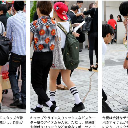
てスタッズが継
キャップやライン入りソックスなどスケー
今夏は余計なデ
減少し、丸鋲が
ター風のアイテムが人気。ただし、厚底靴
地のアイテムが
や鋲付きリュックなど完全なスポーツアイ
になり、バック