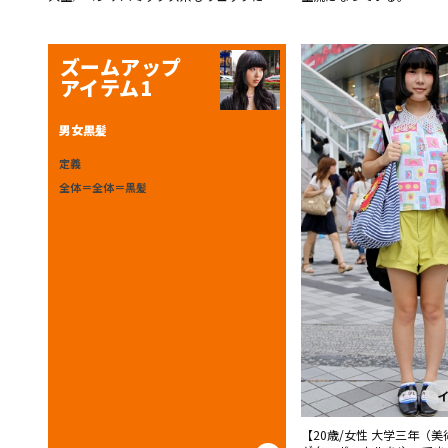
行し始めている。とはいえハートやパステ
ルなど甘いデザインのものが人気だ。
ズームアップ
アイテム1
男女黒髪
定義
全体＝全体＝黒髪
【20歳/女性 大学三年（