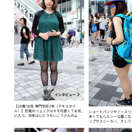
インタビュー
【20歳/女性 専門学校3年（テキスタイ
ル）】恐竜のリュックはキモ可愛くてお気
ショートパンツやノースリ
に入り。将来はいとうせいこうさんのよう
多くてもヘルシーな着こな
にオールマイティな人になりたい。
ップやスニーカー、そして
ポーツアイテムをフル装備
感覚」も今回のブームの特