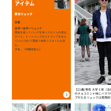
アイテム
男女リュック
定義
全体＝全体＝リュック
両肩を使ってバッグを持つスタイルの男女
すべて。トートバッグのストラップをあえ
て2つに分けて両肩で背負うスタイルも含
む。
うち、（今回はなし）
【21歳/男性 大学３年（
のチョコミント味にハマり
プが入るリュックは実用的
ます。