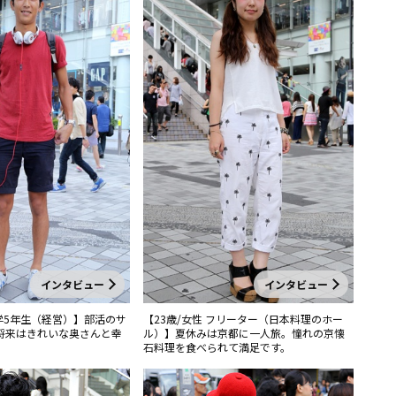
インタビュー
インタビュー
大学5年生（経営）】部活のサ
【23歳/女性 フリーター（日本料理のホー
将来はきれいな奥さんと幸
ル）】夏休みは京都に一人旅。憧れの京懐
。
石料理を食べられて満足です。