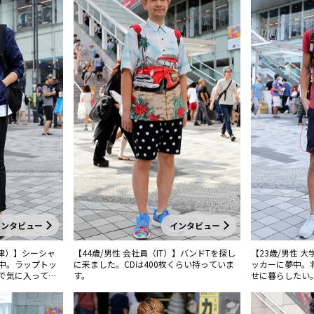
インタビュー
インタビュー
法律）】シーシャ
【44歳/男性 会社員（IT）】バンドTを探し
【23歳/男性 
中。ラップトッ
に来ました。CDは400枚くらい持っていま
ッカーに夢中。
で気に入ってい
す。
せに暮らしたい