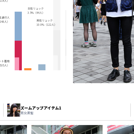
,214人）
女性リュック
3.5%（44人）
性通行人
男性リュック
,248人）
10.0%（122人）
ート着用
（535人）
ズームアップアイテム1
男女黒髪