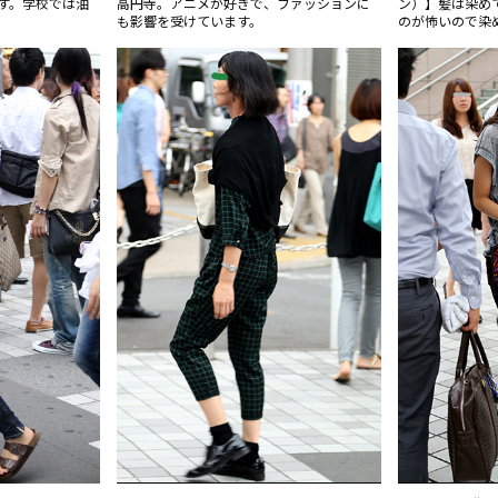
す。学校では油
高円寺。アニメが好きで、ファッションに
ン）】髪は染め
も影響を受けています。
のが怖いので染
レンジしていま