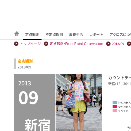
定点観測
不定点観測
消費生活
レポート
アクロスにつ
トップページ
定点観測/Fixed Point Observation
2013/09
定点観測
2013/09
カウントデ
2013
新宿(13 : 30~
09
男性通行人
女性通行人
うちスカー
新宿
男