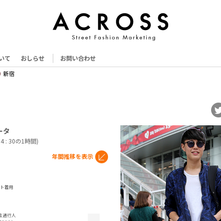
いて
おしらせ
お問い合わせ
新宿
ータ
14 : 30の1時間)
年間推移を表示
ト着用
性通行人