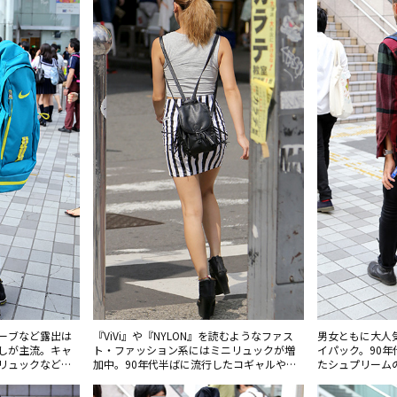
ーブなど露出は
『ViVi』や『NYLON』を読むようなファス
男女ともに大人
しが主流。キャ
ト・ファッション系にはミニリュックが増
イパック。90
リュックなどス
加中。90年代半ばに流行したコギャルや、
たシュプリーム
する「コスプレ
アムラーのようなスタイルがリバイバル。
まだ見られた。
徴だ。