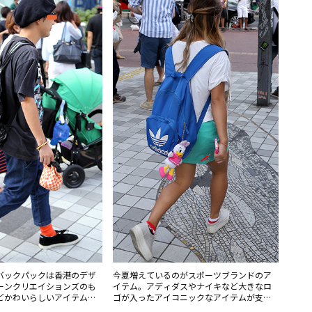
バックパックは香港のデザ
今夏増えているのがスポーツブランドのア
ーンクリエイションズのも
イテム。アディダスやナイキなど大きなロ
どかわいらしいアイテムを
ゴが入ったアイコニックなアイテムが支持
プなコーディネート。
されている。