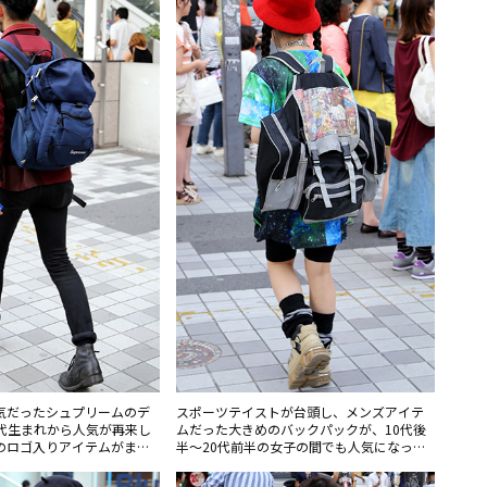
気だったシュプリームのデ
スポーツテイストが台頭し、メンズアイテ
年代生まれから人気が再来し
ムだった大きめのバックパックが、10代後
のロゴ入りアイテムがまだ
半〜20代前半の女子の間でも人気になって
いる。