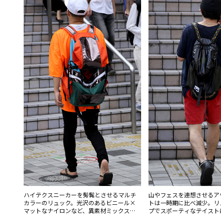
ハイテクスニーカーを髣髴とさせるマルチ
山やフェスを連想させるア
カラーのリュック。光沢のあるビニール×
トは一時期に比べ減少。リ
マットなナイロンなど、異素材ミックスも
プでスポーティなテイスト
多い。
いる。