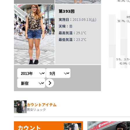
49.3%（1
第393回
女
実施日：
2013.09.13(土)
50.7%（1
天候：
曇
最高気温：
29.1℃
最低気温：
23.2℃
うち、スカ
42.9%
年を選択
月を選択
観測地を選択
カウントアイテム
男女リュック
カウント