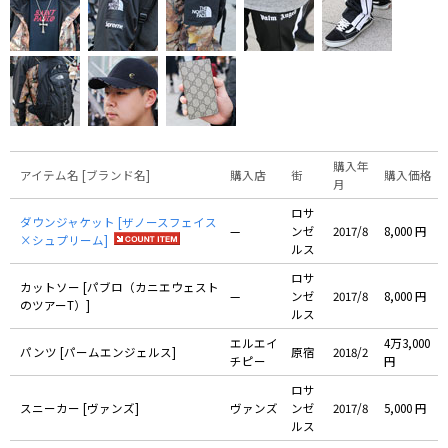
購入年
アイテム名 [ブランド名]
購入店
街
購入価格
月
ロサ
ダウンジャケット [ザノースフェイス
—
ンゼ
2017/8
8,000 円
×シュプリーム]
ルス
ロサ
カットソー [パブロ（カニエウェスト
—
ンゼ
2017/8
8,000 円
のツアーT）]
ルス
エルエイ
4万3,000
パンツ [パームエンジェルス]
原宿
2018/2
チピー
円
ロサ
スニーカー [ヴァンズ]
ヴァンズ
ンゼ
2017/8
5,000 円
ルス