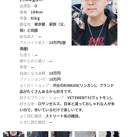
血液型：
O
身長：
184cm
体重：
81kg
居住地：
東京都 家族（父、
母）と同居
給与収入：
—
アルバイト収入：
10万円(居
酒屋)
仕送り：
—
親からの小遣い：
—
家賃：
—
自由になる金額：
10万円
ファッション代：
10万円
よく行くショップ：
渋谷のRINKAN(リンカン)。ブランド
品がたくさんあるから好きです。
好きなブランド・ショップ：
VETEMENTS(ヴェトモン)。
好きな街：
ロサンゼルス。日本と違っておしゃれな人が多
いので、歩いているだけで楽しいです。
よく読む雑誌：
ストリート系の雑誌。
たまに読む雑誌：
—