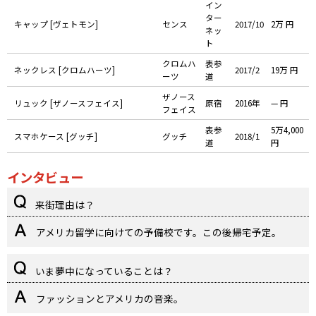
イン
ター
キャップ [ヴェトモン]
センス
2017/10
2万 円
ネッ
ト
クロムハ
表参
ネックレス [クロムハーツ]
2017/2
19万 円
ーツ
道
ザノース
リュック [ザノースフェイス]
原宿
2016年
— 円
フェイス
表参
5万4,000
スマホケース [グッチ]
グッチ
2018/1
道
円
インタビュー
来街理由は？
アメリカ留学に向けての予備校です。この後帰宅予定。
いま夢中になっていることは？
ファッションとアメリカの音楽。