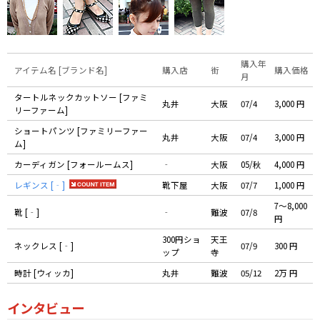
購入年
アイテム名 [ブランド名]
購入店
街
購入価格
月
タートルネックカットソー [ファミ
丸井
大阪
07/4
3,000 円
リーファーム]
ショートパンツ [ファミリーファー
丸井
大阪
07/4
3,000 円
ム]
カーディガン [フォールームス]
‐
大阪
05/秋
4,000 円
レギンス [‐]
靴下屋
大阪
07/7
1,000 円
7〜8,000
靴 [‐]
‐
難波
07/8
円
300円ショ
天王
ネックレス [‐]
07/9
300 円
ップ
寺
時計 [ウィッカ]
丸井
難波
05/12
2万 円
インタビュー