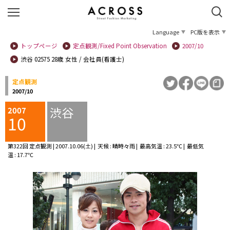
Language
PC版を表示
トップページ
定点観測/Fixed Point Observation
2007/10
渋谷 02575 28歳 女性 / 会社員(看護士)
定点観測
2007/10
渋谷
2007
10
第322回 定点観測 | 2007.10.06(土) | 天候 : 晴時々雨 | 最高気温 : 23.5℃ | 最低気
温 : 17.7℃