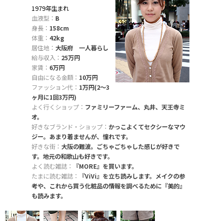
1979年生まれ
血液型：
B
身長：
158cm
体重：
42kg
居住地：
大阪府 一人暮らし
給与収入：
25万円
家賃：
6万円
自由になる金額：
10万円
ファッション代：
1万円(2〜3
ヶ月に1回3万円)
よく行くショップ：
ファミリーファーム、丸井、天王寺ミ
オ。
好きなブランド・ショップ：
かっこよくてセクシーなマウ
ジー。あまり着ませんが、憧れです。
好きな街：
大阪の難波。ごちゃごちゃした感じが好きで
す。地元の和歌山も好きです。
よく読む雑誌：
『MORE』を買います。
たまに読む雑誌：
『ViVi』を立ち読みします。メイクの参
考や、これから買う化粧品の情報を調べるために『美的』
も読みます。