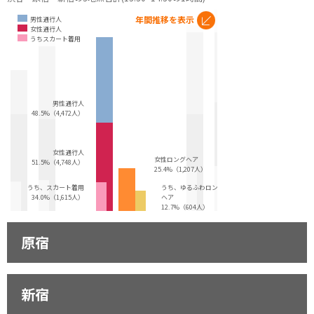
年間推移を表示
男性通行人
女性通行人
うちスカート着用
男性通行人
48.5%（4,472人）
女性通行人
女性ロングヘア
51.5%（4,748人）
25.4%（1,207人）
うち、スカート着用
うち、ゆるふわロング
34.0%（1,615人）
ヘア
12.7%（604人）
原宿
新宿