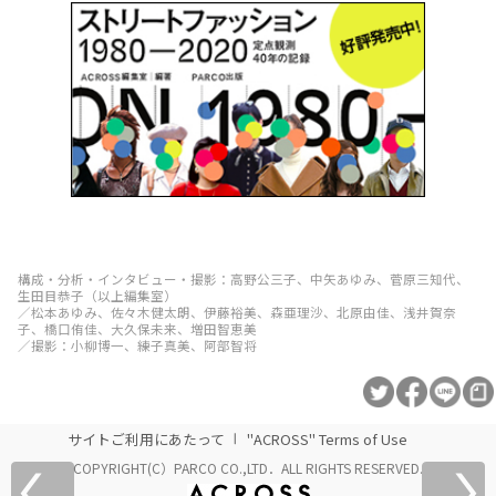
構成・分析・インタビュー・撮影：高野公三子、中矢あゆみ、菅原三知代、
生田目恭子（以上編集室）
／松本あゆみ、佐々木健太朗、伊藤裕美、森亜理沙、北原由佳、浅井賀奈
子、橋口侑佳、大久保未来、増田智恵美
／撮影：小柳博一、練子真美、阿部智将
サイトご利用にあたって
"ACROSS" Terms of Use
COPYRIGHT(C）PARCO CO.,LTD．ALL RIGHTS RESERVED.