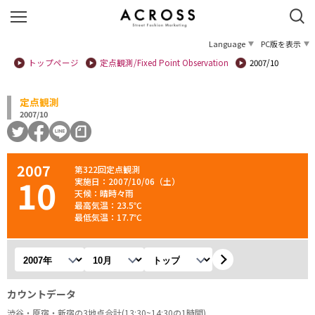
Language
PC版を表示
トップページ
定点観測/Fixed Point Observation
2007/10
定点観測
2007/10
2007
第322回定点観測
10
実施日：2007/10/06（土）
天候：晴時々雨
最高気温：23.5℃
最低気温：17.7℃
年を選択
月を選択
観測地を選択
カウントデータ
渋谷・原宿・新宿の3地点合計(13:30~14:30の1時間)