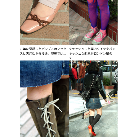
01年に登場したパンプス用ソック
クラッシュした編みタイツやパン
スは実用性から浸透。現在では...
キッシュな配色がロンドン風の
ス...