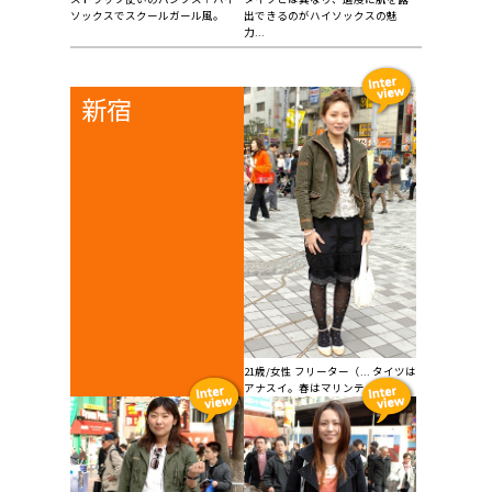
ソックスでスクールガール風。
出できるのがハイソックスの魅
力...
新宿
21歳/女性 フリーター（... タイツは
アナスイ。春はマリンテイスト...