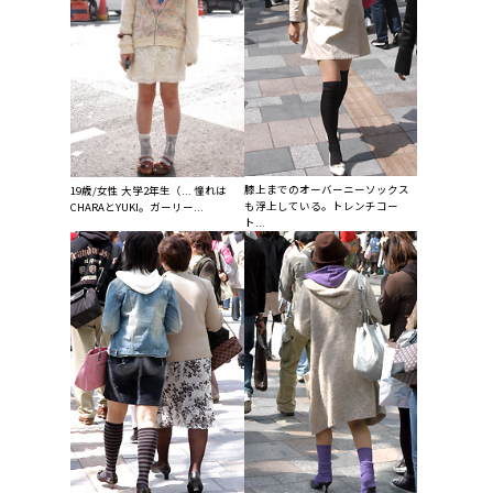
膝上までのオーバーニーソックス
19歳/女性 大学2年生（... 憧れは
も浮上している。トレンチコー
CHARAとYUKI。ガーリー...
ト...