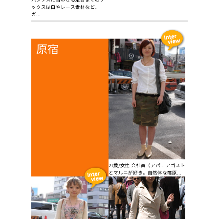
ックスは白やレース素材など、
ガ...
原宿
21歳/女性 会社員（アパ... アゴスト
とマルニが好き。自然体な篠原...