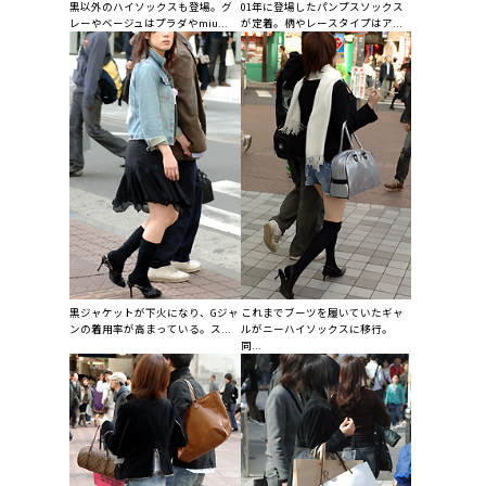
黒以外のハイソックスも登場。グ
01年に登場したパンプスソックス
レーやベージュはプラダやmiu...
が定着。柄やレースタイプはア...
黒ジャケットが下火になり、Gジャ
これまでブーツを履いていたギャ
ンの着用率が高まっている。ス...
ルがニーハイソックスに移行。
同...