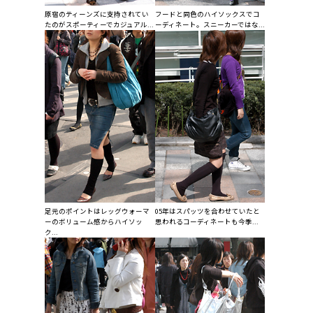
原宿のティーンズに支持されてい
フードと同色のハイソックスでコ
たのがスポーティーでカジュアル...
ーディネート。スニーカーではな...
足元のポイントはレッグウォーマ
05年はスパッツを合わせていたと
ーのボリューム感からハイソッ
思われるコーディネートも今季...
ク...