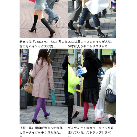
新宿では『CanCam』『JJ』系の女
OLには黒レースのタイツが人気。
性にもハイソックスが支...
06年に入りデニムはスリムで...
「脱・黒」傾向が強まった今月、
ヴィヴィットなカラータイツが好
カラータイツも多く見られた。
まれている。ストラップ付きパ
久...
ン...