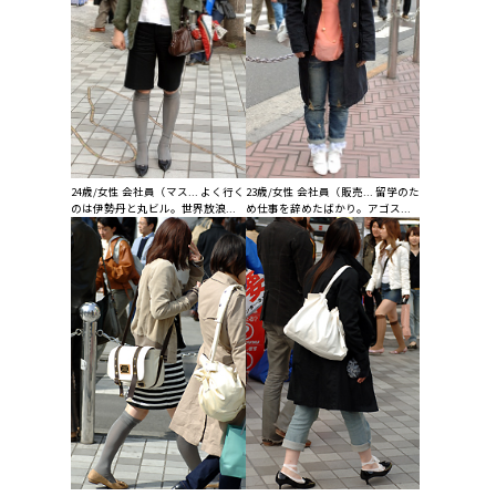
24歳/女性 会社員（マス... よく行く
23歳/女性 会社員（販売... 留学のた
のは伊勢丹と丸ビル。世界放浪...
め仕事を辞めたばかり。アゴス...