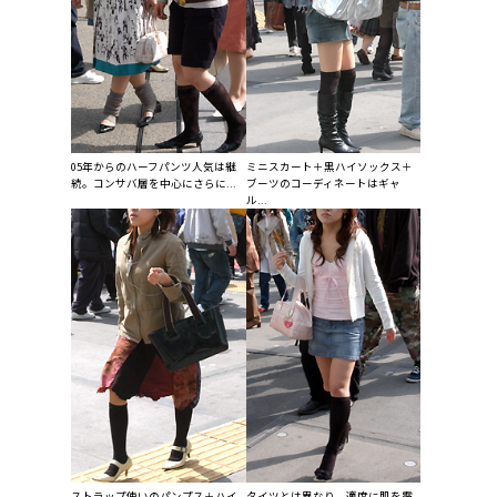
05年からのハーフパンツ人気は継
ミニスカート＋黒ハイソックス＋
続。コンサバ層を中心にさらに...
ブーツのコーディネートはギャ
ル...
ストラップ使いのパンプス＋ハイ
タイツとは異なり、適度に肌を露