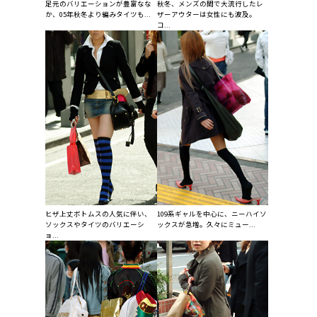
足元のバリエーションが豊富なな
秋冬、メンズの間で大流行したレ
か、05年秋冬より編みタイツも...
ザーアウターは女性にも波及。
コ...
ヒザ上丈ボトムスの人気に伴い、
109系ギャルを中心に、ニーハイソ
ソックスやタイツのバリエーシ
ックスが急増。久々にミュー...
ョ...