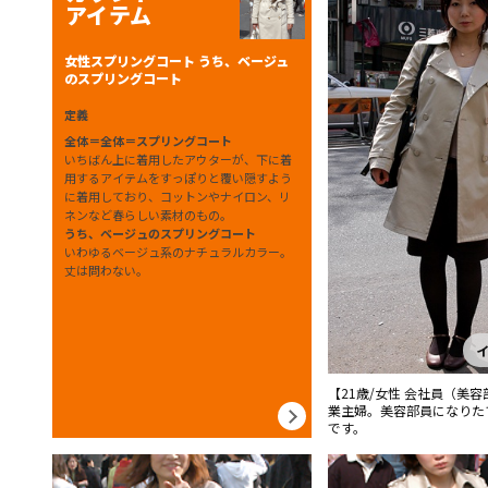
アイテム
女性スプリングコート うち、ベージュ
のスプリングコート
定義
全体＝全体＝スプリングコート
いちばん上に着用したアウターが、下に着
用するアイテムをすっぽりと覆い隠すよう
に着用しており、コットンやナイロン、リ
ネンなど春らしい素材のもの。
うち、ベージュのスプリングコート
いわゆるベージュ系のナチュラルカラー。
丈は問わない。
【21歳/女性 会社員（美
業主婦。美容部員になりた
です。