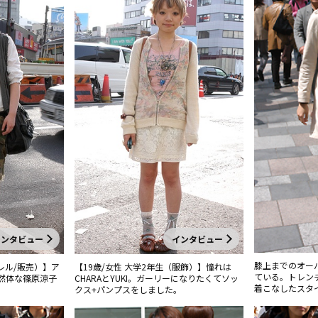
インタビュー
インタビュー
膝上までのオー
レル/販売）】ア
【19歳/女性 大学2年生（服飾）】憧れは
ている。トレン
然体な篠原涼子
CHARAとYUKI。ガーリーになりたくてソッ
着こなしたスタ
クス+パンプスをしました。