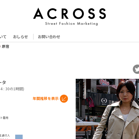
いて
おしらせ
お問い合わせ
原宿
ータ
14 : 30の1時間)
年間推移を表示
ト着用
性通行人