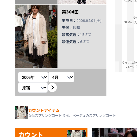
41.3%（2
第304回
女
実施日：
2006.04.01(土)
58.7%（2
天候：
快晴
最高気温：
15.3℃
最低気温：
6.3℃
うち、スカ
24.4%
年を選択
月を選択
観測地を選択
カウントアイテム
女性スプリングコート うち、ベージュのスプリングコート
カウント