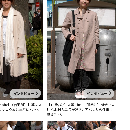
インタビュー
インタビュー
高校2年生（普通科）】夢はス
【18歳/女性 大学1年生（服飾）】斬新で大
ルマニウムと黒酢にハマっ
胆な木村カエラが好き。アパレルの仕事に
就きたい。