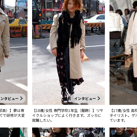
インタビュー
インタビュー
容部員）】夢は専
【18歳/女性 専門学校1年生（服飾）】リサ
【17歳/女性 
てで研修が大変
イクルショップによく行きます。ズッカに
タイリスト。ゲ
就職したい。
ています。