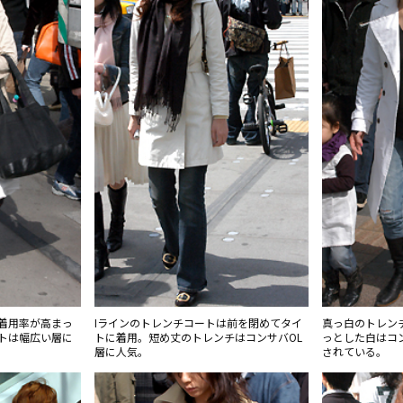
着用率が高まっ
Iラインのトレンチコートは前を閉めてタイ
真っ白のトレン
トは幅広い層に
トに着用。短め丈のトレンチはコンサバOL
っとした白はコ
層に人気。
されている。