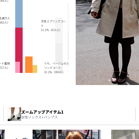
,098人）
性通行人
女性スプリングコー
,982人）
ト
21.2%（631人）
ート着用
うち、ベージュのスプ
（727人）
リングコート
10.2%（304人）
ズームアップアイテム1
女性ソックス+パンプス