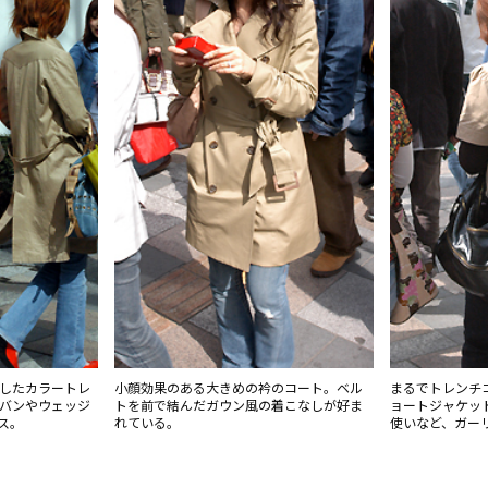
化したカラートレ
小顔効果のある大きめの衿のコート。ベル
まるでトレンチ
ーバンやウェッジ
トを前で結んだガウン風の着こなしが好ま
ョートジャケッ
ス。
れている。
使いなど、ガー