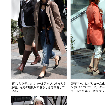
4月に入りデニムのロールアップスタイルが
05年ギャルにボリューム
急増。足元の肌見せで春らしさを表現して
ンチは06年は下火に。タ
いる。
ソールで今年らしさをプラ