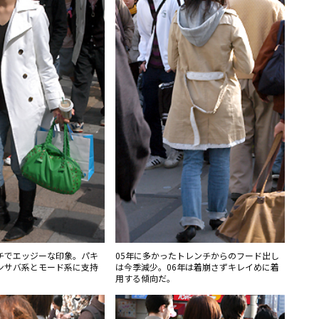
チでエッジーな印象。パキ
05年に多かったトレンチからのフード出し
ンサバ系とモード系に支持
は今季減少。06年は着崩さずキレイめに着
用する傾向だ。