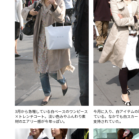
3月から急増している白ベースのワンピース
今月に入り、白アイテムの
×トレンチコート。淡い色みやふんわり素
ている。なかでも白スカー
材のエアリー感が今年っぽい。
支持されていた。