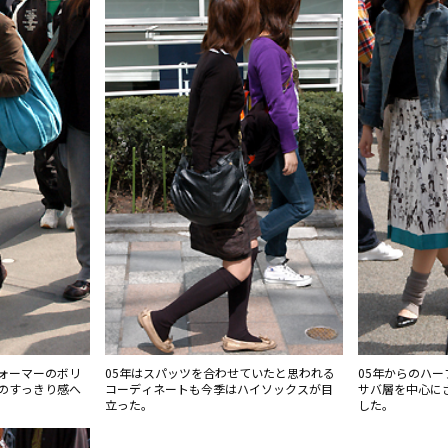
ォーマーのボリ
05年はスパッツを合わせていたと思われる
05年からのハ
のすっきり感へ
コーディネートも今季はハイソックスが目
サバ層を中心に
立った。
した。