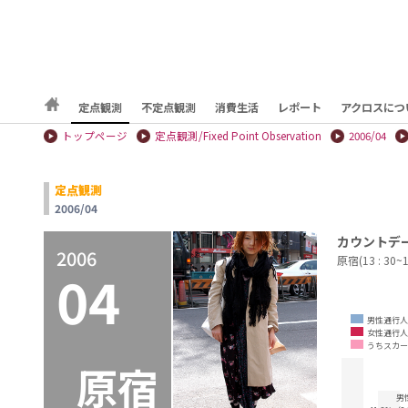
定点観測
不定点観測
消費生活
レポート
アクロスにつ
トップページ
定点観測/Fixed Point Observation
2006/04
定点観測
2006/04
カウントデ
2006
原宿(13 : 30~
04
男性通行人
女性通行人
うちスカー
原宿
男