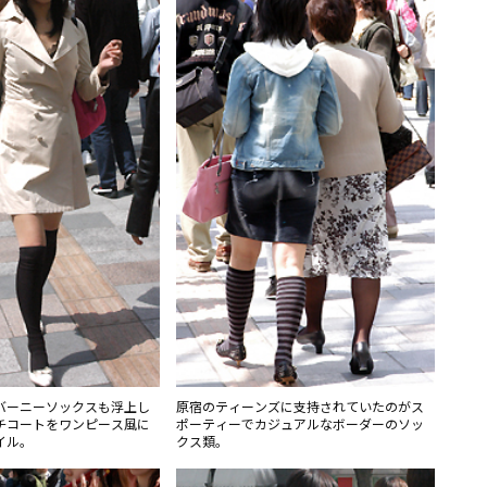
バーニーソックスも浮上し
原宿のティーンズに支持されていたのがス
チコートをワンピース風に
ポーティーでカジュアルなボーダーのソッ
イル。
クス類。