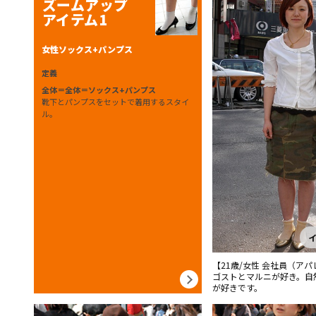
ズームアップ
アイテム1
女性ソックス+パンプス
定義
全体＝全体＝ソックス+パンプス
靴下とパンプスをセットで着用するスタイ
ル。
【21歳/女性 会社員（アパ
ゴストとマルニが好き。自
が好きです。