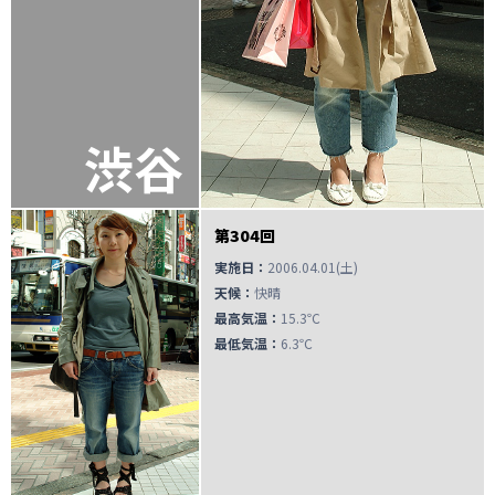
渋谷
第304回
実施日：
2006.04.01(土)
天候：
快晴
最高気温：
15.3℃
最低気温：
6.3℃