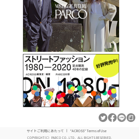
サイトご利用にあたって
"ACROSS" Terms of Use
COPYRIGHT(C）PARCO CO.,LTD．ALL RIGHTS RESERVED.