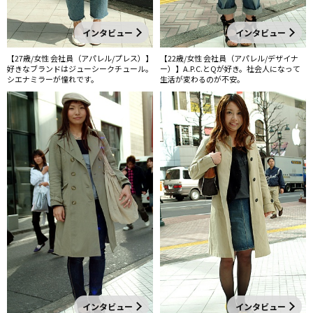
インタビュー
インタビュー
【27歳/女性 会社員（アパレル/プレス）】
【22歳/女性 会社員（アパレル/デザイナ
好きなブランドはジューシークチュール。
ー）】A.P.C.とQが好き。社会人になって
シエナミラーが憧れです。
生活が変わるのが不安。
インタビュー
インタビュー