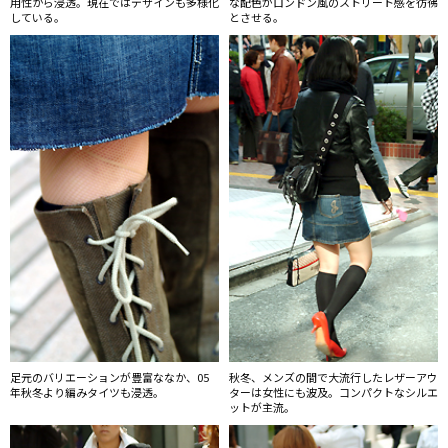
用性から浸透。現在ではデザインも多様化
な配色がロンドン風のストリート感を彷彿
している。
とさせる。
足元のバリエーションが豊富ななか、05
秋冬、メンズの間で大流行したレザーアウ
年秋冬より編みタイツも浸透。
ターは女性にも波及。コンパクトなシルエ
ットが主流。