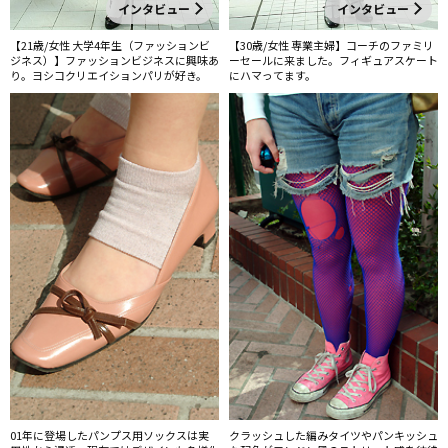
インタビュー
インタビュー
【21歳/女性 大学4年生（ファッションビ
【30歳/女性 専業主婦】コーチのファミリ
ジネス）】ファッションビジネスに興味あ
ーセールに来ました。フィギュアスケート
り。ヨシコクリエイションパリが好き。
にハマってます。
01年に登場したパンプス用ソックスは実
クラッシュした編みタイツやパンキッシュ