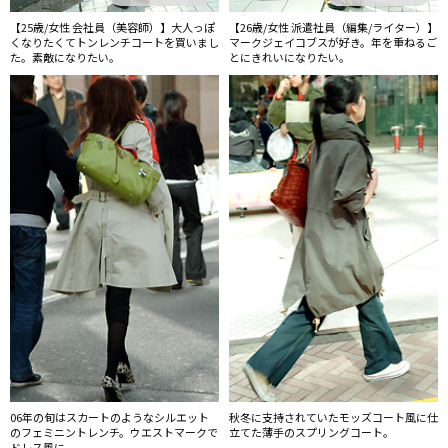
【25歳/女性 会社員（美容師）】大人っぽ
【26歳/女性 派遣社員（編集/ライター）】
くなりたくてトンレンチコートを買いまし
マークジェイコブスが好き。年を重ねるご
た。素敵になりたい。
とにきれいになりたい。
06年の旬はスカートのようなシルエット
秋冬に支持されていたモッズコート風に仕
のフェミニントレンチ。ウエストマークで
立てた薄手のスプリングコート。
ドレス風に。