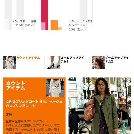
うち、スカート着用
うち、ベージュのスプ
22.9%（302人）
リングコート
5.5%（72人）
カウントアイテム
ズームアップアイ
ズームアップアイ
テム1
テム2
カウント
アイテム
女性スプリングコート うち、ベージュ
のスプリングコート
定義
全体＝全体＝スプリングコート
いちばん上に着用したアウターが、下に
着用するアイテムをすっぽりと覆い隠す
ように着用しており、コットンやナイロ