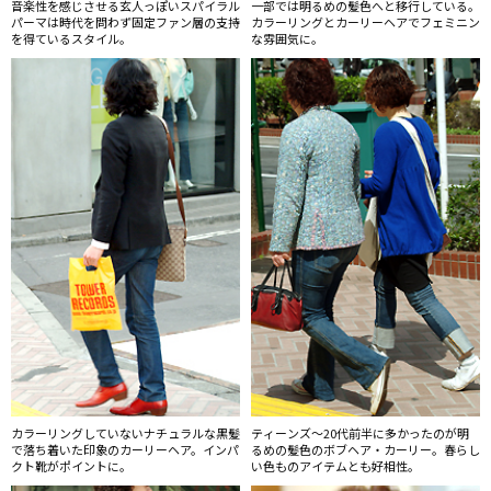
音楽性を感じさせる玄人っぽいスパイラル
一部では明るめの髪色へと移行している。
パーマは時代を問わず固定ファン層の支持
カラーリングとカーリーヘアでフェミニン
を得ているスタイル。
な雰囲気に。
カラーリングしていないナチュラルな黒髪
ティーンズ〜20代前半に多かったのが明
で落ち着いた印象のカーリーヘア。インパ
るめの髪色のボブヘア・カーリー。春らし
クト靴がポイントに。
い色ものアイテムとも好相性。