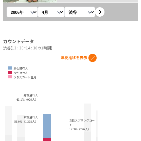
年を選択
月を選択
観測地を選択
カウントデータ
渋谷(13 : 30~14 : 30の1時間)
年間推移を表示
男性通行人
女性通行人
うちスカート着用
男性通行人
41.1%（920人）
女性通行人
女性スプリングコー
58.9%（1,318人）
ト
17.3%（226人）