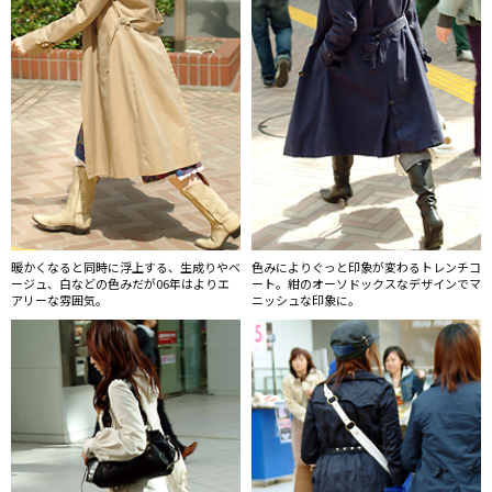
暖かくなると同時に浮上する、生成りやベ
色みによりぐっと印象が変わるトレンチコ
ージュ、白などの色みだが06年はよりエ
ート。紺のオーソドックスなデザインでマ
アリーな雰囲気。
ニッシュな印象に。