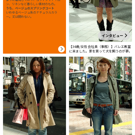
ン、リネンなど春らしい素材のもの。
うち、ベージュのスプリングコート
いわゆるベージュ系のナチュラルカラ
ー。丈は問わない。
インタビュー
【34歳/女性 会社員（事務）】バレエ教室
に来ました。家を買って犬を飼うのが夢。