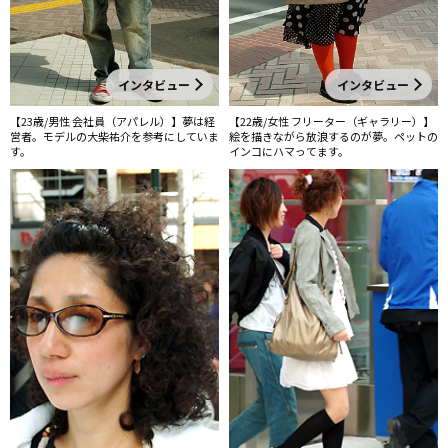
インタビュー
インタビュー
【23歳/男性 会社員（アパレル）】夢は経
【22歳/女性 フリーター（ギャラリー）】
営者。モデルの大柴祐介を参考にしていま
絵を描きながら放浪するのが夢。ペットの
す。
インコにハマってます。