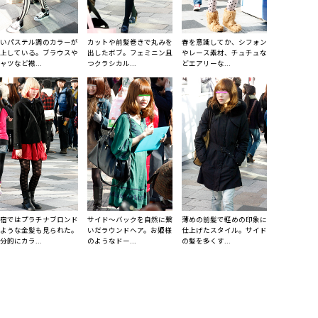
いパステル調のカラーが
カットや前髪巻きで丸みを
春を意識してか、シフォン
上している。ブラウスや
出したボブ。フェミニン且
やレース素材、チュチュな
ャツなど襟...
つクラシカル...
どエアリーな...
宿ではプラチナブロンド
サイド〜バックを自然に繋
薄めの前髪で軽めの印象に
ような金髪も見られた。
いだラウンドヘア。お姫様
仕上げたスタイル。サイド
分的にカラ...
のようなドー...
の髪を多くす...