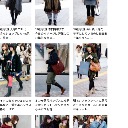
9歳/女性 大学1年生（...
19歳/女性 専門学校2年...
26歳/女性 会社員（専門...
きなショップはA-net系
今日のイメージは洋館に住
参考にしているのは臼田あ
。誰か...
む陰気な女の...
さ美ちゃん。...
イドに金メッシュの入っ
オンザ眉毛バングスに襟足
明るいブラウンヘアに眉毛
黒髪に、重ためバングス
を短くカットしたワカメち
ぎりぎりのカールした前髪
持ち上げて...
ゃんボブも増...
がキュート。...