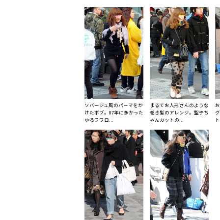
ソバージュ風のパーマをか
まるでお人形さんのような
お
けたボブ。07年に多かった
巻き髪のアレンジ。聖子ち
グ
ゆるフワロ...
ゃんカットの...
ト