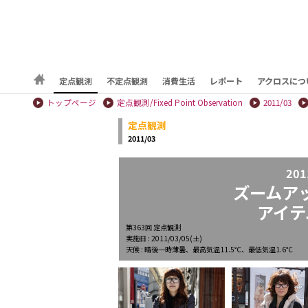
定点観測
不定点観測
消費生活
レポート
アクロスにつ
トップページ
定点観測/Fixed Point Observation
2011/03
定点観測
2011/03
201
ズームア
アイテ
第363回 定点観測
実施日 : 2011/03/05(土)
天候 : 晴後一時薄曇、最高気温11.5℃、最低気温1.6℃