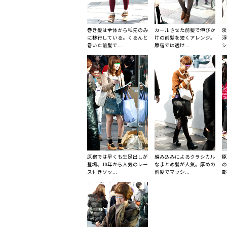
巻き髪は全体から毛先のみ
カールさせた前髪で伸びか
淡
に移行している。くるんと
けの前髪を短くアレンジ。
浮
巻いた前髪で...
原宿では透け...
シ
原宿では早くも生足出しが
編み込みによるクラシカル
原
登場。10年から人気のレー
なまとめ髪が人気。厚めの
の
ス付きソッ...
前髪でマッシ...
部