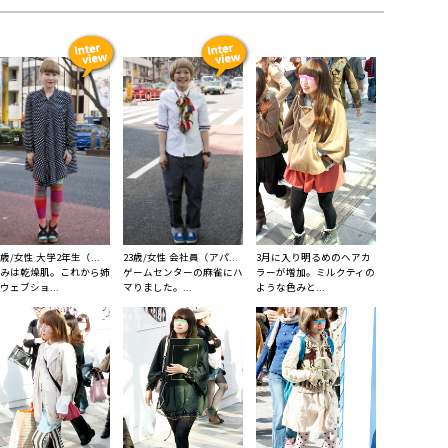
1歳/女性 大学2年生（...
23歳/女性 会社員（アパ...
3月に入り明るめのヘアカ
みは乾燥肌。これから姉
ゲームセンターの麻雀にハ
ラーが増加。ミルクティの
ウェブショ...
マりました。...
ような色みと...