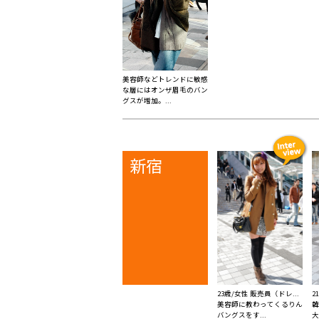
美容師などトレンドに敏感
な層にはオンザ眉毛のバン
グスが増加。...
新宿
23歳/女性 販売員（ドレ...
2
美容師に教わってくるりん
韓
バングスをす...
大