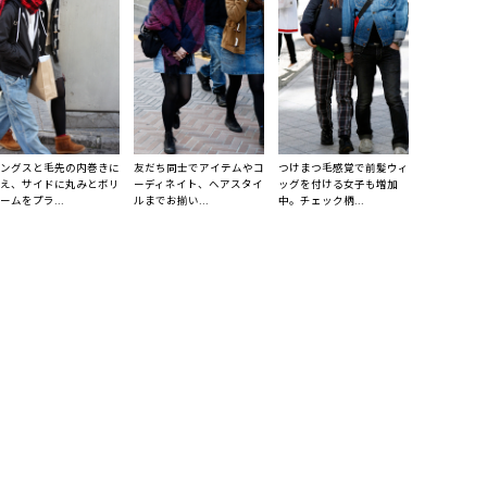
ングスと毛先の内巻きに
友だち同士でアイテムやコ
つけまつ毛感覚で前髪ウィ
え、サイドに丸みとボリ
ーディネイト、ヘアスタイ
ッグを付ける女子も増加
ームをプラ...
ルまでお揃い...
中。チェック柄...