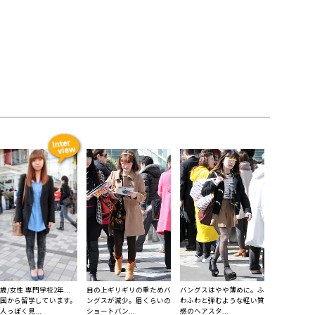
1歳/女性 専門学校2年...
目の上ギリギリの重ためバ
バングスはやや薄めに。ふ
国から留学しています。
ングスが減少。眉くらいの
わふわと弾むような軽い質
人っぽく見...
ショートバン...
感のヘアスタ...