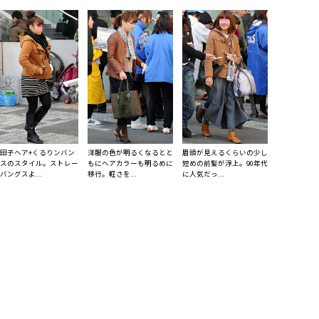
団子ヘア+くるりンバン
洋服の色が明るくなるとと
眉頭が見えるくらいの少し
スのスタイル。ストレー
もにヘアカラーも明るめに
短めの前髪が浮上。90年代
バングスよ...
移行。軽さを...
に人気だっ...