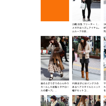
23歳/女性 フリーター（...
1
メガネはハズしアイテム。
好
ムルーアの荻...
列
目の上ぎりぎりのふんわり
PS系女子にはバングスの
サ
カールした前髪とタテロー
あるヘアスタイルとニット
た
ルの姫ヘア。...
帽がセットコ...
を