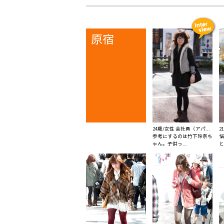
原宿
24歳/女性 会社員（アパ...
2
参考にするのは竹下玲奈ち
悩
ゃん。子供っ...
と