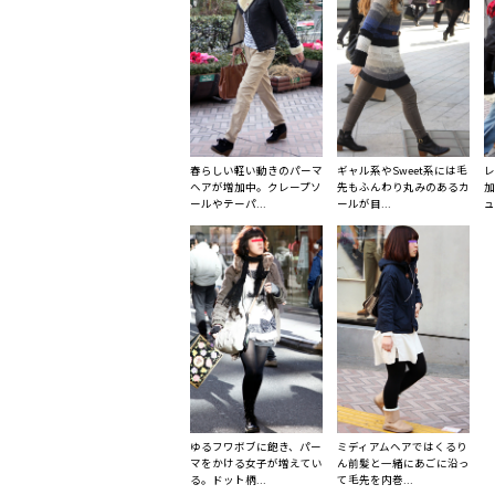
春らしい軽い動きのパーマ
ギャル系やSweet系には毛
レ
ヘアが増加中。クレープソ
先もふんわり丸みのあるカ
加
ールやテーパ...
ールが目...
ュ
ゆるフワボブに飽き、パー
ミディアムヘアではくるり
マをかける女子が増えてい
ん前髪と一緒にあごに沿っ
る。ドット柄...
て毛先を内巻...