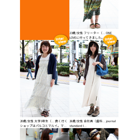
23歳/女性 フリーター（... ONE
LOVEに行ってきました。サ...
20歳/女性 大学3年生（... 良く行く
26歳/女性 会社員（歯科... journal
ショップはパルコとマルイ。マ...
standard l...