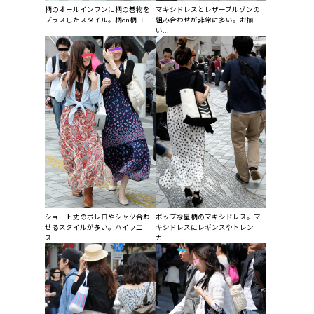
柄のオールインワンに柄の巻物を
マキシドレスとレザーブルゾンの
プラスしたスタイル。柄on柄コ...
組み合わせが非常に多い。お揃
い...
ショート丈のボレロやシャツ合わ
ポップな星柄のマキシドレス。マ
せるスタイルが多い。ハイウエ
キシドレスにレギンスやトレン
ス...
カ...