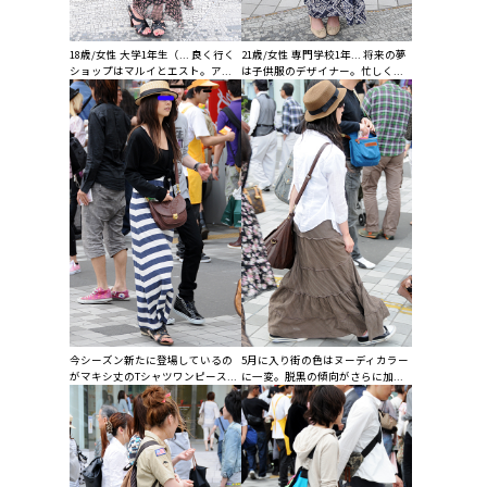
18歳/女性 大学1年生（... 良く行く
21歳/女性 専門学校1年... 将来の夢
ショップはマルイとエスト。ア...
は子供服のデザイナー。忙しく...
今シーズン新たに登場しているの
5月に入り街の色はヌーディカラー
がマキシ丈のTシャツワンピース...
に一変。脱黒の傾向がさらに加...