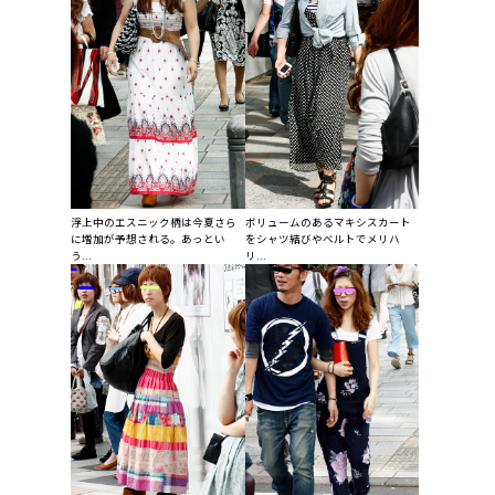
浮上中のエスニック柄は今夏さら
ボリュームのあるマキシスカート
に増加が予想される。あっとい
をシャツ結びやベルトでメリハ
う...
リ...