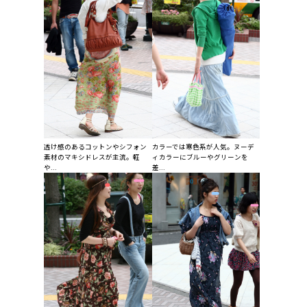
透け感のあるコットンやシフォン
カラーでは寒色系が人気。ヌーデ
素材のマキシドレスが主流。軽
ィカラーにブルーやグリーンを
や...
差...