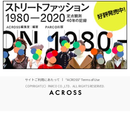
サイトご利用にあたって
"ACROSS" Terms of Use
COPYRIGHT(C）PARCO CO.,LTD．ALL RIGHTS RESERVED.