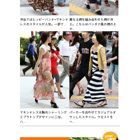
渋谷ではヒッピーバンド+マキシド
異なる柄を組み合わせた柄が浮
レスのスタイルが人気。一部で...
上。こちらはバンダナ風の柄の上
か...
マキシドレスは胸元シャーリング
パーカーを合わせてカジュアルダ
とブラトップデザインに二分。
ウンしたスタイル。ウエストを
ハ...
ヘ...