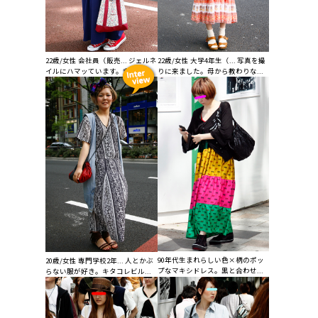
22歳/女性 会社員（販売... ジェルネ
22歳/女性 大学4年生（... 写真を撮
イルにハマッています。幸せな...
りに来ました。母から教わりな...
90年代生まれらしい色×柄のポッ
20歳/女性 専門学校2年... 人とかぶ
プなマキシドレス。黒と合わせ...
らない服が好き。キタコレビル...