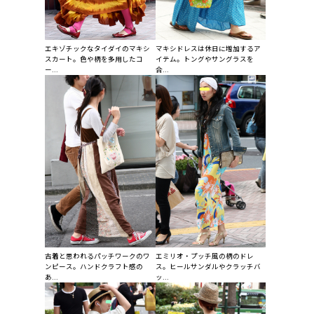
エキゾチックなタイダイのマキシ
マキシドレスは休日に増加するア
スカート。色や柄を多用したコ
イテム。トングやサングラスを
ー...
合...
古着と思われるパッチワークのワ
エミリオ・プッチ風の柄のドレ
ンピース。ハンドクラフト感の
ス。ヒールサンダルやクラッチバ
あ...
ッ...