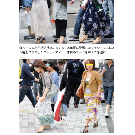
白ベースの小花柄が浮上。カンカ
09年夏に登場したマキシドレスは2
ン帽をプラスしたアーリーアメ
年目のブームを迎えて急速に...
リ...