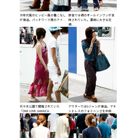
70年代風のヒッピー風の着こなし
原宿では柄のオールインワンが支
が復活。パッチワーク調のアイ...
持されていた。濃紺に大きな花
柄...
代々木公園で開催されていた
アウターではGジャンが復活。マキ
「ONE LOVE JAMAICA...
シドレスのフォミニンさを中和...