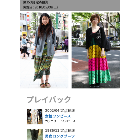
第353回 定点観測
実施日 : 2010/05/08(土)
天候 : 晴時々薄曇、最高気温23.7℃、最低気温16.0℃
プレイバック
2002/04 定点観測
女性ワンピース
カテゴリー : ワンピース
1986/11 定点観測
男女ロングブーツ