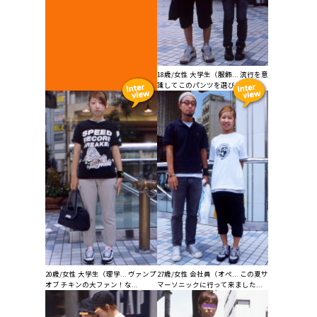
18歳/女性 大学生（服飾... 流行を意
識してこのパンツを選びました...
20歳/女性 大学生（理学... ヴァンプ
27歳/女性 会社員（オペ... この夏サ
オブ チキンの大ファン！な...
マーソニックに行って来ました...