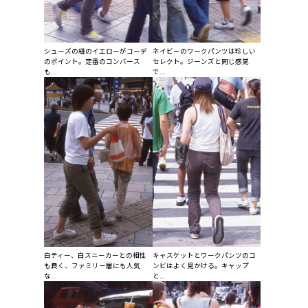
シューズの紐のイエローがコーデ
ネイビーのワークパンツは珍しい
のポイント。定番のコンバース
セレクト。ジーンズと同じ感覚
も...
で...
白ティー、白スニーカーとの相性
キャスケットとワークパンツのコ
も良く、ファミリー層にも人気
ンビはよく見かける。キャップ
な...
と...