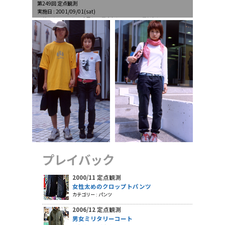
第249回 定点観測
実施日 : 2001/09/01(sat)
天候 : 晴れ、のち一時曇り、最高気温29.3℃、最低気温℃
プレイバック
2000/11 定点観測
女性太めのクロップトパンツ
カテゴリー : パンツ
2006/12 定点観測
男女ミリタリーコート