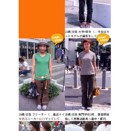
22歳/女性 大学4年生（... 今日はカ
ットモデルの撮影をして来まし...
25歳/女性 フリーター（... 最近ナイ
20歳/女性 専門学校2年... 美容師目
キのスニーカーにハマッていて...
指して就職活動真っ最中！都内...