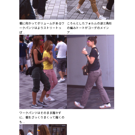
裾に向かってボリュームがあるワ
ころんとしたフォルムの逆三角形
ークパンツはよりストリートっ
の編みトートがコーデのメイン
ぽ...
ア...
ワークパンツはそのまま履かず
に、裾をざっくりまくって履くの
も...