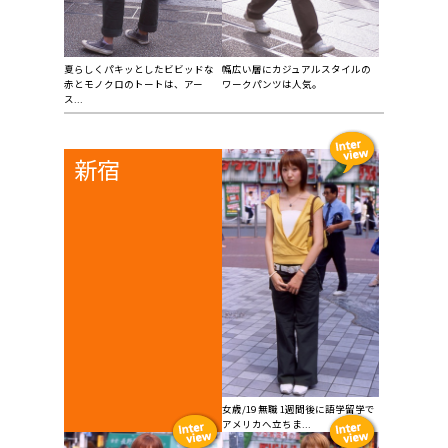
夏らしくパキッとしたビビッドな
幅広い層にカジュアルスタイルの
赤とモノクロのトートは、アー
ワークパンツは人気。
ス...
新宿
女歳/19 無職 1週間後に語学留学で
アメリカへ立ちま...