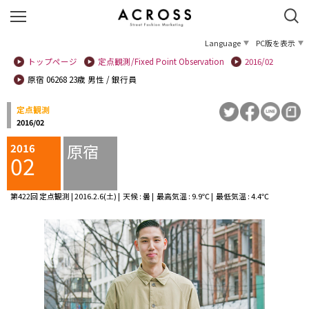
Language
PC版を表示
トップページ
定点観測/Fixed Point Observation
2016/02
原宿 06268 23歳 男性 / 銀行員
定点観測
2016/02
原宿
2016
02
第422回 定点観測 | 2016.2.6(土) | 天候 : 曇 | 最高気温 : 9.9℃ | 最低気温 : 4.4℃