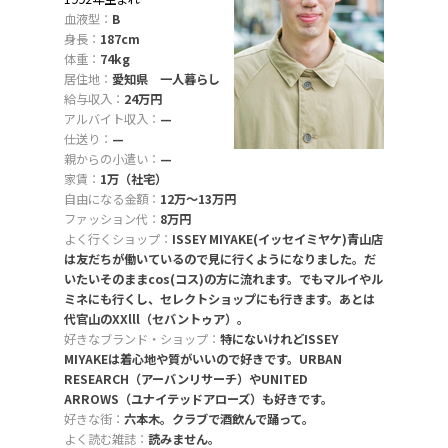
血液型：
B
身長：
187cm
体重：
74kg
居住地：
愛知県 一人暮らし
給与収入：
24万円
アルバイト収入：
—
仕送り：
—
親からの小遣い：
—
家賃：
1万（社宅）
自由になる金額：
12万〜13万円
ファッション代：
8万円
よく行くショップ：
ISSEY MIYAKE(イッセイミヤケ)青山店
は友だちが働いているので見に行くようになりました。だ
いたいそのままcos(コス)の方に流れます。でもマルイやル
ミネにも行くし、セレクトショップにも行きます。あとは
代官山のXXlll（セバントゥア）。
好きなブランド・ショップ：
特にないけれどISSEY
MIYAKEは着心地や質がいいので好きです。URBAN
RESEARCH（アーバンリサーチ）やUNITED
ARROWS（ユナイテッドアローズ）も好きです。
好きな街：
六本木。クラブで酒飲んで踊って。
よく読む雑誌：
読みません。