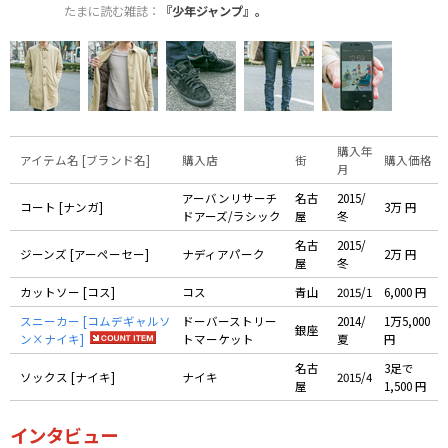
たまに読む雑誌：
『少年ジャンプ』。
購入年
アイテム名 [ブランド名]
購入店
街
購入価格
月
アーバンリサーチ
名古
2015/
コート [ナンガ]
3万 円
ドアーズ/ラシック
屋
冬
名古
2015/
ジーンズ [アーペーセー]
ナディアパーク
2万 円
屋
冬
カットソー [コス]
コス
青山
2015/1
6,000 円
スニーカー [コムデギャルソ
ドーバーストリー
2014/
1万5,000
銀座
ン×ナイキ]
トマーケット
夏
円
名古
3足で
ソックス [ナイキ]
ナイキ
2015/4
屋
1,500 円
インタビュー