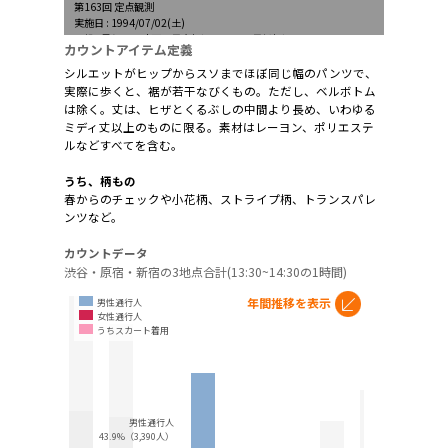
第163回 定点観測
実施日 : 1994/07/02(土)
天候 : 曇り、一時雨、最高気温32.4℃、最低気温25.2℃
カウントアイテム定義
シルエットがヒップからスソまでほぼ同じ幅のパンツで、
実際に歩くと、裾が若干なびくもの。ただし、ベルボトム
は除く。丈は、ヒザとくるぶしの中間より長め、いわゆる
ミディ丈以上のものに限る。素材はレーヨン、ポリエステ
ルなどすべてを含む。
うち、柄もの
春からのチェックや小花柄、ストライプ柄、トランスパレ
ンツなど。
カウントデータ
渋谷・原宿・新宿の3地点合計(13:30~14:30の1時間)
年間推移を表示
男性通行人
女性通行人
うちスカート着用
男性通行人
43.9%（3,390人）