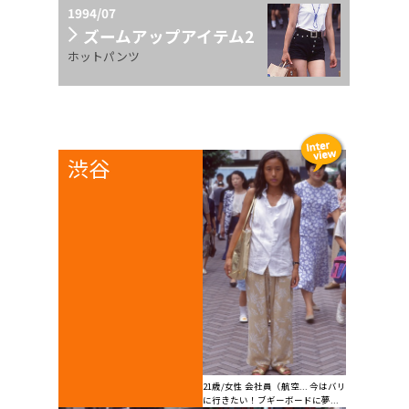
1994/07
ズームアップアイテム2
ホットパンツ
渋谷
21歳/女性 会社員（航空... 今はバリ
に行きたい！ブギーボードに夢...