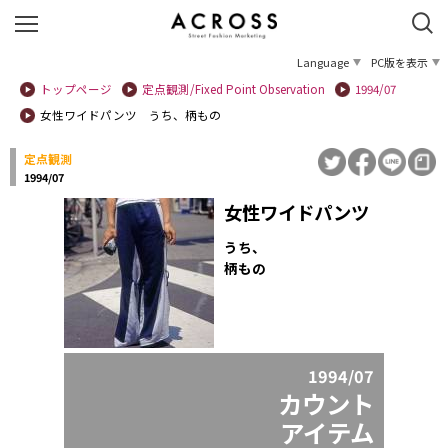
Language
PC版を表示
トップページ
定点観測/Fixed Point Observation
1994/07
女性ワイドパンツ うち、柄もの
定点観測
1994/07
女性ワイドパンツ
うち、
柄もの
1994/07
カウント
アイテム