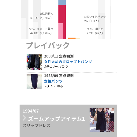
女性通行人
女性ワイドパンツ
56.1%（4,328人）
4%（173人）
うち、スカート着用
うち、柄もの
47.8%（2,070人）
2.2%（96人）
プレイバック
2000/11 定点観測
女性太めのクロップトパンツ
カテゴリー : パンツ
1988/09 定点観測
女性パンツ
スタイル : ゆる
1994/07
ズームアップアイテム1
スリップドレス