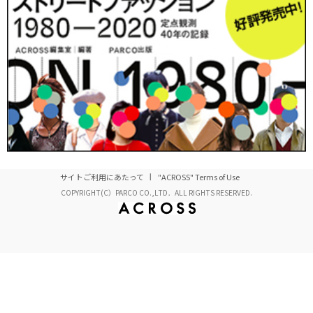
サイトご利用にあたって
"ACROSS" Terms of Use
COPYRIGHT(C）PARCO CO.,LTD．ALL RIGHTS RESERVED.