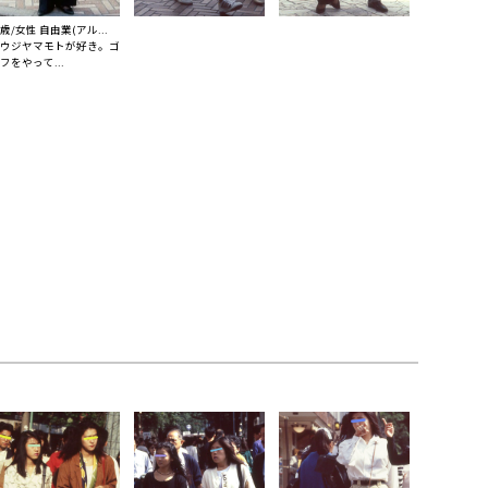
4歳/女性 自由業(アル...
ウジヤマモトが好き。ゴ
フをやって...