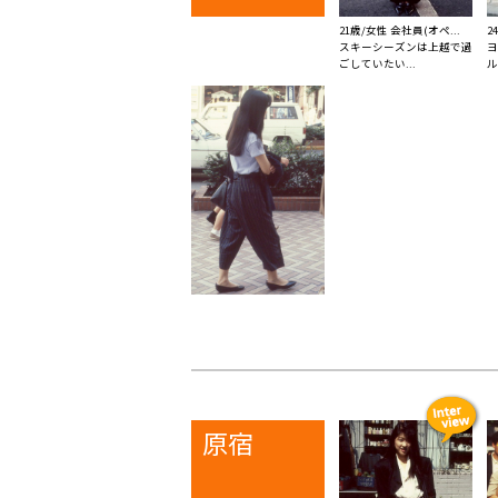
21歳/女性 会社員(オペ...
2
スキーシーズンは上越で過
ヨ
ごしていたい...
ル
原宿