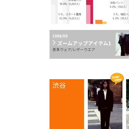
女性パンツ
59.0%（6,069人）
9.0%（530人）
うち、スカート着用
うち、幅広ベ
62.9%（4,161人）
6.2%（30人
1988/09
ズームアップアイテム1
表革ウェア/レザーウエア
渋谷