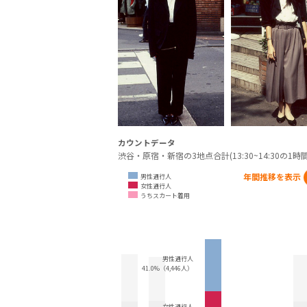
カウントデータ
渋谷・原宿・新宿の3地点合計(13:30~14:30の1時間
年間推移を表示
男性通行人
女性通行人
うちスカート着用
男性通行人
41.0%（4,446人）
女性通行人