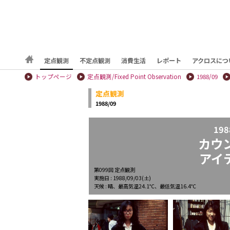
定点観測
不定点観測
消費生活
レポート
アクロスにつ
トップページ
定点観測/Fixed Point Observation
1988/09
定点観測
1988/09
198
カウ
アイ
第099回 定点観測
実施日 : 1988/09/03(土)
天候 : 晴、最高気温24.1℃、最低気温16.4℃