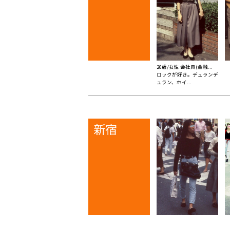
20歳/女性 会社員(金融...
ロックが好き。デュランデ
ュラン、ホイ...
新宿