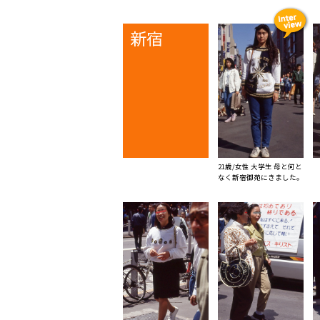
新宿
21歳/女性 大学生 母と何と
なく新宿御苑にきました。