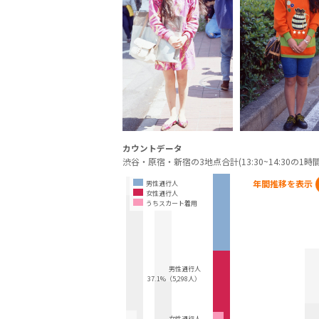
カウントデータ
渋谷・原宿・新宿の3地点合計(13:30~14:30の1時間
年間推移を表示
男性通行人
女性通行人
うちスカート着用
男性通行人
37.1%（5,298人）
女性通行人