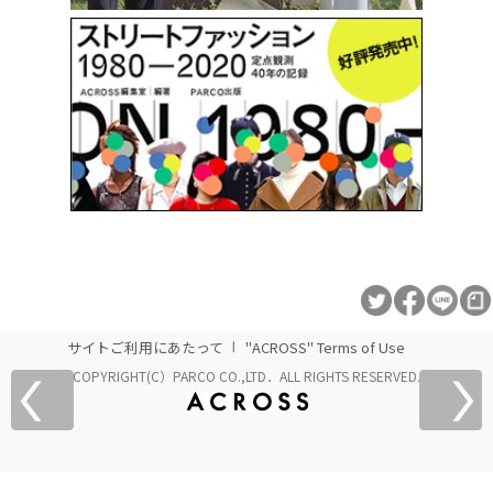
サイトご利用にあたって
"ACROSS" Terms of Use
COPYRIGHT(C）PARCO CO.,LTD．ALL RIGHTS RESERVED.