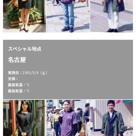
スペシャル地点
名古屋
実施日：
1991/5/4（土）
天候：
最高気温：
℃
最低気温：
℃