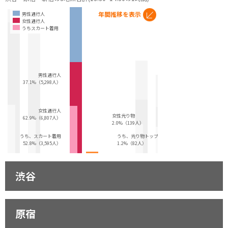
年間推移を表示
男性通行人
女性通行人
うちスカート着用
男性通行人
37.1%（5,298人）
女性通行人
女性光り物
62.9%（6,807人）
2.0%（139人）
うち、スカート着用
うち、光り物トップス
52.8%（3,595人）
1.2%（82人）
渋谷
原宿