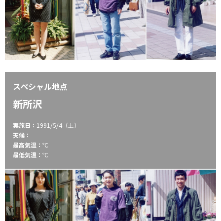
スペシャル地点
新所沢
実施日：
1991/5/4（土）
天候：
最高気温：
℃
最低気温：
℃