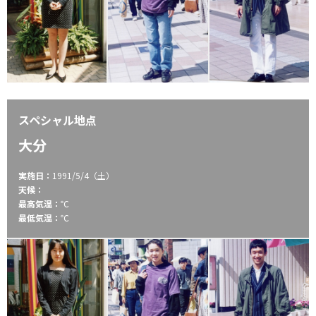
スペシャル地点
大分
実施日：
1991/5/4（土）
天候：
最高気温：
℃
最低気温：
℃