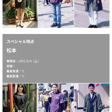
スペシャル地点
松本
実施日：
1991/5/4（土）
天候：
最高気温：
℃
最低気温：
℃