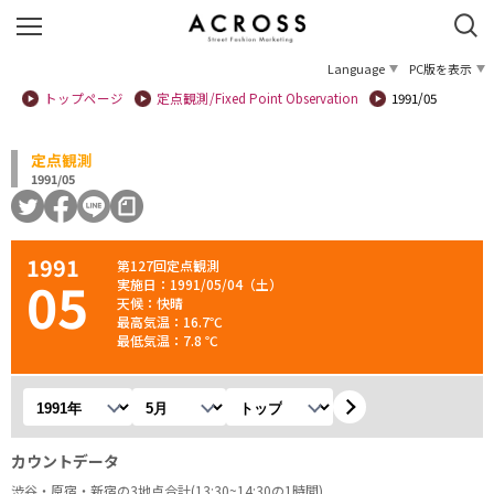
Language
PC版を表示
トップページ
定点観測/Fixed Point Observation
1991/05
定点観測
1991/05
1991
第127回定点観測
05
実施日：1991/05/04（土）
天候：快晴
最高気温：16.7℃
最低気温：7.8 ℃
年を選択
月を選択
観測地を選択
カウントデータ
渋谷・原宿・新宿の3地点合計(13:30~14:30の1時間)