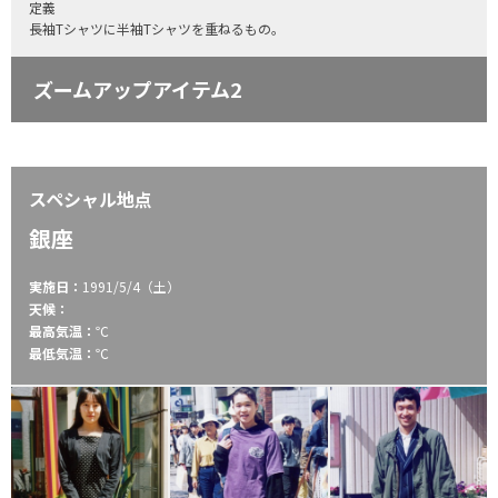
定義
長袖Tシャツに半袖Tシャツを重ねるもの。
ズームアップアイテム2
スペシャル地点
銀座
実施日：
1991/5/4（土）
天候：
最高気温：
℃
最低気温：
℃