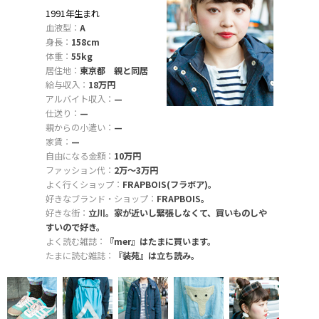
1991年生まれ
血液型：
A
身長：
158cm
体重：
55kg
居住地：
東京都 親と同居
給与収入：
18万円
アルバイト収入：
—
仕送り：
—
親からの小遣い：
—
家賃：
—
自由になる金額：
10万円
ファッション代：
2万〜3万円
よく行くショップ：
FRAPBOIS(フラボア)。
好きなブランド・ショップ：
FRAPBOIS。
好きな街：
立川。家が近いし緊張しなくて、買いものしや
すいので好き。
よく読む雑誌：
『mer』はたまに買います。
たまに読む雑誌：
『装苑』は立ち読み。