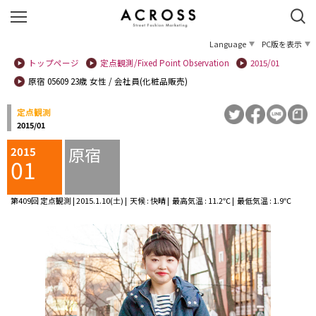
Language
PC版を表示
トップページ
定点観測/Fixed Point Observation
2015/01
原宿 05609 23歳 女性 / 会社員(化粧品販売)
定点観測
2015/01
原宿
2015
01
第409回 定点観測 | 2015.1.10(土) | 天候 : 快晴 | 最高気温 : 11.2℃ | 最低気温 : 1.9℃