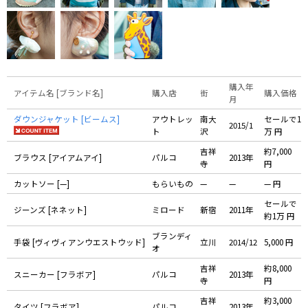
購入年
アイテム名 [ブランド名]
購入店
街
購入価格
月
ダウンジャケット [ビームス]
アウトレッ
南大
セールで1
2015/1
ト
沢
万 円
吉祥
約7,000
ブラウス [アイアムアイ]
パルコ
2013年
寺
円
カットソー [—]
もらいもの
—
—
— 円
セールで
ジーンズ [ネネット]
ミロード
新宿
2011年
約1万 円
ブランディ
手袋 [ヴィヴィアンウエストウッド]
立川
2014/12
5,000 円
オ
吉祥
約8,000
スニーカー [フラボア]
パルコ
2013年
寺
円
吉祥
約3,000
タイツ [フラボア]
パルコ
2013年