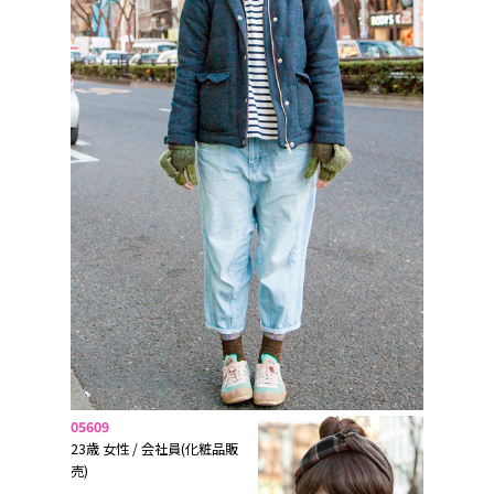
05609
23歳 女性 / 会社員(化粧品販
売)