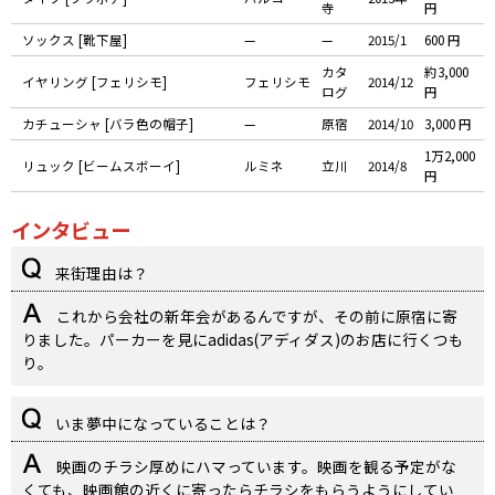
寺
円
ソックス [靴下屋]
—
—
2015/1
600 円
カタ
約3,000
イヤリング [フェリシモ]
フェリシモ
2014/12
ログ
円
カチューシャ [バラ色の帽子]
—
原宿
2014/10
3,000 円
1万2,000
リュック [ビームスボーイ]
ルミネ
立川
2014/8
円
インタビュー
来街理由は？
これから会社の新年会があるんですが、その前に原宿に寄
りました。パーカーを見にadidas(アディダス)のお店に行くつも
り。
いま夢中になっていることは？
映画のチラシ厚めにハマっています。映画を観る予定がな
くても、映画館の近くに寄ったらチラシをもらうようにしてい